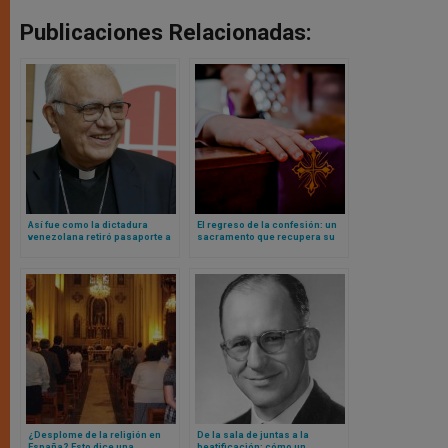
Publicaciones Relacionadas:
Así fue como la dictadura
El regreso de la confesión: un
venezolana retiró pasaporte a
sacramento que recupera su
cardenal y le impidió salir del
lugar. Lo que dice un estudio
país
francés
¿Desplome de la religión en
De la sala de juntas a la
España? Esto dice una
beatificación: cómo un