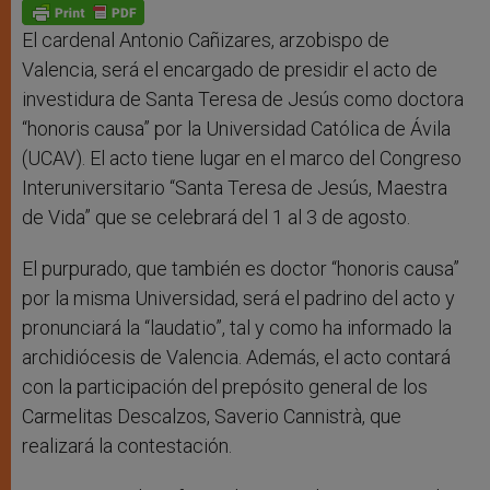
p
g
o
r
p
e
k
r
El cardenal Antonio Cañizares, arzobispo de
Valencia, será el encargado de presidir el acto de
investidura de Santa Teresa de Jesús como doctora
“honoris causa” por la Universidad Católica de Ávila
(UCAV). El acto tiene lugar en el marco del Congreso
Interuniversitario “Santa Teresa de Jesús, Maestra
de Vida” que se celebrará del 1 al 3 de agosto.
El purpurado, que también es doctor “honoris causa”
por la misma Universidad, será el padrino del acto y
pronunciará la “laudatio”, tal y como ha informado la
archidiócesis de Valencia. Además, el acto contará
con la participación del prepósito general de los
Carmelitas Descalzos, Saverio Cannistrà, que
realizará la contestación.