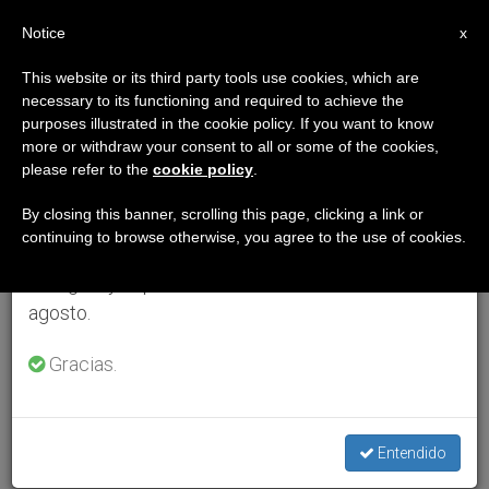
ES
Notice
×
x
Aviso importante
This website or its third party tools use cookies, which are
necessary to its functioning and required to achieve the
Del 27 de julio al 7 de agosto haremos la pausa
purposes illustrated in the cookie policy. If you want to know
anual, aprovechando que en el periodo de verano
more or withdraw your consent to all or some of the cookies,
please refer to the
cookie policy
.
se generan menos informaciones y también el
consumo de las mismas disminuye.
By closing this banner, scrolling this page, clicking a link or
continuing to browse otherwise, you agree to the use of cookies.
Retomamos el trabajo ordinario de las ediciones
en inglés y español de ZENIT el lunes 10 de
agosto.
Gracias.
Entendido