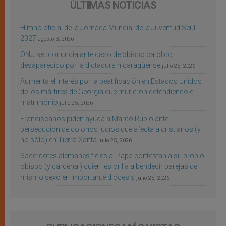
ÚLTIMAS NOTICIAS
Himno oficial de la Jornada Mundial de la Juventud Seúl
2027
agosto 3, 2026
ONU se pronuncia ante caso de obispo católico
desaparecido por la dictadura nicaragüense
julio 25, 2026
Aumenta el interés por la beatificación en Estados Unidos
de los mártires de Georgia que murieron defendiendo el
matrimonio
julio 25, 2026
Franciscanos piden ayuda a Marco Rubio ante
persecución de colonos judíos que afecta a cristianos (y
no sólo) en Tierra Santa
julio 25, 2026
Sacerdotes alemanes fieles al Papa contestan a su propio
obispo (y cardenal) quien les orilla a bendecir parejas del
mismo sexo en importante diócesis
julio 25, 2026