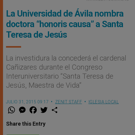
La Universidad de Ávila nombra
doctora “honoris causa” a Santa
Teresa de Jesús
La investidura la concederá el cardenal
Cañizares durante el Congreso
Interuniversitario “Santa Teresa de
Jesús, Maestra de Vida”
JULIO 31, 2015 09:17
ZENIT STAFF
IGLESIA LOCAL
W
M
F
T
S
h
e
a
w
h
a
s
c
i
a
t
s
e
t
r
Share this Entry
s
e
b
t
e
A
n
o
e