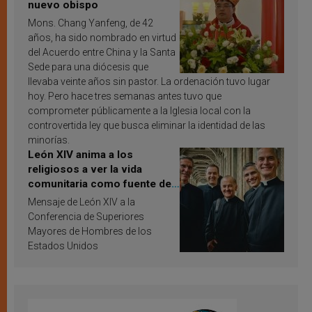
nuevo obispo
Mons. Chang Yanfeng, de 42
años, ha sido nombrado en virtud
del Acuerdo entre China y la Santa
Sede para una diócesis que
llevaba veinte años sin pastor. La ordenación tuvo lugar
hoy. Pero hace tres semanas antes tuvo que
comprometer públicamente a la Iglesia local con la
controvertida ley que busca eliminar la identidad de las
minorías.
León XIV anima a los
religiosos a ver la vida
comunitaria como fuente de
inspiración y santificación
Mensaje de León XIV a la
Conferencia de Superiores
Mayores de Hombres de los
Estados Unidos