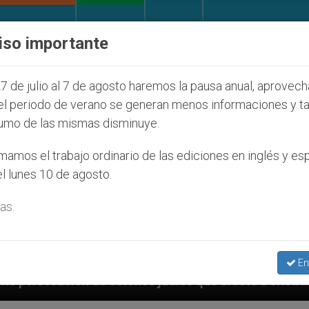
IGLESIA Y MUNDO
DOCUMENTOS
DONATIVOS
iso importante
7 de julio al 7 de agosto haremos la pausa anual, aprovec
el periodo de verano se generan menos informaciones y t
umo de las mismas disminuye.
amos el trabajo ordinario de las ediciones en inglés y es
l lunes 10 de agosto.
as.
En
udíos que afecta a cristianos (y no sólo) en Tierra S