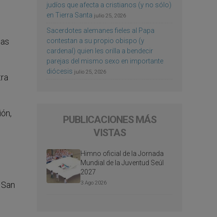
judíos que afecta a cristianos (y no sólo)
en Tierra Santa
julio 25, 2026
Sacerdotes alemanes fieles al Papa
las
contestan a su propio obispo (y
cardenal) quien les orilla a bendecir
parejas del mismo sexo en importante
diócesis
julio 25, 2026
tra
ón,
PUBLICACIONES MÁS
VISTAS
Himno oficial de la Jornada
Mundial de la Juventud Seúl
2027
 San
3 Ago 2026