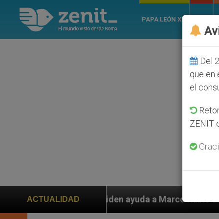
PAPA LEÓN XIV
ROMA
Av
Del 2
que en 
el cons
Retom
ZENIT e
Graci
iden ayuda a Marco Rubio ante persecución de colonos j
ACTUALIDAD