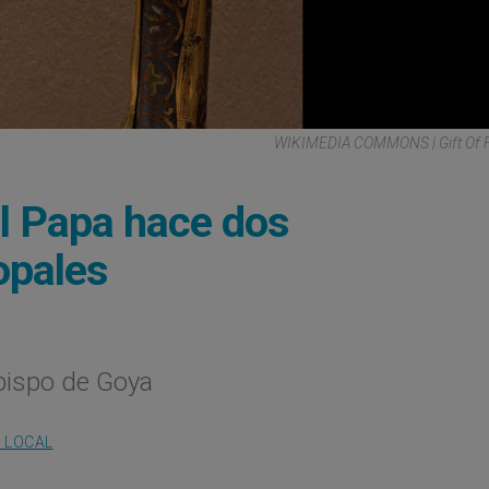
WIKIMEDIA COMMONS | Gift Of F.
el Papa hace dos
opales
obispo de Goya
A LOCAL