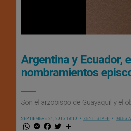
Argentina y Ecuador, 
nombramientos episc
Son el arzobispo de Guayaquil y el 
SEPTIEMBRE 24, 2015 18:10
ZENIT STAFF
IGLESI
W
M
F
T
S
h
e
a
w
h