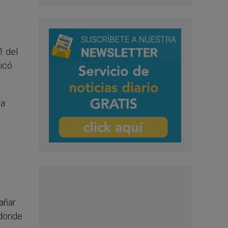
1 del
dicó
ra
añar.
 donde