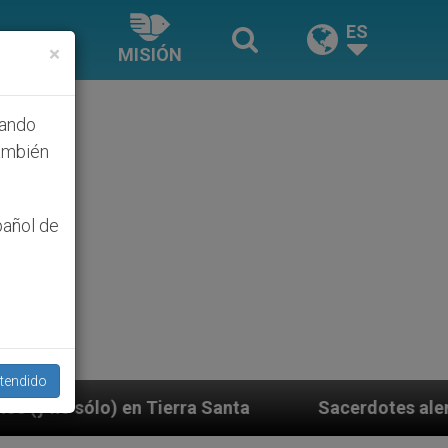
ES
×
MISIÓN
hando
ambién
pañol de
tendido
anta
Sacerdotes alemanes fieles al Papa contes