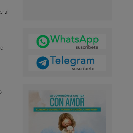
oral
de
s