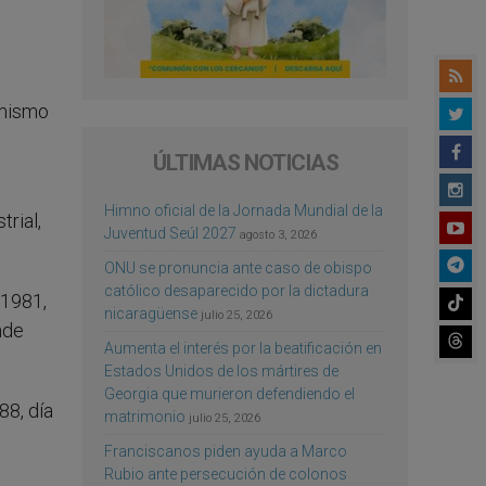
 mismo
ÚLTIMAS NOTICIAS
Himno oficial de la Jornada Mundial de la
rial,
Juventud Seúl 2027
agosto 3, 2026
ONU se pronuncia ante caso de obispo
católico desaparecido por la dictadura
 1981,
nicaragüense
julio 25, 2026
nde
Aumenta el interés por la beatificación en
Estados Unidos de los mártires de
Georgia que murieron defendiendo el
88, día
matrimonio
julio 25, 2026
Franciscanos piden ayuda a Marco
Rubio ante persecución de colonos