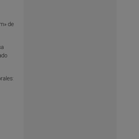
um» de
sa
ado
orales: