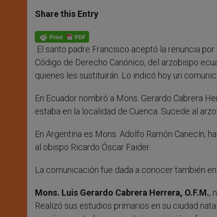
a
s
c
i
a
t
s
e
t
r
Share this Entry
s
e
b
t
e
A
n
o
e
p
g
o
r
p
e
k
El santo padre Francisco aceptó la renuncia por 
r
Código de Derecho Canónico, del arzobispo ecuat
quienes les sustituirán. Lo indicó hoy un comunic
En Ecuador nombró a Mons. Gerardo Cabrera Her
estaba en la localidad de Cuenca. Sucede al arzo
En Argentina es Mons. Adolfo Ramón Canecín, ha
al obispo Ricardo Óscar Faider.
La comunicación fue dada a conocer también en B
Mons. Luis Gerardo Cabrera Herrera, O.F.M.
, 
Realizó sus estudios primarios en su ciudad nata