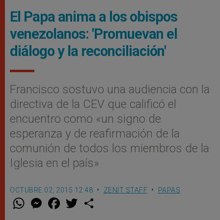
El Papa anima a los obispos
venezolanos: 'Promuevan el
diálogo y la reconciliación'
Francisco sostuvo una audiencia con la
directiva de la CEV que calificó el
encuentro como «un signo de
esperanza y de reafirmación de la
comunión de todos los miembros de la
Iglesia en el país»
OCTUBRE 02, 2015 12:48
ZENIT STAFF
PAPAS
W
M
F
T
S
h
e
a
w
h
a
s
c
i
a