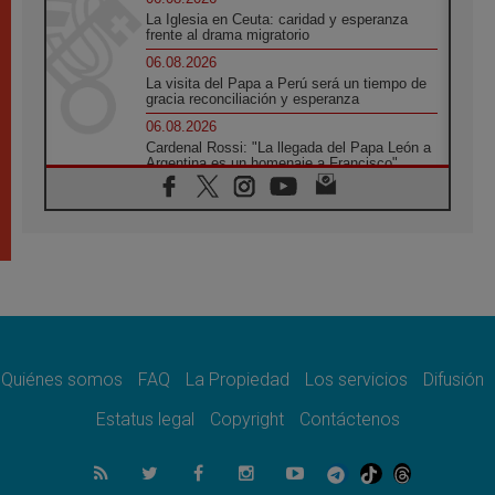
La Iglesia en Ceuta: caridad y esperanza
frente al drama migratorio
06.08.2026
La visita del Papa a Perú será un tiempo de
gracia reconciliación y esperanza
06.08.2026
Cardenal Rossi: "La llegada del Papa León a
Argentina es un homenaje a Francisco"
06.08.2026
En Asís, León XIV invita a los jóvenes a
«construir la civilización del amor»
05.08.2026
El cardenal Parolin en México: Toda la
sociedad necesita el mensaje del Evangelio
05.08.2026
Santa María la Mayor, Makrickas: La gracia
de Dios desciende sobre el mundo
Quiénes somos
FAQ
La Propiedad
Los servicios
Difusión
05.08.2026
Cristianos y confucianos: Respeto y
Estatus legal
Copyright
Contáctenos
sabiduría para afrontar los urgentes desafíos
de hoy
05.08.2026
En marcha hacia Asís en nombre de San