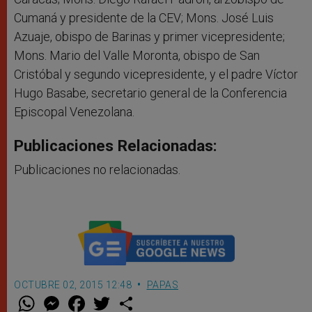
Cumaná y presidente de la CEV; Mons. José Luis
Azuaje, obispo de Barinas y primer vicepresidente;
Mons. Mario del Valle Moronta, obispo de San
Cristóbal y segundo vicepresidente, y el padre Víctor
Hugo Basabe, secretario general de la Conferencia
Episcopal Venezolana.
Publicaciones Relacionadas:
Publicaciones no relacionadas.
OCTUBRE 02, 2015 12:48
PAPAS
W
M
F
T
S
h
e
a
w
h