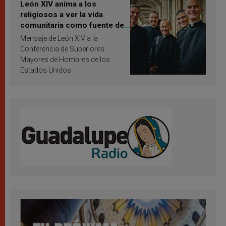
León XIV anima a los
religiosos a ver la vida
comunitaria como fuente de
inspiración y santificación
Mensaje de León XIV a la
Conferencia de Superiores
Mayores de Hombres de los
Estados Unidos