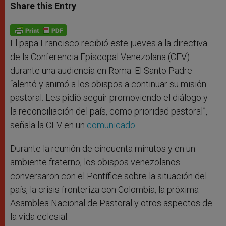
t
s
e
t
r
Share this Entry
s
e
b
t
e
A
n
o
e
p
g
o
r
p
e
k
r
El papa Francisco recibió este jueves a la directiva
de la Conferencia Episcopal Venezolana (CEV)
durante una audiencia en Roma. El Santo Padre
“alentó y animó a los obispos a continuar su misión
pastoral. Les pidió seguir promoviendo el diálogo y
la reconciliación del país, como prioridad pastoral”,
señala la CEV en un
comunicado
.
Durante la reunión de cincuenta minutos y en un
ambiente fraterno, los obispos venezolanos
conversaron con el Pontífice sobre la situación del
país, la crisis fronteriza con Colombia, la próxima
Asamblea Nacional de Pastoral y otros aspectos de
la vida eclesial.