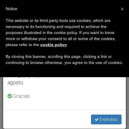
ES
Notice
×
x
Aviso importante
This website or its third party tools use cookies, which are
necessary to its functioning and required to achieve the
Del 27 de julio al 7 de agosto haremos la pausa
purposes illustrated in the cookie policy. If you want to know
anual, aprovechando que en el periodo de verano
more or withdraw your consent to all or some of the cookies,
please refer to the
cookie policy
.
se generan menos informaciones y también el
consumo de las mismas disminuye.
By closing this banner, scrolling this page, clicking a link or
continuing to browse otherwise, you agree to the use of cookies.
Retomamos el trabajo ordinario de las ediciones
en inglés y español de ZENIT el lunes 10 de
agosto.
Gracias.
Entendido