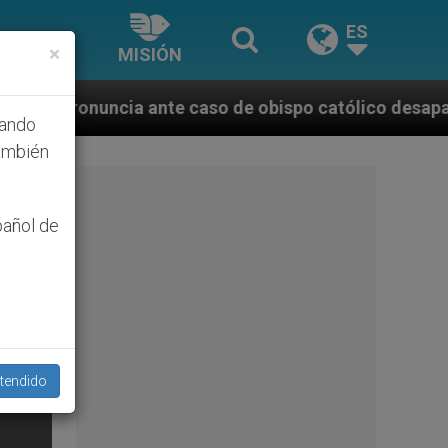
ES
×
MISIÓN
 obispo católico desaparecido por la dictadura nica
hando
ambién
pañol de
tendido