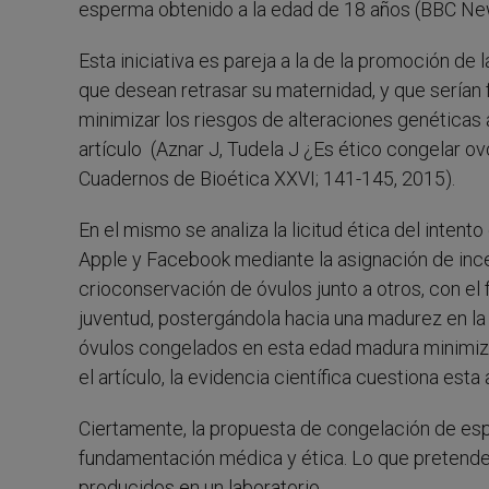
esperma obtenido a la edad de 18 años (BBC New
Esta iniciativa es pareja a la de la promoción d
que desean retrasar su maternidad, y que serían
minimizar los riesgos de alteraciones genéticas
artículo (Aznar J, Tudela J ¿Es ético congelar o
Cuadernos de Bioética XXVI; 141-145, 2015).
En el mismo se analiza la licitud ética del inten
Apple y Facebook mediante la asignación de ince
crioconservación de óvulos junto a otros, con el 
juventud, postergándola hacia una madurez en la 
óvulos congelados en esta edad madura minimiza
el artículo, la evidencia científica cuestiona esta
Ciertamente, la propuesta de congelación de es
fundamentación médica y ética. Lo que pretende,
producidos en un laboratorio.