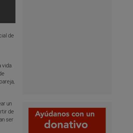
cial de
 vida.
 de
pareja,
ar un
tir de
an ser