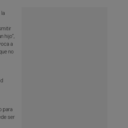
 la
smitir
 hijo”,
voca a
 que no
ad
o para
ede ser