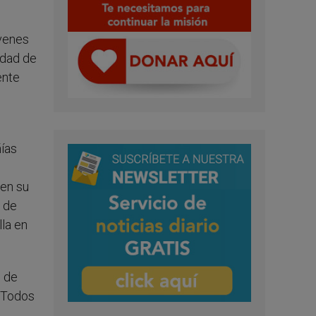
óvenes
idad de
ente
ñías
 en su
n de
la en
e de
. Todos