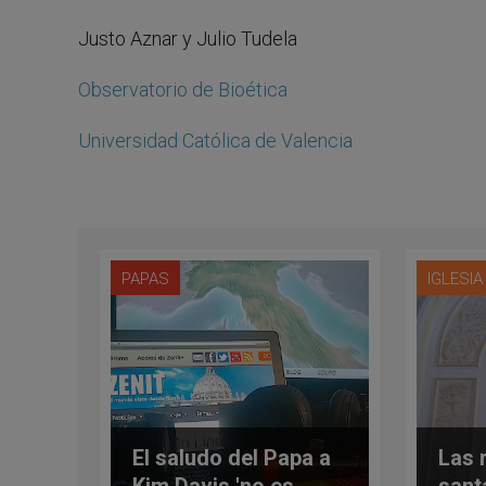
Justo Aznar y Julio Tudela
Observatorio de Bioética
Universidad Católica de Valencia
PAPAS
IGLESI
El saludo del Papa a
Las 
Kim Davis 'no es
sant