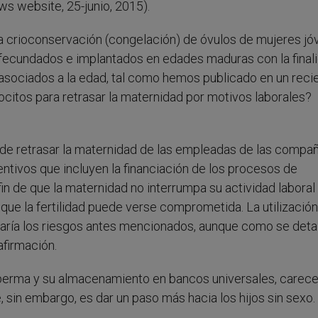
s website, 25-junio, 2015).
e la crioconservación (congelación) de óvulos de mujeres j
 fecundados e implantados en edades maduras con la final
 asociados a la edad, tal como hemos publicado en un reci
vocitos para retrasar la maternidad por motivos laborales?
to de retrasar la maternidad de las empleadas de las compa
ntivos que incluyen la financiación de los procesos de
fin de que la maternidad no interrumpa su actividad laboral
que la fertilidad puede verse comprometida. La utilizació
ría los riesgos antes mencionados, aunque como se detal
 afirmación.
perma y su almacenamiento en bancos universales, carec
 sin embargo, es dar un paso más hacia los hijos sin sexo