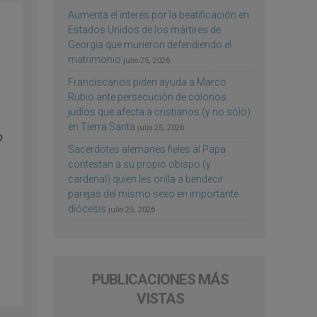
Aumenta el interés por la beatificación en
Estados Unidos de los mártires de
Georgia que murieron defendiendo el
matrimonio
julio 25, 2026
Franciscanos piden ayuda a Marco
Rubio ante persecución de colonos
judíos que afecta a cristianos (y no sólo)
en Tierra Santa
julio 25, 2026
o
Sacerdotes alemanes fieles al Papa
contestan a su propio obispo (y
cardenal) quien les orilla a bendecir
parejas del mismo sexo en importante
diócesis
julio 25, 2026
PUBLICACIONES MÁS
VISTAS