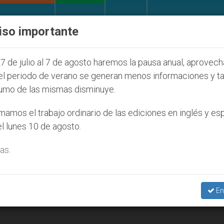
IGLESIA Y MUNDO
DOCUMENTOS
DONATIVOS
iso importante
ventud Seúl 2027
ONU se pronuncia ante caso de
7 de julio al 7 de agosto haremos la pausa anual, aprovec
el periodo de verano se generan menos informaciones y t
umo de las mismas disminuye.
amos el trabajo ordinario de las ediciones en inglés y es
l lunes 10 de agosto.
as.
En
 un banco universal de esperma?