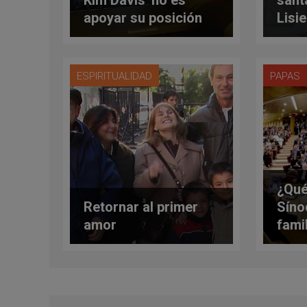
apoyar su posición
Lisi
en todos su
será
aspectos'
Rom
ESPIRITUALIDAD
PAPAS
¿Qué
Retornar al primer
Síno
amor
fami