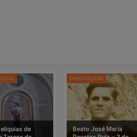
A LOCAL
ESPIRITUALIDAD
reliquias de
Beato José María
a Teresa de
Poyatos Ruiz – 3 de