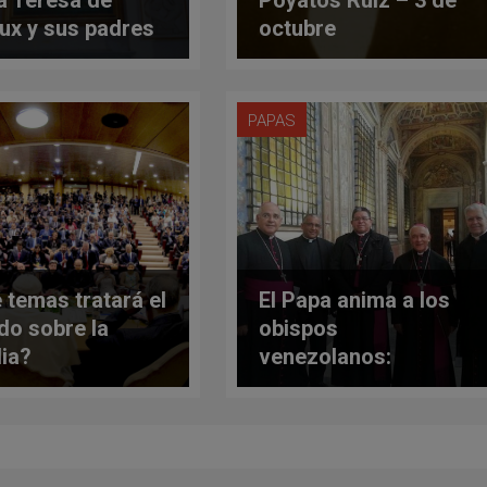
eux y sus padres
octubre
n expuestas en
a
PAPAS
 temas tratará el
El Papa anima a los
do sobre la
obispos
lia?
venezolanos:
'Promuevan el
diálogo y la
reconciliación'