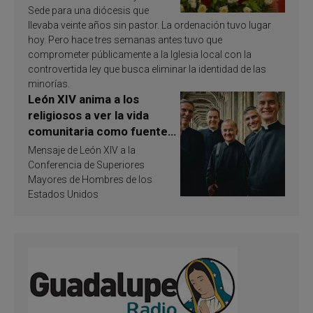
Sede para una diócesis que
llevaba veinte años sin pastor. La ordenación tuvo lugar
hoy. Pero hace tres semanas antes tuvo que
comprometer públicamente a la Iglesia local con la
controvertida ley que busca eliminar la identidad de las
minorías.
León XIV anima a los
religiosos a ver la vida
comunitaria como fuente
de inspiración y
Mensaje de León XIV a la
santificación
Conferencia de Superiores
Mayores de Hombres de los
Estados Unidos