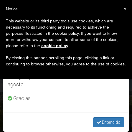
ES
Notice
×
x
Aviso importante
This website or its third party tools use cookies, which are
necessary to its functioning and required to achieve the
Del 27 de julio al 7 de agosto haremos la pausa
DÍA
purposes illustrated in the cookie policy. If you want to know
anual, aprovechando que en el periodo de verano
Octubre 19th, 2015
more or withdraw your consent to all or some of the cookies,
please refer to the
cookie policy
.
se generan menos informaciones y también el
consumo de las mismas disminuye.
By closing this banner, scrolling this page, clicking a link or
continuing to browse otherwise, you agree to the use of cookies.
ÚLTIMAS NOTICIAS
Retomamos el trabajo ordinario de las ediciones
en inglés y español de ZENIT el lunes 10 de
agosto.
Auditores colombianos en el Sínodo: dedicar más tiempo
para 'hacer familia'
Gracias.
OCT 19, 2015 14:54
SERGIO MORA
Entendido