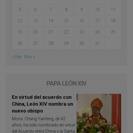
5
6
7
8
9
10
11
12
13
14
15
16
17
18
19
20
21
22
23
24
25
26
27
28
29
30
31
« Sep
Nov »
PAPA LEÓN XIV
En virtud del acuerdo con
China, León XIV nombra un
nuevo obispo
Mons. Chang Yanfeng, de 42
años, ha sido nombrado en virtud
del Acuerdo entre China y la Santa