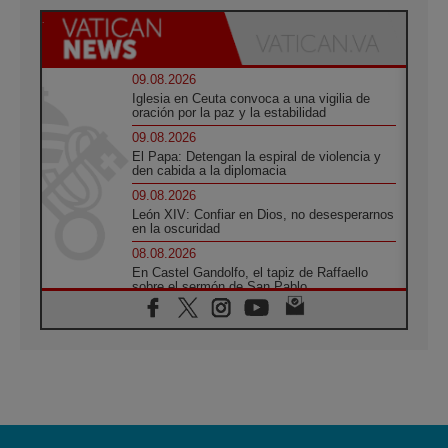
09.08.2026
Iglesia en Ceuta convoca a una vigilia de
oración por la paz y la estabilidad
09.08.2026
El Papa: Detengan la espiral de violencia y
den cabida a la diplomacia
09.08.2026
León XIV: Confiar en Dios, no desesperarnos
en la oscuridad
08.08.2026
En Castel Gandolfo, el tapiz de Raffaello
sobre el sermón de San Pablo
08.08.2026
En Colombia, «la paz no se compra con una
firma»
08.08.2026
En Venezuela celebraron los 416 años del
Santo Cristo de La Grita
08.08.2026
El Papa: en Santa Ágata contemplamos la