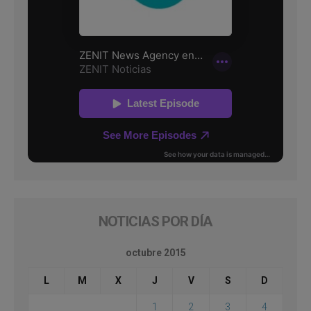
NOTICIAS POR DÍA
octubre 2015
L
M
X
J
V
S
D
1
2
3
4