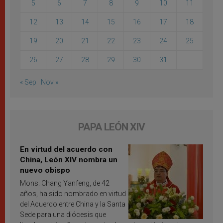
5
6
7
8
9
10
11
12
13
14
15
16
17
18
19
20
21
22
23
24
25
26
27
28
29
30
31
« Sep
Nov »
PAPA LEÓN XIV
En virtud del acuerdo con
China, León XIV nombra un
nuevo obispo
Mons. Chang Yanfeng, de 42
años, ha sido nombrado en virtud
del Acuerdo entre China y la Santa
Sede para una diócesis que