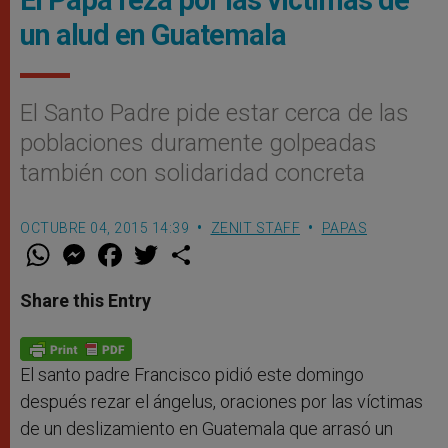
El Papa reza por las víctimas de
un alud en Guatemala
El Santo Padre pide estar cerca de las
poblaciones duramente golpeadas
también con solidaridad concreta
OCTUBRE 04, 2015 14:39
ZENIT STAFF
PAPAS
W
M
F
T
S
h
e
a
w
h
a
s
c
i
a
t
s
e
t
r
Share this Entry
s
e
b
t
e
A
n
o
e
p
g
o
r
p
e
k
r
El santo padre Francisco pidió este domingo
después rezar el ángelus, oraciones por las víctimas
de un deslizamiento en Guatemala que arrasó un