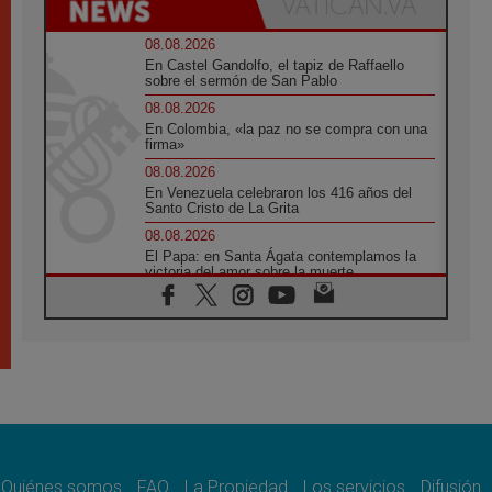
08.08.2026
En Castel Gandolfo, el tapiz de Raffaello
sobre el sermón de San Pablo
08.08.2026
En Colombia, «la paz no se compra con una
firma»
08.08.2026
En Venezuela celebraron los 416 años del
Santo Cristo de La Grita
08.08.2026
El Papa: en Santa Ágata contemplamos la
victoria del amor sobre la muerte
08.08.2026
León XIV visitará el Santuario de la Madre
del Buen Consejo de Genazzano
07.08.2026
Filipinas: el Vicariato Apostólico de Calapán
se convierte en diócesis
07.08.2026
Honduras: Los desplazados invisibles de una
crisis olvidada
Quiénes somos
FAQ
La Propiedad
Los servicios
Difusión
07.08.2026