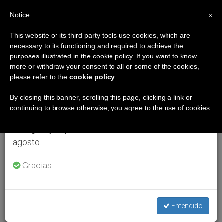
ES
Notice
×
x
Aviso importante
This website or its third party tools use cookies, which are
necessary to its functioning and required to achieve the
Del 27 de julio al 7 de agosto haremos la pausa
purposes illustrated in the cookie policy. If you want to know
anual, aprovechando que en el periodo de verano
more or withdraw your consent to all or some of the cookies,
please refer to the
cookie policy
.
se generan menos informaciones y también el
consumo de las mismas disminuye.
By closing this banner, scrolling this page, clicking a link or
continuing to browse otherwise, you agree to the use of cookies.
Retomamos el trabajo ordinario de las ediciones
en inglés y español de ZENIT el lunes 10 de
agosto.
Gracias.
Entendido