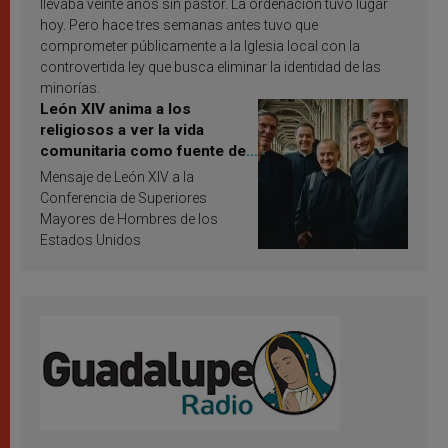
llevaba veinte años sin pastor. La ordenación tuvo lugar
hoy. Pero hace tres semanas antes tuvo que
comprometer públicamente a la Iglesia local con la
controvertida ley que busca eliminar la identidad de las
minorías.
León XIV anima a los
religiosos a ver la vida
comunitaria como fuente de
inspiración y santificación
Mensaje de León XIV a la
Conferencia de Superiores
Mayores de Hombres de los
Estados Unidos