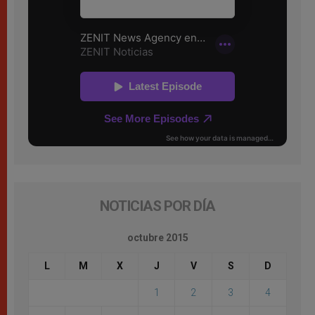
NOTICIAS POR DÍA
octubre 2015
L
M
X
J
V
S
D
1
2
3
4