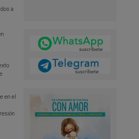
ados a
en
a
exto
e
e en el
presión