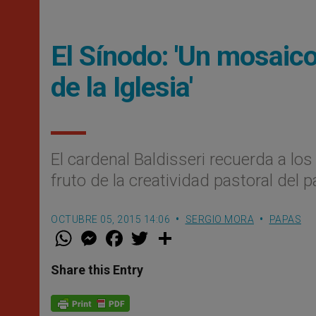
El Sínodo: 'Un mosaico
de la Iglesia'
El cardenal Baldisseri recuerda a los
fruto de la creatividad pastoral del 
OCTUBRE 05, 2015 14:06
SERGIO MORA
PAPAS
W
M
F
T
S
h
e
a
w
h
a
s
c
i
a
t
s
e
t
r
Share this Entry
s
e
b
t
e
A
n
o
e
p
g
o
r
p
e
k