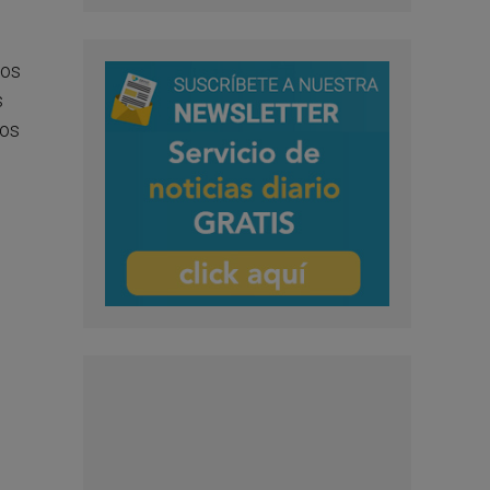
 los
s
los