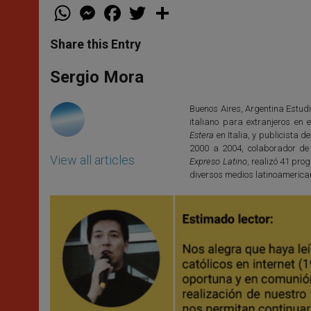
W
M
F
T
S
h
e
a
w
h
a
s
c
i
a
t
s
e
t
r
Share this Entry
s
e
b
t
e
A
n
o
e
p
g
o
r
Sergio Mora
p
e
k
r
Buenos Aires, Argentina Estudi
italiano para extranjeros en e
Estera
en Italia, y publicista d
2000 a 2004, colaborador de
View all articles
Expreso Latino
, realizó 41 pr
diversos medios latinoamerica