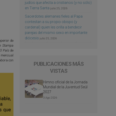
judíos que afecta a cristianos (y no sólo)
en Tierra Santa
julio 25, 2026
Sacerdotes alemanes fieles al Papa
contestan a su propio obispo (y
cardenal) quien les orilla a bendecir
parejas del mismo sexo en importante
diócesis
julio 25, 2026
perior de
e Stampa
El País
de
l mensual
abora con
PUBLICACIONES MÁS
VISTAS
Himno oficial de la Jornada
Mundial de la Juventud Seúl
2027
3 Ago 2026