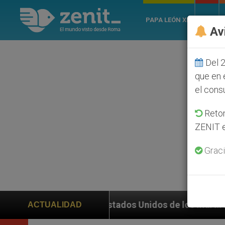
PAPA LEÓN XIV
ROMA
Av
Del 2
que en 
el cons
Retom
ZENIT e
Graci
n en Estados Unidos de los mártires de Georgia que mu
ACTUALIDAD