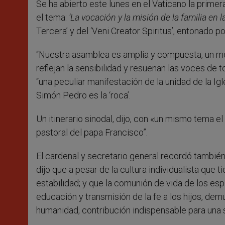
Se ha abierto este lunes en el Vaticano la prime
r
el tema:
‘La vocación y la misión de la familia en
Tercera’ y del ‘Veni Creator Spiritus’, entonado por
“Nuestra asamblea es amplia y compuesta, un mosa
reflejan la sensibilidad y resuenan las voces de t
“una peculiar manifestación de la unidad de la Igl
Simón Pedro es la ‘roca’.
Un itinerario sinodal, dijo, con «un mismo tema el
pastoral del papa Francisco”.
El cardenal y secretario general recordó también 
dijo que a pesar de la cultura individualista que 
estabilidad; y que la comunión de vida de los espo
educación y transmisión de la fe a los hijos, dem
humanidad, contribución indispensable para una so