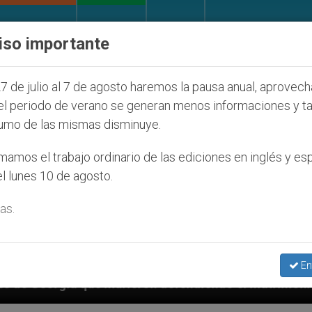
IGLESIA Y MUNDO
DOCUMENTOS
DONATIVOS
iso importante
7 de julio al 7 de agosto haremos la pausa anual, aprovec
el periodo de verano se generan menos informaciones y t
umo de las mismas disminuye.
amos el trabajo ordinario de las ediciones en inglés y es
l lunes 10 de agosto.
as.
En
rieron defendiendo el matrimonio
Franciscanos 