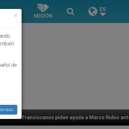
ES
×
MISIÓN
hando
ambién
pañol de
tendido
piden ayuda a Marco Rubio ante persecución de colonos