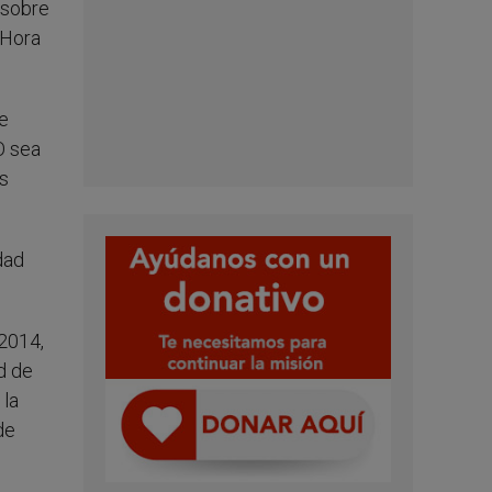
 sobre
 ‘Hora
se
O sea
es
dad
 2014,
ad de
 la
de