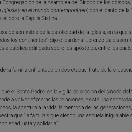
ra Congregación de la Asamblea del Sínodo de los obispos,
 la Iglesia y en el mundo contemporáneo’
, con el canto de la
 el coro la Capilla Sixtina.
ico admirable de la catolicidad de la Iglesia, en la que 
odos los continentes”, dijo el cardenal Lorenzo Baldisseri. 
esia católica edificada sobre los apóstoles, entre los cual
 de la familia enfrentado en dos etapas, fruto de la creativi
que el Santo Padre, en la vigilia de oración del sínodo del
tiende a volver efímeras las relaciones, existe una necesid
sos, la apertura a la vida, la memoria de las generaciones,
uestra que “la familia sigue siendo una escuela inigualable 
ciedad justa y solidaria”.