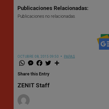
Publicaciones Relacionadas:
Publicaciones no relacionadas.
OCTUBRE 08, 2015 09:50
PAPAS
W
M
F
T
S
h
e
a
w
h
a
s
c
i
a
t
s
e
t
r
Share this Entry
s
e
b
t
e
A
n
o
e
p
g
o
r
ZENIT Staff
p
e
k
r