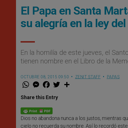
El Papa en Santa Mart
su alegría en la ley del
En la homilía de este jueves, el Sa
tienen nombre en el Libro de la Mem
OCTUBRE 08, 2015 09:50
ZENIT STAFF
PAPAS
W
M
F
T
S
h
e
a
w
h
a
s
c
i
a
t
s
e
t
r
Share this Entry
s
e
b
t
e
A
n
o
e
p
g
o
r
p
e
k
Dios no abandona nunca a los justos, mientras q
r
cielo no recuerda su nombre. Así lo recordó este