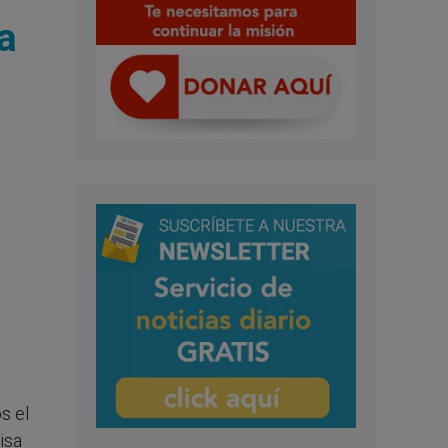
a
s el
isa