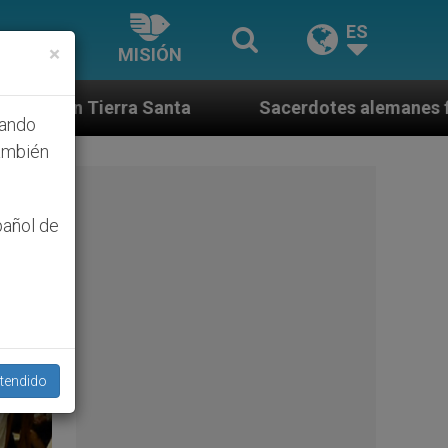
ES
×
MISIÓN
Sacerdotes alemanes fieles al Papa contestan a su pr
hando
ambién
pañol de
tendido