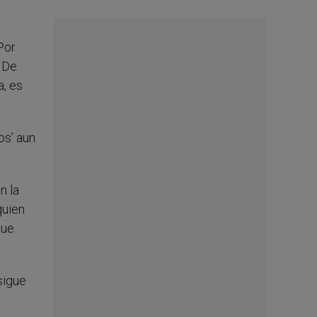
Por
? De
, es
os’ aun
n la
quien
que
sigue