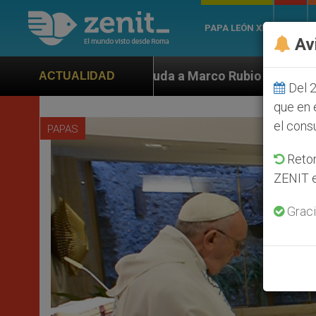
PAPA LEÓN XIV
ROMA
Av
a Marco Rubio ante persecución de colonos judíos que 
ACTUALIDAD
Del 2
que en 
el cons
PAPAS
Retom
ZENIT e
Graci