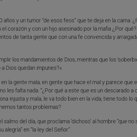
0 años y un tumor “de esos feos” que te deja en la cama. ¿
 el corazón y con un hijo asesinado por la mafia ¿Por qué
tos de tanta gente que con una fe convencida y arraigada
plir los mandamientos de Dios, mientras que los ‘soberbi
do a Dios quedan impunes?».
n la gente mala, en gente que hace el mal y parece que e
n, no les falta nada. “¿Por qué a este que es un descarado a 
ona injusta y mala, le va todo bien en la vida, tiene todo lo 
tenemos tantos problemas?
el salmo del día, que proclama ‘dichoso’ al hombre “que no 
alegría” en “la ley del Señor”.