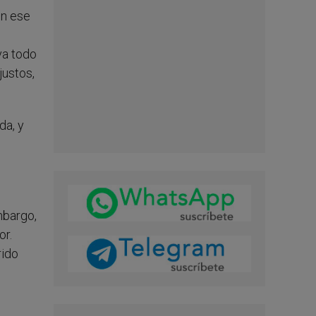
en ese
va todo
justos,
da, y
mbargo,
or.
rido