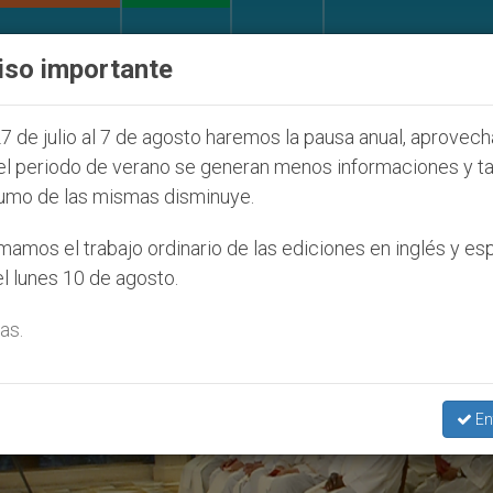
IGLESIA Y MUNDO
DOCUMENTOS
DONATIVOS
iso importante
afecta a cristianos (y no sólo) en Tierra Santa
7 de julio al 7 de agosto haremos la pausa anual, aprovec
el periodo de verano se generan menos informaciones y t
umo de las mismas disminuye.
amos el trabajo ordinario de las ediciones en inglés y es
l lunes 10 de agosto.
as.
En