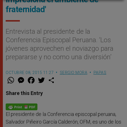
fraternidad'
Entrevista al presidente de la
Conferencia Episcopal Peruana. ‘Los
jóvenes aprovechen el noviazgo para
prepararse y no como una diversión’
OCTUBRE 08, 2015 11:27
SERGIO MORA
PAPAS
W
M
F
T
S
h
e
a
w
h
a
s
c
i
a
t
s
e
t
r
Share this Entry
s
e
b
t
e
A
n
o
e
p
g
o
r
p
e
k
r
El presidente de la Conferencia episcopal peruana,
Salvador Piñeiro García Calderón, OFM, es uno de los