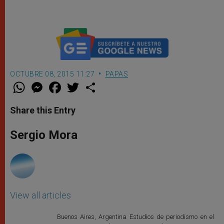
OCTUBRE 08, 2015 11:27
PAPAS
W
M
F
T
S
h
e
a
w
h
a
s
c
i
a
t
s
e
t
r
Share this Entry
s
e
b
t
e
A
n
o
e
p
g
o
r
Sergio Mora
p
e
k
r
View all articles
Buenos Aires, Argentina Estudios de periodismo en el