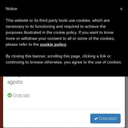
ES
Notice
×
x
Aviso importante
This website or its third party tools use cookies, which are
necessary to its functioning and required to achieve the
Del 27 de julio al 7 de agosto haremos la pausa
PAPAS
purposes illustrated in the cookie policy. If you want to know
anual, aprovechando que en el periodo de verano
more or withdraw your consent to all or some of the cookies,
please refer to the
cookie policy
.
se generan menos informaciones y también el
consumo de las mismas disminuye.
By closing this banner, scrolling this page, clicking a link or
continuing to browse otherwise, you agree to the use of cookies.
Retomamos el trabajo ordinario de las ediciones
en inglés y español de ZENIT el lunes 10 de
agosto.
Gracias.
ZENIT
'Entre los padres sinodales me
Entendido
impresiona el ambiente de