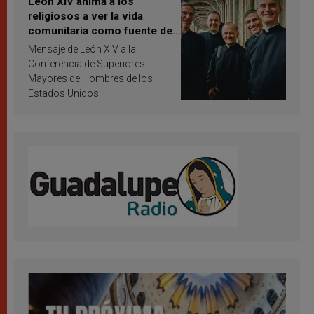
León XIV anima a los
religiosos a ver la vida
comunitaria como fuente de
inspiración y santificación
Mensaje de León XIV a la
Conferencia de Superiores
Mayores de Hombres de los
Estados Unidos