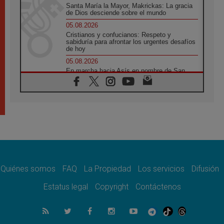
Santa María la Mayor, Makrickas: La gracia
de Dios desciende sobre el mundo
05.08.2026
Cristianos y confucianos: Respeto y
sabiduría para afrontar los urgentes desafíos
de hoy
05.08.2026
En marcha hacia Asís en nombre de San
Francisco, a la espera de León
05.08.2026
Venezuela, Padre Pagniello: "En medio del
dolor, una Iglesia que no se rinde"
05.08.2026
La Fuerza del "Círculo de Héroes" con el
Papa en la Audiencia General
05.08.2026
Nuncio en Ucrania: Preocupa escuchar a
quienes bendicen la guerra
Quiénes somos
FAQ
La Propiedad
Los servicios
Difusión
05.08.2026
Estatus legal
Copyright
Contáctenos
Ucrania: Ataque masivo en Kyiv durante la
noche
05.08.2026
Colombo: "La visita del Papa a Argentina
llevará un mensaje de paz y dignidad