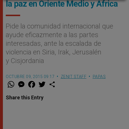
la paz en Oriente Medio y África
Pide la comunidad internacional que
ayude eficazmente a las partes
interesadas, ante la escalada de
violencia en Siria, Irak, Jerusalén
y Cisjordania
OCTUBRE 09, 2015 09:17
ZENIT STAFF
PAPAS
W
M
F
T
S
h
e
a
w
h
a
s
c
i
a
t
s
e
t
r
Share this Entry
s
e
b
t
e
A
n
o
e
p
g
o
r
p
e
k
r