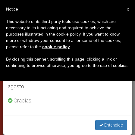
ES
Notice
×
x
Aviso importante
This website or its third party tools use cookies, which are
necessary to its functioning and required to achieve the
Del 27 de julio al 7 de agosto haremos la pausa
PAPAS
purposes illustrated in the cookie policy. If you want to know
anual, aprovechando que en el periodo de verano
more or withdraw your consent to all or some of the cookies,
please refer to the
cookie policy
.
se generan menos informaciones y también el
consumo de las mismas disminuye.
By closing this banner, scrolling this page, clicking a link or
continuing to browse otherwise, you agree to the use of cookies.
Retomamos el trabajo ordinario de las ediciones
en inglés y español de ZENIT el lunes 10 de
agosto.
Gracias.
WIKIMEDIA COMMONS - SPC Ronald Shaw Jr.
Entendido
El Papa pide al Sínodo rezar por