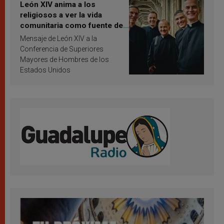
León XIV anima a los
religiosos a ver la vida
comunitaria como fuente de
inspiración y santificación
Mensaje de León XIV a la
Conferencia de Superiores
Mayores de Hombres de los
Estados Unidos