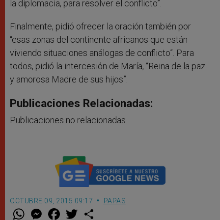
la diplomacia, para resolver el conflicto”.
Finalmente, pidió ofrecer la oración también por
“esas zonas del continente africanos que están
viviendo situaciones análogas de conflicto”. Para
todos, pidió la intercesión de María, “Reina de la paz
y amorosa Madre de sus hijos”.
Publicaciones Relacionadas:
Publicaciones no relacionadas.
OCTUBRE 09, 2015 09:17
PAPAS
W
M
F
T
S
h
e
a
w
h