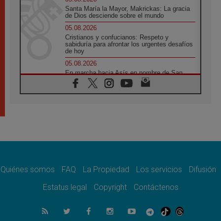
Santa María la Mayor, Makrickas: La gracia
de Dios desciende sobre el mundo
05.08.2026
Cristianos y confucianos: Respeto y
sabiduría para afrontar los urgentes desafíos
de hoy
05.08.2026
En marcha hacia Asís en nombre de San
Francisco, a la espera de León
05.08.2026
Venezuela, Padre Pagniello: "En medio del
dolor, una Iglesia que no se rinde"
05.08.2026
La Fuerza del "Círculo de Héroes" con el
Papa en la Audiencia General
05.08.2026
Nuncio en Ucrania: Preocupa escuchar a
quienes bendicen la guerra
Quiénes somos
FAQ
La Propiedad
Los servicios
Difusión
05.08.2026
Estatus legal
Copyright
Contáctenos
Ucrania: Ataque masivo en Kyiv durante la
noche
05.08.2026
Colombo: "La visita del Papa a Argentina