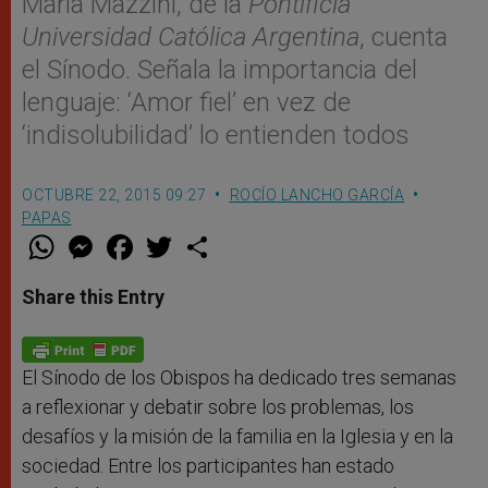
María Mazzini, de la
Pontificia
Universidad Católica Argentina
, cuenta
el Sínodo. Señala la importancia del
lenguaje: ‘Amor fiel’ en vez de
‘indisolubilidad’ lo entienden todos
OCTUBRE 22, 2015 09:27
ROCÍO LANCHO GARCÍA
PAPAS
W
M
F
T
S
h
e
a
w
h
a
s
c
i
a
t
s
e
t
r
Share this Entry
s
e
b
t
e
A
n
o
e
p
g
o
r
p
e
k
r
El Sínodo de los Obispos ha dedicado tres semanas
a reflexionar y debatir sobre los problemas, los
desafíos y la misión de la familia en la Iglesia y en la
sociedad. Entre los participantes han estado