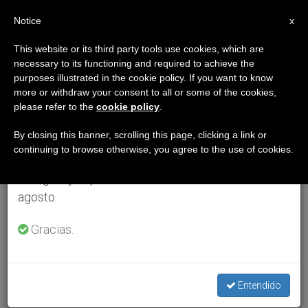
ES
Notice
×
x
Aviso importante
This website or its third party tools use cookies, which are
necessary to its functioning and required to achieve the
Del 27 de julio al 7 de agosto haremos la pausa
purposes illustrated in the cookie policy. If you want to know
anual, aprovechando que en el periodo de verano
more or withdraw your consent to all or some of the cookies,
please refer to the
cookie policy
.
se generan menos informaciones y también el
consumo de las mismas disminuye.
By closing this banner, scrolling this page, clicking a link or
continuing to browse otherwise, you agree to the use of cookies.
Retomamos el trabajo ordinario de las ediciones
en inglés y español de ZENIT el lunes 10 de
agosto.
Gracias.
Entendido