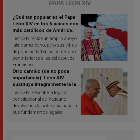
PAPA LEÓN XIV
¿Qué tan popular es el Papa
León XIV en los 6 países con
más católicos de América
Latina en 2026? Publican
León XIV recibe un amplio apoyo
resultados de investigación
latinoamericano, pero sus cifras
de popularidad en su primer año
son inferiores a las del debut de
Francisco
Otro cambio (de no poca
importancia): León XIV
sustituye integralmente la ley
vaticana de Papa Francisco
León XIV reescribe la lógica
constitucional del Vaticano,
devolviendo la soberanía papal a
sus fundamentos legales