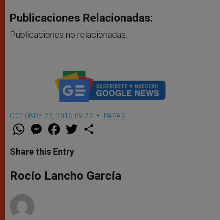
Publicaciones Relacionadas:
Publicaciones no relacionadas.
OCTUBRE 22, 2015 09:27
PAPAS
W
M
F
T
S
h
e
a
w
h
a
s
c
i
a
t
s
e
t
r
Share this Entry
s
e
b
t
e
A
n
o
e
p
g
o
r
Rocío Lancho García
p
e
k
r