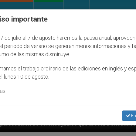
IGLESIA Y MUNDO
DOCUMENTOS
DONATIVOS
iso importante
7 de julio al 7 de agosto haremos la pausa anual, aprovec
el periodo de verano se generan menos informaciones y t
umo de las mismas disminuye.
amos el trabajo ordinario de las ediciones en inglés y es
l lunes 10 de agosto.
as.
En
ue afecta a cristianos (y no sólo) en Tierra Santa