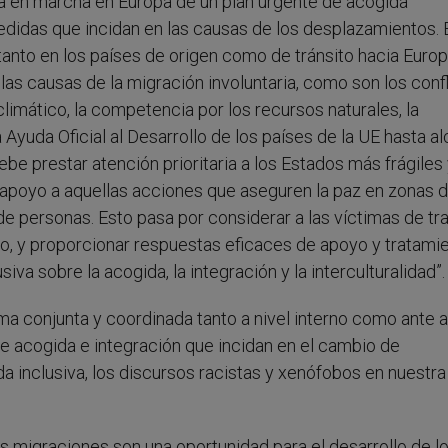
sta en marcha en Europa de un plan urgente de acogida
 medidas que incidan en las causas de los desplazamientos. 
o tanto en los países de origen como de tránsito hacia Euro
 las causas de la migración involuntaria, como son los conf
limático, la competencia por los recursos naturales, la
Ayuda Oficial al Desarrollo de los países de la UE hasta a
be prestar atención prioritaria a los Estados más frágiles 
u apoyo a aquellas acciones que aseguren la paz en zonas 
a de personas. Esto pasa por considerar a las víctimas de tr
to, y proporcionar respuestas eficaces de apoyo y tratami
siva sobre la acogida, la integración y la interculturalidad”.
ma conjunta y coordinada tanto a nivel interno como ante a
de acogida e integración que incidan en el cambio de
da inclusiva, los discursos racistas y xenófobos en nuestra
s migraciones son una oportunidad para el desarrollo de l