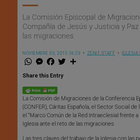
La Comisión Episcopal de Migracione
Compañía de Jesús y Justicia y Paz a
las migraciones
NOVIEMBRE 03, 2015 16:23
ZENIT STAFF
IGLESIA
W
M
F
T
S
h
e
a
w
h
a
s
c
i
a
t
s
e
t
r
Share this Entry
s
e
b
t
e
A
n
o
e
p
g
o
r
p
e
k
La Comisión de Migraciones de la Conferencia Ep
r
(CONFER), Cáritas Española, el Sector Social de
el “Marco Común de la Red Intraeclesial frente a l
Iglesia ante el reto de las migraciones.
Las tres claves del trabajo de la Iglesia con las 