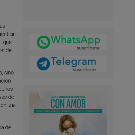
tas
uentran
o –que
los de
, sino
ación
rechos
usas de
son una
ía de