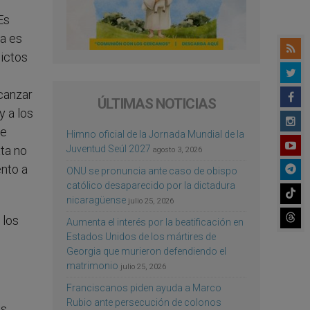
Es
pa es
lictos
lcanzar
ÚLTIMAS NOTICIAS
y a los
de
Himno oficial de la Jornada Mundial de la
Juventud Seúl 2027
ata no
agosto 3, 2026
ento a
ONU se pronuncia ante caso de obispo
católico desaparecido por la dictadura
nicaragüense
julio 25, 2026
 los
Aumenta el interés por la beatificación en
Estados Unidos de los mártires de
Georgia que murieron defendiendo el
matrimonio
julio 25, 2026
Franciscanos piden ayuda a Marco
Rubio ante persecución de colonos
os