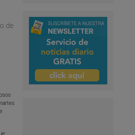
to de
iosos
 martes
de
que