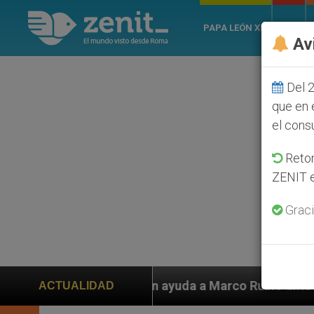
PAPA LEÓN XIV
ROMA
Av
Del 2
que en 
el cons
Retom
ZENIT e
Graci
da a Marco Rubio ante persecución de colonos judíos q
ACTUALIDAD