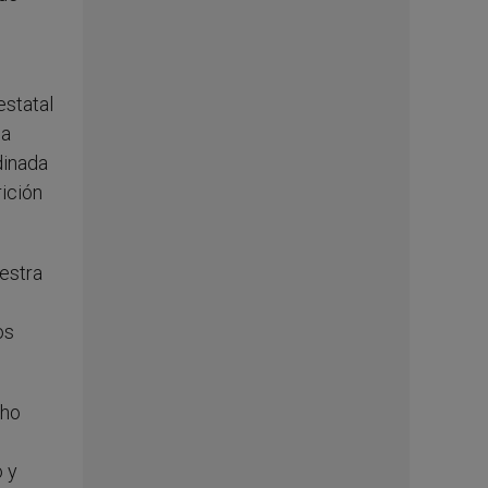
estatal
pa
dinada
rición
uestra
os
cho
o y