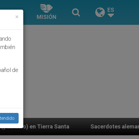
ES
×
MISIÓN
hando
ambién
pañol de
tendido
Sacerdotes alemanes fieles al Papa contestan a su