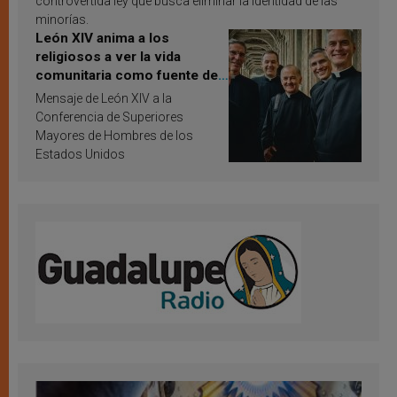
controvertida ley que busca eliminar la identidad de las
minorías.
León XIV anima a los
religiosos a ver la vida
comunitaria como fuente de
inspiración y santificación
Mensaje de León XIV a la
Conferencia de Superiores
Mayores de Hombres de los
Estados Unidos