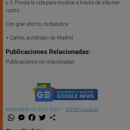
y 3. Presta la vida para mostrar a través de ella ese
rostro.
Con gran afecto, os bendice:
+ Carlos, arzobispo de Madrid
Publicaciones Relacionadas:
Publicaciones no relacionadas.
NOVIEMBRE 05, 2015 10:03
ESPIRITUALIDAD
W
M
F
T
S
h
e
a
w
h
a
s
c
i
a
t
s
e
t
r