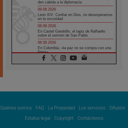
den cabida a la diplomacia
09.08.2026
León XIV: Confiar en Dios, no desesperarnos
en la oscuridad
08.08.2026
En Castel Gandolfo, el tapiz de Raffaello
sobre el sermón de San Pablo
08.08.2026
En Colombia, «la paz no se compra con una
firma»
08.08.2026
En Venezuela celebraron los 416 años del
Santo Cristo de La Grita
08.08.2026
El Papa: en Santa Ágata contemplamos la
victoria del amor sobre la muerte
08.08.2026
León XIV visitará el Santuario de la Madre
del Buen Consejo de Genazzano
Quiénes somos
FAQ
La Propiedad
Los servicios
Difusión
07.08.2026
Filipinas: el Vicariato Apostólico de Calapán
Estatus legal
Copyright
Contáctenos
se convierte en diócesis
07.08.2026