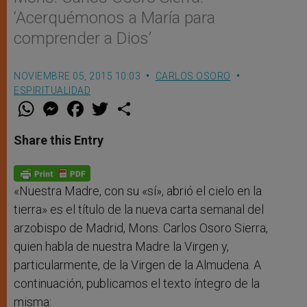
‘Acerquémonos a María para
comprender a Dios’
NOVIEMBRE 05, 2015 10:03
CARLOS OSORO
ESPIRITUALIDAD
W
M
F
T
S
h
e
a
w
h
a
s
c
i
a
t
s
e
t
r
Share this Entry
s
e
b
t
e
A
n
o
e
p
g
o
r
p
e
k
r
«Nuestra Madre, con su «sí», abrió el cielo en la
tierra» es el título de la nueva carta semanal del
arzobispo de Madrid, Mons. Carlos Osoro Sierra,
quien habla de nuestra Madre la Virgen y,
particularmente, de la Virgen de la Almudena. A
continuación, publicamos el texto íntegro de la
misma: