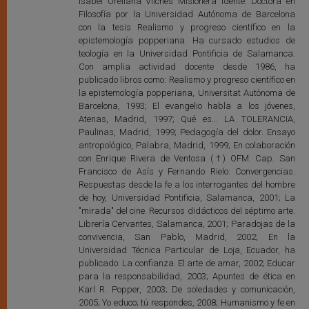
Isabel Orellana Vilches Misionera idente. Doctora en
Filosofía por la Universidad Autónoma de Barcelona
con la tesis Realismo y progreso científico en la
epistemología popperiana. Ha cursado estudios de
teología en la Universidad Pontificia de Salamanca.
Con amplia actividad docente desde 1986, ha
publicado libros como: Realismo y progreso científico en
la epistemología popperiana, Universitat Autònoma de
Barcelona, 1993; El evangelio habla a los jóvenes,
Atenas, Madrid, 1997; Qué es... LA TOLERANCIA,
Paulinas, Madrid, 1999; Pedagogía del dolor. Ensayo
antropológico, Palabra, Madrid, 1999; En colaboración
con Enrique Rivera de Ventosa (†) OFM. Cap. San
Francisco de Asís y Fernando Rielo: Convergencias.
Respuestas desde la fe a los interrogantes del hombre
de hoy, Universidad Pontificia, Salamanca, 2001; La
"mirada" del cine. Recursos didácticos del séptimo arte.
Librería Cervantes, Salamanca, 2001; Paradojas de la
convivencia, San Pablo, Madrid, 2002; En la
Universidad Técnica Particular de Loja, Ecuador, ha
publicado: La confianza. El arte de amar, 2002; Educar
para la responsabilidad, 2003; Apuntes de ética en
Karl R. Popper, 2003; De soledades y comunicación,
2005; Yo educo; tú respondes, 2008; Humanismo y fe en