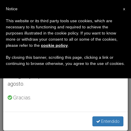
ES
Notice
×
x
Aviso importante
This website or its third party tools use cookies, which are
necessary to its functioning and required to achieve the
Del 27 de julio al 7 de agosto haremos la pausa
purposes illustrated in the cookie policy. If you want to know
anual, aprovechando que en el periodo de verano
more or withdraw your consent to all or some of the cookies,
please refer to the
cookie policy
.
se generan menos informaciones y también el
consumo de las mismas disminuye.
By closing this banner, scrolling this page, clicking a link or
continuing to browse otherwise, you agree to the use of cookies.
Retomamos el trabajo ordinario de las ediciones
en inglés y español de ZENIT el lunes 10 de
agosto.
Gracias.
Entendido