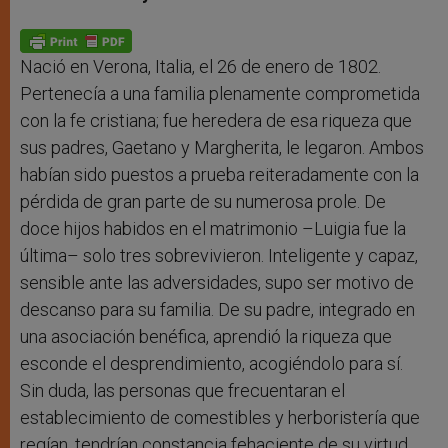
s
e
b
t
e
A
n
o
e
p
g
o
r
p
e
k
r
Nació en Verona, Italia, el 26 de enero de 1802.
Pertenecía a una familia plenamente comprometida
con la fe cristiana; fue heredera de esa riqueza que
sus padres, Gaetano y Margherita, le legaron. Ambos
habían sido puestos a prueba reiteradamente con la
pérdida de gran parte de su numerosa prole. De
doce hijos habidos en el matrimonio –Luigia fue la
última– solo tres sobrevivieron. Inteligente y capaz,
sensible ante las adversidades, supo ser motivo de
descanso para su familia. De su padre, integrado en
una asociación benéfica, aprendió la riqueza que
esconde el desprendimiento, acogiéndolo para sí.
Sin duda, las personas que frecuentaran el
establecimiento de comestibles y herboristería que
regían, tendrían constancia fehaciente de su virtud.