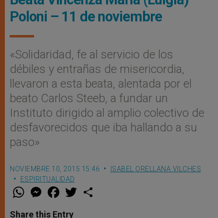
Poloni – 11 de noviembre
«Solidaridad, fe al servicio de los
débiles y entrañas de misericordia,
llevaron a esta beata, alentada por el
beato Carlos Steeb, a fundar un
Instituto dirigido al amplio colectivo de
desfavorecidos que iba hallando a su
paso»
NOVIEMBRE 10, 2015 15:46
ISABEL ORELLANA VILCHES
ESPIRITUALIDAD
W
M
F
T
S
h
e
a
w
h
a
s
c
i
a
t
s
e
t
r
Share this Entry