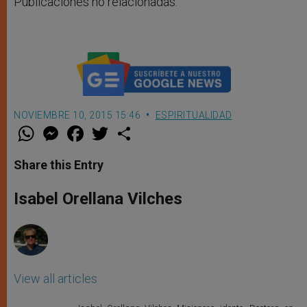
Publicaciones no relacionadas.
NOVIEMBRE 10, 2015 15:46
ESPIRITUALIDAD
W
M
F
T
S
h
e
a
w
h
a
s
c
i
a
t
s
e
t
r
Share this Entry
s
e
b
t
e
A
n
o
e
p
g
o
r
Isabel Orellana Vilches
p
e
k
r
View all articles