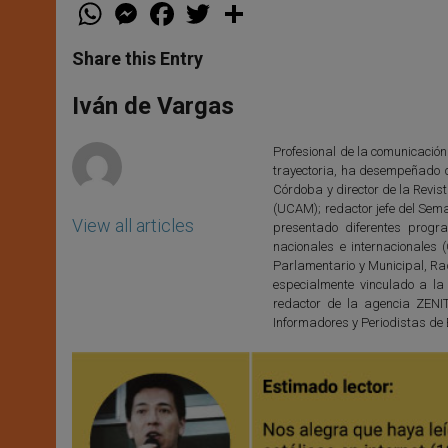
W
M
F
T
S
h
e
a
w
h
a
s
c
i
a
t
s
e
t
r
Share this Entry
s
e
b
t
e
A
n
o
e
p
g
o
r
Iván de Vargas
p
e
k
r
Profesional de la comunicación
trayectoria, ha desempeñado 
Córdoba y director de la Revis
(UCAM); redactor jefe del Sem
View all articles
presentado diferentes progr
nacionales e internacionales
Parlamentario y Municipal, Rad
especialmente vinculado a la
redactor de la agencia ZENI
Informadores y Periodistas de