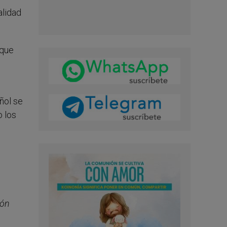
alidad
 que
ñol se
o los
ión