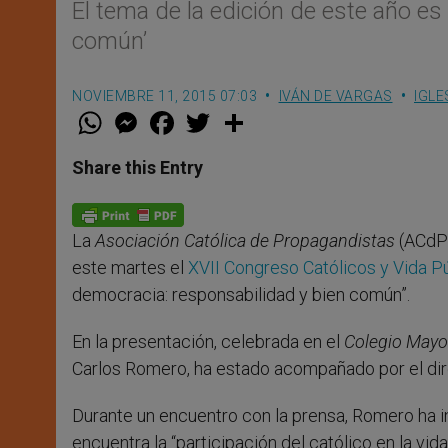
El tema de la edición de este año es
común’
NOVIEMBRE 11, 2015 07:03
IVÁN DE VARGAS
IGLE
W
M
F
T
S
h
e
a
w
h
a
s
c
i
a
t
s
e
t
r
Share this Entry
s
e
b
t
e
A
n
o
e
p
g
o
r
p
e
k
La
Asociación Católica de Propagandistas
(ACdP)
r
este martes el
XVII Congreso Católicos y Vida P
democracia: responsabilidad y bien común”.
En la presentación, celebrada en el
Colegio Mayor
Carlos Romero, ha estado acompañado por el dire
Durante un encuentro con la prensa, Romero ha inc
encuentra la “participación del católico en la vid