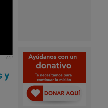
CEU
s y