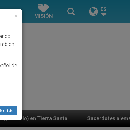
ES
×
MISIÓN
hando
ambién
pañol de
tendido
Santa
Sacerdotes alemanes fieles al Papa contes