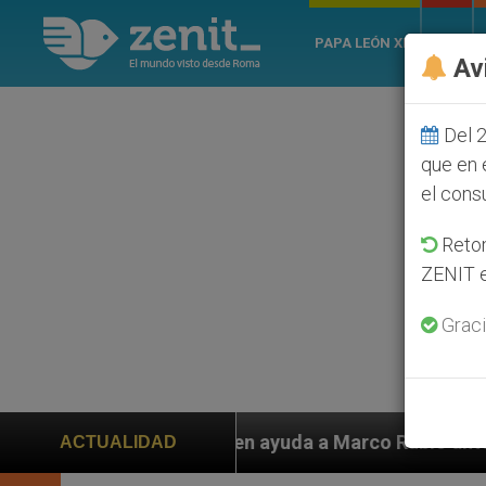
PAPA LEÓN XIV
ROMA
Av
Del 2
que en 
el cons
Retom
ZENIT e
Graci
iden ayuda a Marco Rubio ante persecución de colonos 
ACTUALIDAD