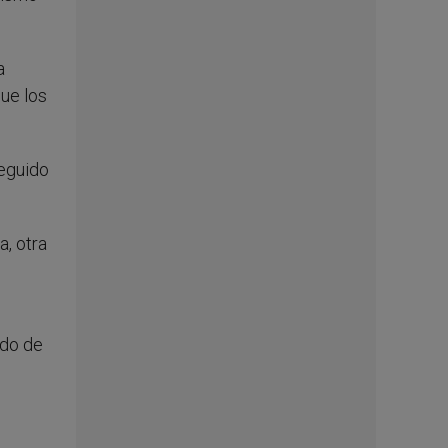
a
que los
seguido
, otra
ido de