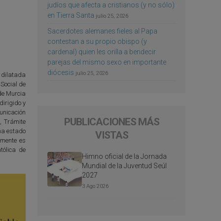
judíos que afecta a cristianos (y no sólo)
en Tierra Santa
julio 25, 2026
Sacerdotes alemanes fieles al Papa
contestan a su propio obispo (y
cardenal) quien les orilla a bendecir
parejas del mismo sexo en importante
diócesis
julio 25, 2026
u dilatada
Social de
 de Murcia
irigido y
unicación
PUBLICACIONES MÁS
, Trámite
 ha estado
VISTAS
lmente es
tólica de
Himno oficial de la Jornada
Mundial de la Juventud Seúl
2027
3 Ago 2026