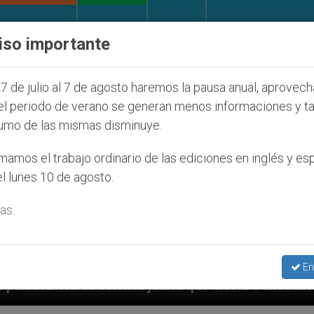
IGLESIA Y MUNDO
DOCUMENTOS
DONATIVOS
iso importante
7 de julio al 7 de agosto haremos la pausa anual, aprovec
el periodo de verano se generan menos informaciones y t
umo de las mismas disminuye.
amos el trabajo ordinario de las ediciones en inglés y es
l lunes 10 de agosto.
as.
En
judíos que afecta a cristianos (y no sólo) en Tierra 