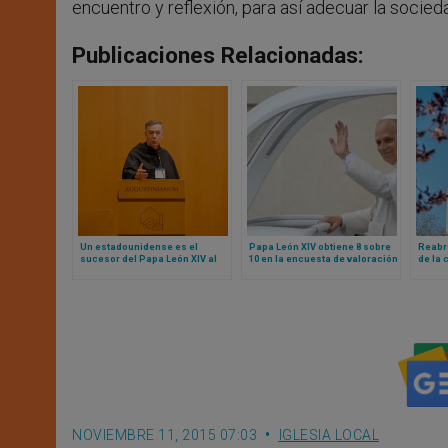
encuentro y reflexión, para así adecuar la socie
Publicaciones Relacionadas:
Un estadounidense es el
Papa León XIV obtiene 8 sobre
Reabre
sucesor del Papa León XIV al
10 en la encuesta de valoración
de la 
frente de la Orden de San
en USA: estos son los
Dame
Agustín
resultados
NOVIEMBRE 11, 2015 07:03
IGLESIA LOCAL