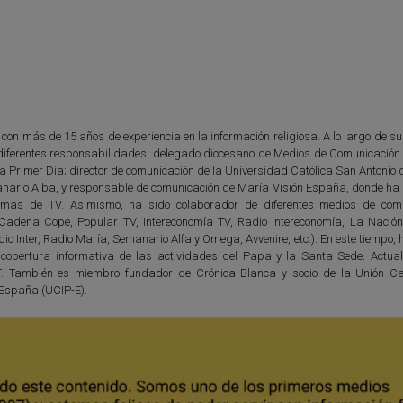
 con más de 15 años de experiencia en la información religiosa. A lo largo de s
diferentes responsabilidades: delegado diocesano de Medios de Comunicación 
ta Primer Día; director de comunicación de la Universidad Católica San Antonio
anario Alba, y responsable de comunicación de María Visión España, donde ha d
amas de TV. Asimismo, ha sido colaborador de diferentes medios de com
 (Cadena Cope, Popular TV, Intereconomía TV, Radio Intereconomía, La Nación
io Inter, Radio María, Semanario Alfa y Omega, Avvenire, etc.). En este tiempo,
 cobertura informativa de las actividades del Papa y la Santa Sede. Actua
T. También es miembro fundador de Crónica Blanca y socio de la Unión Ca
 España (UCIP-E).