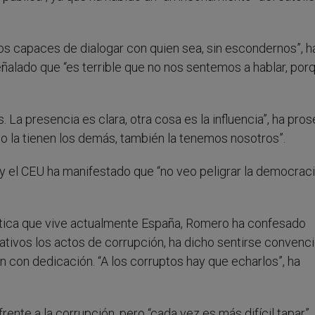
 capaces de dialogar con quien sea, sin escondernos”, h
señalado que “es terrible que no nos sentemos a hablar, por
. La presencia es clara, otra cosa es la influencia”, ha pro
o la tienen los demás, también la tenemos nosotros”.
y el CEU ha manifestado que “no veo peligrar la democracia
olítica que vive actualmente España, Romero ha confesado
ativos los actos de corrupción, ha dicho sentirse convenc
 con dedicación. “A los corruptos hay que echarlos”, ha
ente a la corrupción, pero “cada vez es más difícil tapar”