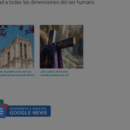
dad a todas las dimensiones del ser humano.
n al público las torres
¿En cuáles diócesis
catedral parisina de Notre
estadounidenses se
convierten más al catolicismo
las personas?