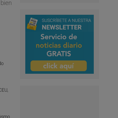
 bien
do
 CEU,
e
icismo