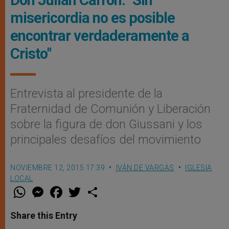
Don Julián Carrón: "Sin
misericordia no es posible
encontrar verdaderamente a
Cristo"
Entrevista al presidente de la
Fraternidad de Comunión y Liberación
sobre la figura de don Giussani y los
principales desafíos del movimiento
NOVIEMBRE 12, 2015 17:39
IVÁN DE VARGAS
IGLESIA
LOCAL
W
M
F
T
S
h
e
a
w
h
a
s
c
i
a
t
s
e
t
r
Share this Entry
s
e
b
t
e
A
n
o
e