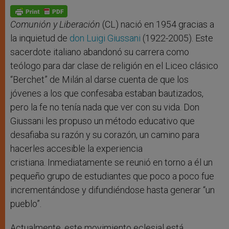
p
g
o
r
p
e
k
r
Comunión y Liberación
(CL) nació en 1954 gracias a
la inquietud de
don Luigi Giussani
(1922-2005). Este
sacerdote italiano abandonó su carrera como
teólogo para dar clase de religión en el Liceo clásico
“Berchet” de Milán al darse cuenta de que los
jóvenes a los que confesaba estaban bautizados,
pero la fe no tenía nada que ver con su vida. Don
Giussani les propuso un método educativo que
desafiaba su razón y su corazón, un camino para
hacerles accesible la experiencia
cristiana. Inmediatamente se reunió en torno a él un
pequeño grupo de estudiantes que poco a poco fue
incrementándose y difundiéndose hasta generar “un
pueblo”.
Actualmente, este movimiento eclesial está