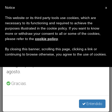
ES
Notice
×
x
Aviso importante
This website or its third party tools use cookies, which are
necessary to its functioning and required to achieve the
Del 27 de julio al 7 de agosto haremos la pausa
purposes illustrated in the cookie policy. If you want to know
anual, aprovechando que en el periodo de verano
more or withdraw your consent to all or some of the cookies,
please refer to the
cookie policy
.
se generan menos informaciones y también el
consumo de las mismas disminuye.
By closing this banner, scrolling this page, clicking a link or
continuing to browse otherwise, you agree to the use of cookies.
Retomamos el trabajo ordinario de las ediciones
en inglés y español de ZENIT el lunes 10 de
agosto.
Gracias.
Entendido