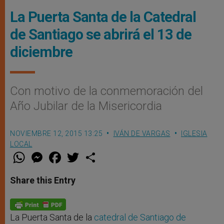
La Puerta Santa de la Catedral
de Santiago se abrirá el 13 de
diciembre
Con motivo de la conmemoración del
Año Jubilar de la Misericordia
NOVIEMBRE 12, 2015 13:25
IVÁN DE VARGAS
IGLESIA
LOCAL
W
M
F
T
S
h
e
a
w
h
a
s
c
i
a
t
s
e
t
r
Share this Entry
s
e
b
t
e
A
n
o
e
p
g
o
r
p
e
k
r
La Puerta Santa de la
catedral de Santiago de