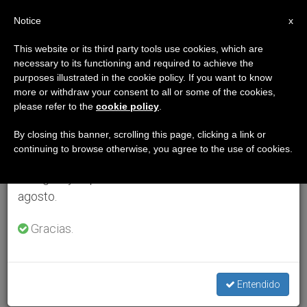
ES
Notice
×
x
Aviso importante
This website or its third party tools use cookies, which are
necessary to its functioning and required to achieve the
Del 27 de julio al 7 de agosto haremos la pausa
purposes illustrated in the cookie policy. If you want to know
anual, aprovechando que en el periodo de verano
more or withdraw your consent to all or some of the cookies,
please refer to the
cookie policy
.
se generan menos informaciones y también el
consumo de las mismas disminuye.
By closing this banner, scrolling this page, clicking a link or
continuing to browse otherwise, you agree to the use of cookies.
Retomamos el trabajo ordinario de las ediciones
en inglés y español de ZENIT el lunes 10 de
agosto.
Gracias.
Entendido