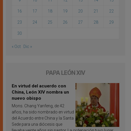
9
10
11
12
13
14
15
16
17
18
19
20
21
22
23
24
25
26
27
28
29
30
« Oct
Dic »
PAPA LEÓN XIV
En virtud del acuerdo con
China, León XIV nombra un
nuevo obispo
Mons. Chang Yanfeng, de 42
años, ha sido nombrado en virtud
del Acuerdo entre China y la Santa
Sede para una diócesis que
llevaba veinte años sin pastor. La ordenación tuvo lugar