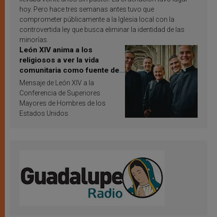
hoy. Pero hace tres semanas antes tuvo que
comprometer públicamente a la Iglesia local con la
controvertida ley que busca eliminar la identidad de las
minorías.
León XIV anima a los
religiosos a ver la vida
comunitaria como fuente de
inspiración y santificación
Mensaje de León XIV a la
Conferencia de Superiores
Mayores de Hombres de los
Estados Unidos