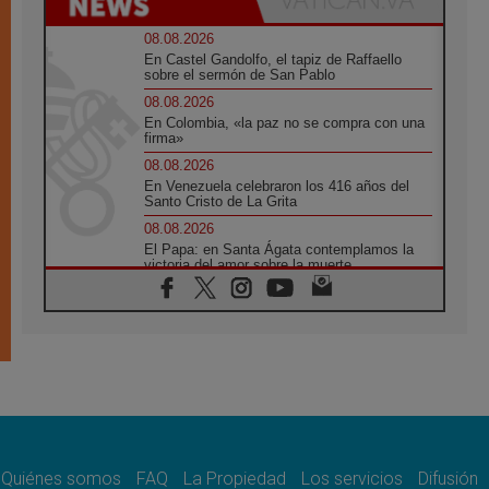
08.08.2026
En Castel Gandolfo, el tapiz de Raffaello
sobre el sermón de San Pablo
08.08.2026
En Colombia, «la paz no se compra con una
firma»
08.08.2026
En Venezuela celebraron los 416 años del
Santo Cristo de La Grita
08.08.2026
El Papa: en Santa Ágata contemplamos la
victoria del amor sobre la muerte
08.08.2026
León XIV visitará el Santuario de la Madre
del Buen Consejo de Genazzano
07.08.2026
Filipinas: el Vicariato Apostólico de Calapán
se convierte en diócesis
07.08.2026
Honduras: Los desplazados invisibles de una
crisis olvidada
Quiénes somos
FAQ
La Propiedad
Los servicios
Difusión
07.08.2026