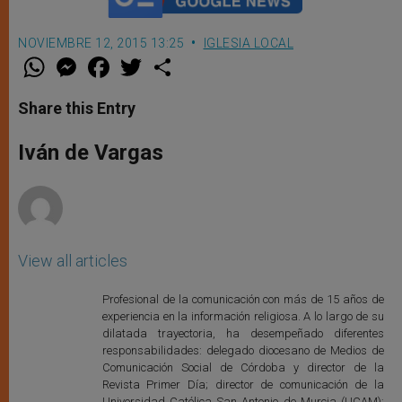
NOVIEMBRE 12, 2015 13:25
IGLESIA LOCAL
W
M
F
T
S
h
e
a
w
h
a
s
c
i
a
t
s
e
t
r
Share this Entry
s
e
b
t
e
A
n
o
e
p
g
o
r
Iván de Vargas
p
e
k
r
View all articles
Profesional de la comunicación con más de 15 años de
experiencia en la información religiosa. A lo largo de su
dilatada trayectoria, ha desempeñado diferentes
responsabilidades: delegado diocesano de Medios de
Comunicación Social de Córdoba y director de la
Revista Primer Día; director de comunicación de la
Universidad Católica San Antonio de Murcia (UCAM);