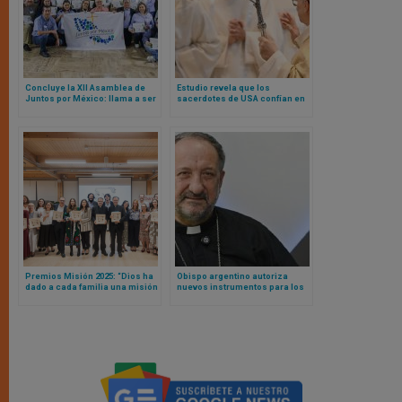
Concluye la XII Asamblea de
Estudio revela que los
Juntos por México: llama a ser
sacerdotes de USA confían en
puentes de diálogo y caridad
el Papa, pero no en sus propios
obispos
Premios Misión 2025: “Dios ha
Obispo argentino autoriza
dado a cada familia una misión
nuevos instrumentos para los
única e irrepetible”
cantos litúrgicos en territorio
de su diócesis