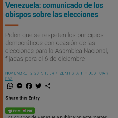
Venezuela: comunicado de los
obispos sobre las elecciones
Piden que se respeten los principios
democráticos con ocasión de las
elecciones para la Asamblea Nacional,
fijadas para el 6 de diciembre
NOVIEMBRE 12, 2015 15:34
ZENIT STAFF
JUSTICIA Y
PAZ
W
M
F
T
S
h
e
a
w
h
a
s
c
i
a
t
s
e
t
r
Share this Entry
s
e
b
t
e
A
n
o
e
p
g
o
r
p
e
k
r
Los obispos de Venezuela publicaron este martes