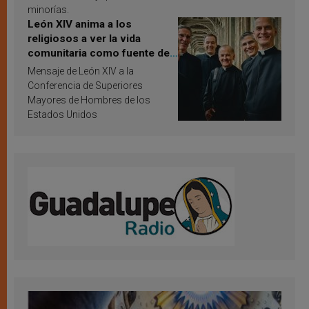
minorías.
León XIV anima a los
religiosos a ver la vida
comunitaria como fuente de
inspiración y santificación
Mensaje de León XIV a la
Conferencia de Superiores
Mayores de Hombres de los
Estados Unidos