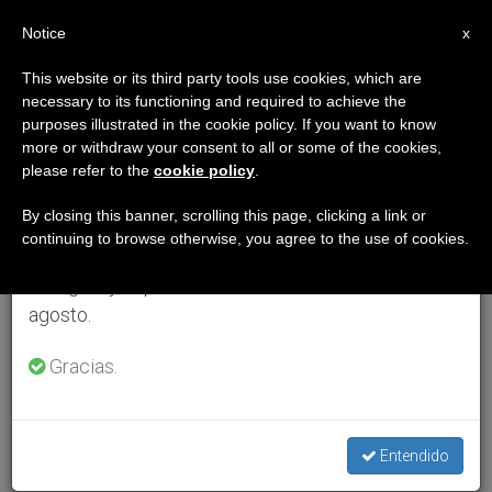
ES
Notice
×
x
Aviso importante
This website or its third party tools use cookies, which are
necessary to its functioning and required to achieve the
Del 27 de julio al 7 de agosto haremos la pausa
purposes illustrated in the cookie policy. If you want to know
anual, aprovechando que en el periodo de verano
more or withdraw your consent to all or some of the cookies,
please refer to the
cookie policy
.
se generan menos informaciones y también el
consumo de las mismas disminuye.
By closing this banner, scrolling this page, clicking a link or
continuing to browse otherwise, you agree to the use of cookies.
Retomamos el trabajo ordinario de las ediciones
en inglés y español de ZENIT el lunes 10 de
agosto.
Gracias.
Entendido