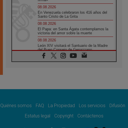
08.08.2026
En Venezuela celebraron los 416 años del
Santo Cristo de La Grita
08.08.2026
El Papa: en Santa Ágata contemplamos la
victoria del amor sobre la muerte
08.08.2026
León XIV visitará el Santuario de la Madre
del Buen Consejo de Genazzano
07.08.2026
Filipinas: el Vicariato Apostólico de Calapán
se convierte en diócesis
07.08.2026
Honduras: Los desplazados invisibles de una
crisis olvidada
07.08.2026
Bokalic: "En Argentina el Papa León señalará
el compromiso del cristiano"
Quiénes somos
FAQ
La Propiedad
Los servicios
Difusión
07.08.2026
La matanza de niños en Gaza no cesa: 300
Estatus legal
Copyright
Contáctenos
muertos en 300 días
07.08.2026