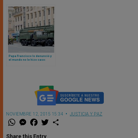
Papa Francisco lo denunció y
el mundo no le hizo caso:
crece el gasto mundial en
armamento nuclear
NOVIEMBRE 12, 2015 15:34
JUSTICIA Y PAZ
W
M
F
T
S
h
e
a
w
h
a
s
c
i
a
t
s
e
t
r
Share this Entry