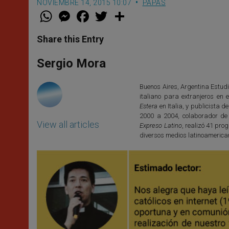
NOVIEMBRE 14, 2015 10:07
PAPAS
W
M
F
T
S
h
e
a
w
h
a
s
c
i
a
t
s
e
t
r
Share this Entry
s
e
b
t
e
A
n
o
e
p
g
o
r
Sergio Mora
p
e
k
r
Buenos Aires, Argentina Estudi
italiano para extranjeros en e
Estera
en Italia, y publicista d
2000 a 2004, colaborador de
View all articles
Expreso Latino
, realizó 41 pr
diversos medios latinoamerica