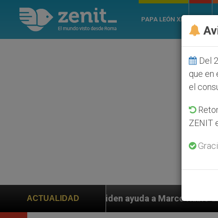
PAPA LEÓN XIV
ROMA
Av
Del 2
que en 
el cons
Retom
ZENIT e
Graci
s piden ayuda a Marco Rubio ante persecución de colon
ACTUALIDAD