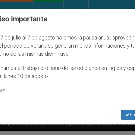
IGLESIA Y MUNDO
DOCUMENTOS
DONATIVOS
iso importante
7 de julio al 7 de agosto haremos la pausa anual, aprovec
el periodo de verano se generan menos informaciones y t
umo de las mismas disminuye.
amos el trabajo ordinario de las ediciones en inglés y es
l lunes 10 de agosto.
as.
En
os judíos que afecta a cristianos (y no sólo) en Tier