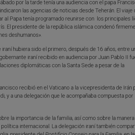
sábado por la tarde tenía una audiencia con el papa Franci
indicaron las agencias de noticias desde Teherán. El viaje
ar al Papa tenía programado reunirse con los principales l
París. El presidente de la república islámica condenó firmem
menes deshumanos».
 iraní hubiera sido el primero, después de 16 años, entre u
 gobernante iraní recibido en audiencia por Juan Pablo II fu
ciones diplomáticas con la Santa Sede a pesar de la
ancisco recibió en el Vaticano a la vicepresidenta de Irán 
rdi, y a una delegación que le acompañaba compuesta por
obre la importancia de la familia, así como sobre la manera
a política internacional. La delegación iraní también compar
ia, presidente del
Pontificio Consejo para la Familia
, en l