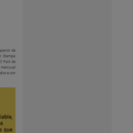
perior de
e Stampa
El País
de
l mensual
abora con