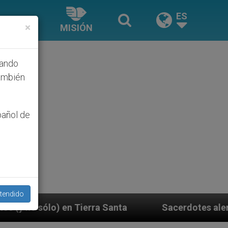
ES
×
MISIÓN
hando
ambién
pañol de
tendido
ra Santa
Sacerdotes alemanes fieles al Papa co