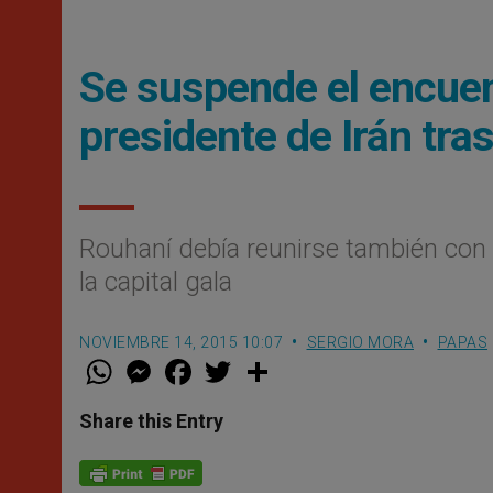
Se suspende el encuent
presidente de Irán tra
Rouhaní debía reunirse también con los
la capital gala
NOVIEMBRE 14, 2015 10:07
SERGIO MORA
PAPAS
W
M
F
T
S
h
e
a
w
h
a
s
c
i
a
t
s
e
t
r
Share this Entry
s
e
b
t
e
A
n
o
e
p
g
o
r
p
e
k