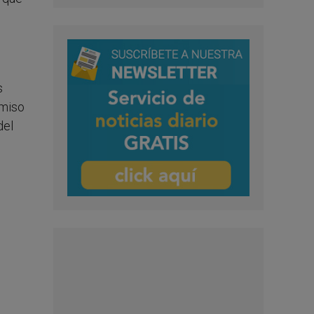
s
omiso
del