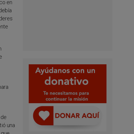
sco en
 debía
íderes
ente
n
e
para
 de
tió una
a que