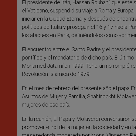
El presidente de Irán, Hassan Rouhaní, que este 
r
el Vaticano, suspendió su viaje a Roma y Europa, 
iniciar en la Ciudad Eterna, y después de encontr
políticos de Italia y proseguir el 16 y 17 hacia 
los ataques en París, definiéndolos como «crí
El encuentro entre el Santo Padre y el presidente
pontífice y el mandatario de dicho país. El último
Mohamed Jatamí en 1999. Teherán no rompió rela
Revolución Islámica de 1979.
En el mes de febrero del presente año el papa Fr
Asuntos de Mujer y Familia, Shahindokht Molave
mujeres de ese país.
En la reunión, El Papa y Molaverdi conversaron s
promover el rol de la mujer en la sociedad y en l
mesa redonda moderada por Mons. Vincenzo Pagl