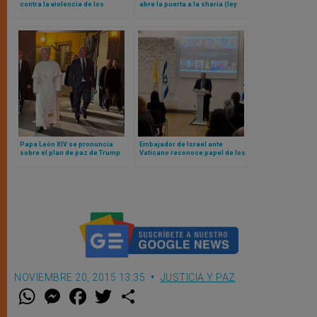
contra la violencia de los
abre la puerta a la sharía (ley
colonos y la crisis humanitaria
islámica) en el país
en Gaza
Papa León XIV se pronuncia
Embajador de Israel ante
sobre el plan de paz de Trump
Vaticano reconoce papel de los
para Gaza (y otros temas
papas en fin de la guerra
actuales de interés general)
NOVIEMBRE 20, 2015 13:35
JUSTICIA Y PAZ
W
M
F
T
S
h
e
a
w
h
a
s
c
i
a