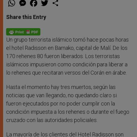
W
M
F
T
S
h
e
a
w
h
a
s
c
i
a
t
s
e
t
r
Share this Entry
s
e
b
t
e
A
n
o
e
p
g
o
r
p
e
k
r
Un grupo terrorista islámico tomó hace pocas horas
el hotel Radisson en Bamako, capital de Malí. De los
170 rehenes 80 fueron liberados. Los terroristas
islámicos impusieron como condición para liberar a
lo rehenes que recitaran versos del Corán en árabe.
Hasta el momento hay tres muertos, según las
noticias que van llegando, no quedando claro si
fueron ejecutados por no poder cumplir con la
condición impuesta a los rehenes o durante el fuego
cruzado con las autoridades policiales.
La mayoría de los clientes del Hotel Radisson son