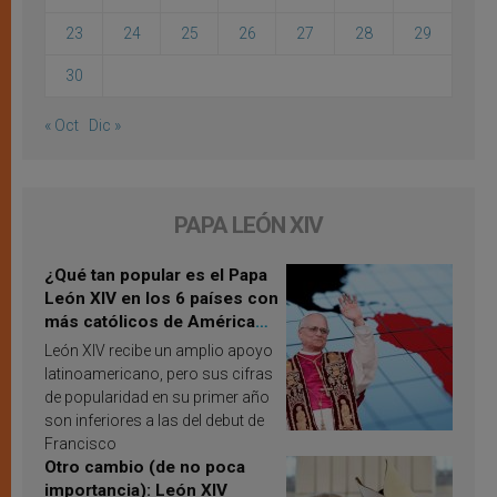
23
24
25
26
27
28
29
30
« Oct
Dic »
PAPA LEÓN XIV
¿Qué tan popular es el Papa
León XIV en los 6 países con
más católicos de América
Latina en 2026? Publican
León XIV recibe un amplio apoyo
resultados de investigación
latinoamericano, pero sus cifras
de popularidad en su primer año
son inferiores a las del debut de
Francisco
Otro cambio (de no poca
importancia): León XIV