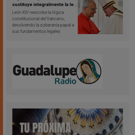
sustituye integralmente la ley
vaticana de Papa Francisco
León XIV reescribe la lógica
constitucional del Vaticano,
devolviendo la soberanía papal a
sus fundamentos legales