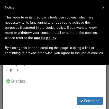
ES
Notice
×
x
Aviso importante
This website or its third party tools use cookies, which are
necessary to its functioning and required to achieve the
Del 27 de julio al 7 de agosto haremos la pausa
purposes illustrated in the cookie policy. If you want to know
anual, aprovechando que en el periodo de verano
more or withdraw your consent to all or some of the cookies,
please refer to the
cookie policy
.
se generan menos informaciones y también el
consumo de las mismas disminuye.
By closing this banner, scrolling this page, clicking a link or
continuing to browse otherwise, you agree to the use of cookies.
Retomamos el trabajo ordinario de las ediciones
en inglés y español de ZENIT el lunes 10 de
agosto.
Gracias.
Entendido