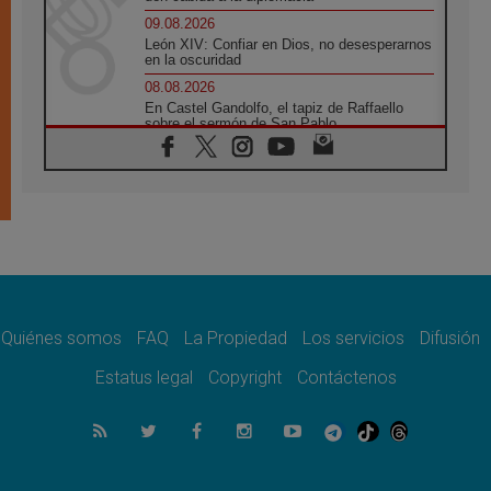
09.08.2026
León XIV: Confiar en Dios, no desesperarnos
en la oscuridad
08.08.2026
En Castel Gandolfo, el tapiz de Raffaello
sobre el sermón de San Pablo
08.08.2026
En Colombia, «la paz no se compra con una
firma»
08.08.2026
En Venezuela celebraron los 416 años del
Santo Cristo de La Grita
08.08.2026
El Papa: en Santa Ágata contemplamos la
victoria del amor sobre la muerte
Quiénes somos
FAQ
La Propiedad
Los servicios
Difusión
08.08.2026
León XIV visitará el Santuario de la Madre
Estatus legal
Copyright
Contáctenos
del Buen Consejo de Genazzano
07.08.2026
Filipinas: el Vicariato Apostólico de Calapán
se convierte en diócesis
07.08.2026
Honduras: Los desplazados invisibles de una