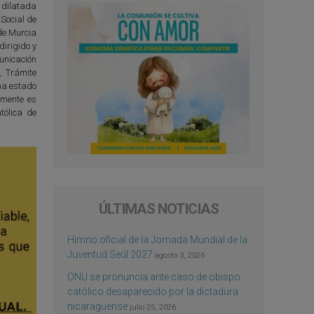
u dilatada
Social de
 de Murcia
irigido y
unicación
, Trámite
 ha estado
lmente es
tólica de
ÚLTIMAS NOTICIAS
Himno oficial de la Jornada Mundial de la
Juventud Seúl 2027
agosto 3, 2026
ONU se pronuncia ante caso de obispo
católico desaparecido por la dictadura
nicaragüense
julio 25, 2026