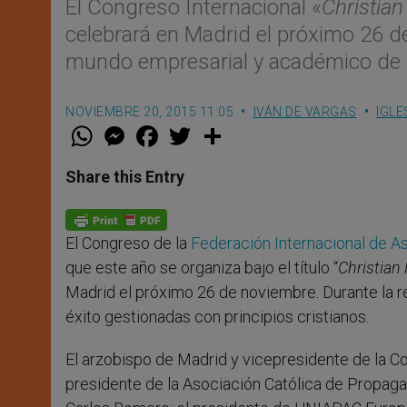
El Congreso Internacional «
Christia
celebrará en Madrid el próximo 26 d
mundo empresarial y académico de 
NOVIEMBRE 20, 2015 11:05
IVÁN DE VARGAS
IGLE
W
M
F
T
S
h
e
a
w
h
a
s
c
i
a
t
s
e
t
r
Share this Entry
s
e
b
t
e
A
n
o
e
p
g
o
r
p
e
k
El Congreso de la
Federación Internacional de A
r
que este año se organiza bajo el título “
Christian
Madrid el próximo 26 de noviembre. Durante la re
éxito gestionadas con principios cristianos.
El arzobispo de Madrid y vicepresidente de la Co
presidente de la Asociación Católica de Propaga