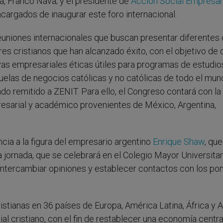
, Franco Nava; y el presidente de
Acción Social Empresar
cargados de inaugurar este foro internacional.
euniones internacionales que buscan presentar diferentes
res cristianos que han alcanzado éxito, con el objetivo de 
vas empresariales éticas útiles para programas de estudio
elas de negocios católicas y no católicas de todo el mun
o remitido a ZENIT. Para ello, el Congreso contará con la
esarial y académico provenientes de México, Argentina,
ncia a la figura del empresario argentino
Enrique Shaw
, qu
a jornada, que se celebrará en el Colegio Mayor Universitar
intercambiar opiniones y establecer contactos con los po
tianas en 36 países de Europa, América Latina, África y A
l cristiano, con el fin de restablecer una economía centr