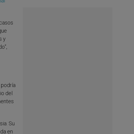
ial
 casos
que
s y
do”,
e podría
io del
nentes
sia. Su
ada en