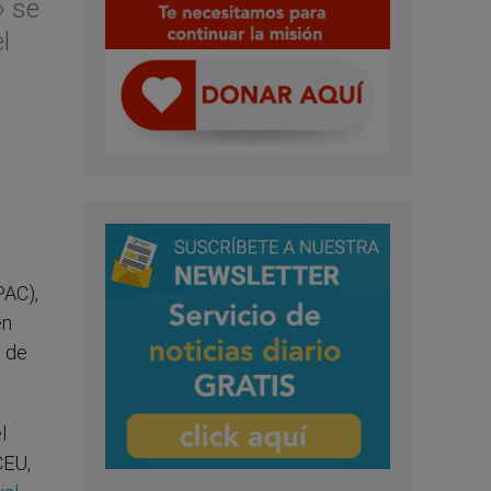
» se
l
AC),
en
s de
l
CEU,