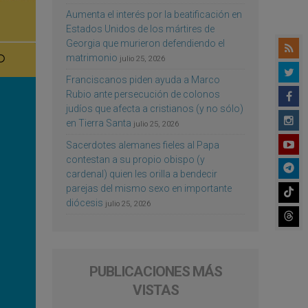
Aumenta el interés por la beatificación en
Estados Unidos de los mártires de
Georgia que murieron defendiendo el
matrimonio
julio 25, 2026
Franciscanos piden ayuda a Marco
Rubio ante persecución de colonos
judíos que afecta a cristianos (y no sólo)
en Tierra Santa
julio 25, 2026
Sacerdotes alemanes fieles al Papa
contestan a su propio obispo (y
cardenal) quien les orilla a bendecir
parejas del mismo sexo en importante
diócesis
julio 25, 2026
PUBLICACIONES MÁS
VISTAS