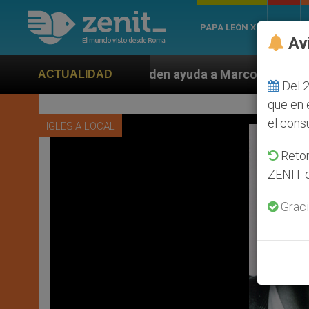
PAPA LEÓN XIV
ROMA
Av
 piden ayuda a Marco Rubio ante persecución de colono
ACTUALIDAD
Del 2
que en 
el cons
IGLESIA LOCAL
Retom
ZENIT e
Graci