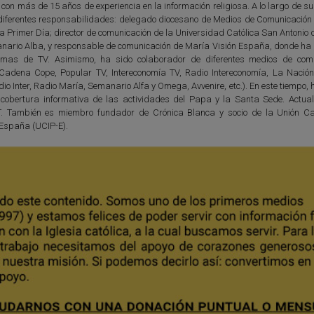
 con más de 15 años de experiencia en la información religiosa. A lo largo de s
diferentes responsabilidades: delegado diocesano de Medios de Comunicación 
ta Primer Día; director de comunicación de la Universidad Católica San Antonio
anario Alba, y responsable de comunicación de María Visión España, donde ha d
amas de TV. Asimismo, ha sido colaborador de diferentes medios de com
 (Cadena Cope, Popular TV, Intereconomía TV, Radio Intereconomía, La Nación
io Inter, Radio María, Semanario Alfa y Omega, Avvenire, etc.). En este tiempo,
 cobertura informativa de las actividades del Papa y la Santa Sede. Actua
T. También es miembro fundador de Crónica Blanca y socio de la Unión Ca
 España (UCIP-E).