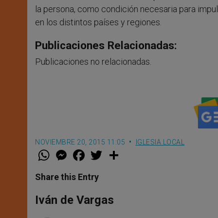
la persona, como condición necesaria para impul
en los distintos países y regiones.
Publicaciones Relacionadas:
Publicaciones no relacionadas.
NOVIEMBRE 20, 2015 11:05
IGLESIA LOCAL
W
M
F
T
S
h
e
a
w
h
a
s
c
i
a
t
s
e
t
r
Share this Entry
s
e
b
t
e
A
n
o
e
p
g
o
r
Iván de Vargas
p
e
k
r