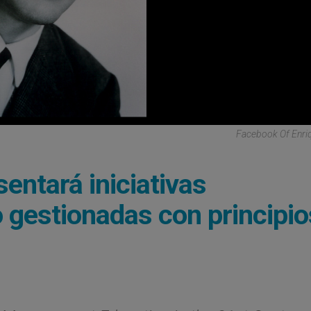
Facebook Of Enri
ntará iniciativas
o gestionadas con principio