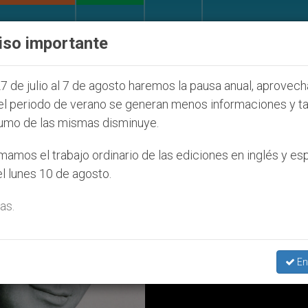
IGLESIA Y MUNDO
DOCUMENTOS
DONATIVOS
iso importante
s judíos que afecta a cristianos (y no sólo) en Tierr
7 de julio al 7 de agosto haremos la pausa anual, aprovec
el periodo de verano se generan menos informaciones y t
umo de las mismas disminuye.
amos el trabajo ordinario de las ediciones en inglés y es
l lunes 10 de agosto.
as.
En