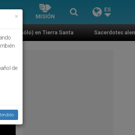
ES
×
MISIÓN
a Santa
Sacerdotes alemanes fieles al Papa con
hando
ambién
pañol de
tendido