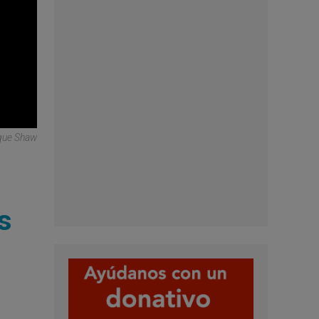
que Shaw
s