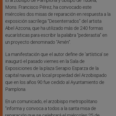
r
El arzobispo de Pamplona y obispo de Tudela,
Mons. Francisco Pérez, ha convocado este
miércoles dos misas de reparación en respuesta a la
exposición sacrílega “Desenterrados” del artista
Abel Azcona, que ha utilizado más de 240 formas
eucarísticas para escribir la palabra “pederastia” en
un proyecto denominado “Amén”.
La manifestación que el autor define de ‘artística’ se
inauguró el pasado viernes en la Sala de
Exposiciones de la plaza Serapio Esparza de la
capital navarra, un local propiedad del Arzobispado
que en los años 90 fue cedido al Ayuntamiento de
Pamplona.
En un comunicado, el arzobispo metropolitano
“informa y convoca a todos a la santa misa de
reparación que se celebrará el miércoles 25 de