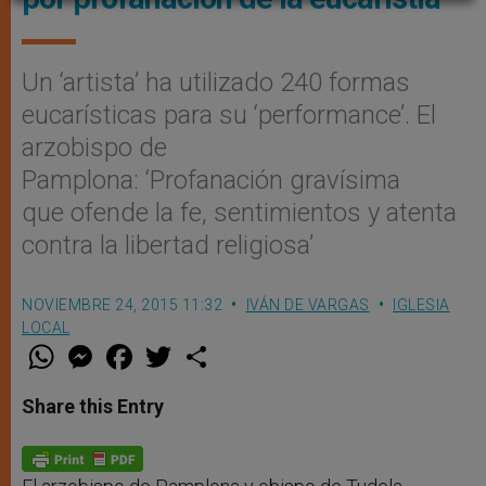
Un ‘artista’ ha utilizado 240 formas
eucarísticas para su ‘performance’. El
arzobispo de
Pamplona: ‘Profanación gravísima
que ofende la fe, sentimientos y atenta
contra la libertad religiosa’
NOVIEMBRE 24, 2015 11:32
IVÁN DE VARGAS
IGLESIA
LOCAL
W
M
F
T
S
h
e
a
w
h
a
s
c
i
a
t
s
e
t
r
Share this Entry
s
e
b
t
e
A
n
o
e
p
g
o
r
p
e
k