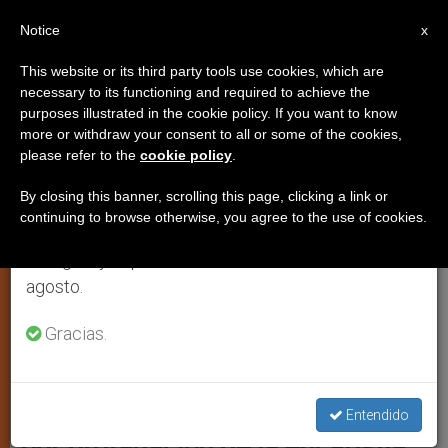
ES
Notice
×
x
Aviso importante
This website or its third party tools use cookies, which are
necessary to its functioning and required to achieve the
Del 27 de julio al 7 de agosto haremos la pausa
IGLESIA LOCAL
purposes illustrated in the cookie policy. If you want to know
anual, aprovechando que en el periodo de verano
more or withdraw your consent to all or some of the cookies,
please refer to the
cookie policy
.
se generan menos informaciones y también el
consumo de las mismas disminuye.
By closing this banner, scrolling this page, clicking a link or
continuing to browse otherwise, you agree to the use of cookies.
Retomamos el trabajo ordinario de las ediciones
en inglés y español de ZENIT el lunes 10 de
agosto.
Gracias.
Wiki Commons
Pamplona: misas de reparación
Entendido
por profanación de la eucaristía