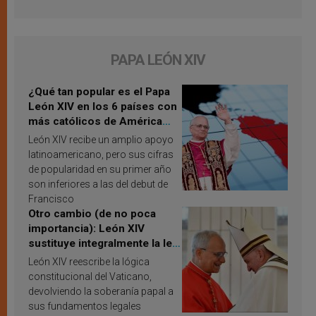
PAPA LEÓN XIV
¿Qué tan popular es el Papa
León XIV en los 6 países con
más católicos de América
Latina en 2026? Publican
León XIV recibe un amplio apoyo
resultados de investigación
latinoamericano, pero sus cifras
de popularidad en su primer año
son inferiores a las del debut de
Francisco
Otro cambio (de no poca
importancia): León XIV
sustituye integralmente la ley
vaticana de Papa Francisco
León XIV reescribe la lógica
constitucional del Vaticano,
devolviendo la soberanía papal a
sus fundamentos legales