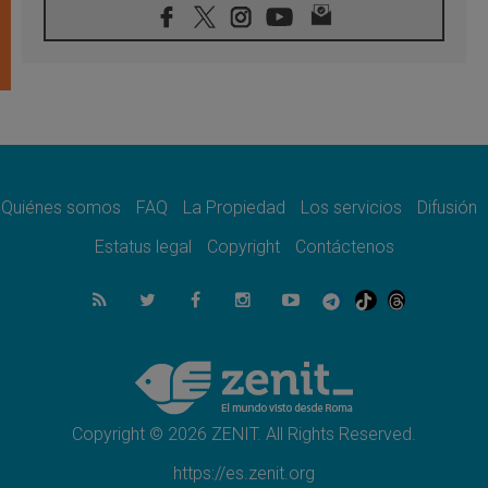
08.08.2026
En Colombia, «la paz no se compra con una
firma»
08.08.2026
En Venezuela celebraron los 416 años del
Santo Cristo de La Grita
08.08.2026
El Papa: en Santa Ágata contemplamos la
victoria del amor sobre la muerte
Quiénes somos
FAQ
La Propiedad
Los servicios
Difusión
08.08.2026
León XIV visitará el Santuario de la Madre
Estatus legal
Copyright
Contáctenos
del Buen Consejo de Genazzano
07.08.2026
Filipinas: el Vicariato Apostólico de Calapán
se convierte en diócesis
07.08.2026
Honduras: Los desplazados invisibles de una
crisis olvidada
Copyright © 2026 ZENIT. All Rights Reserved.
https://es.zenit.org