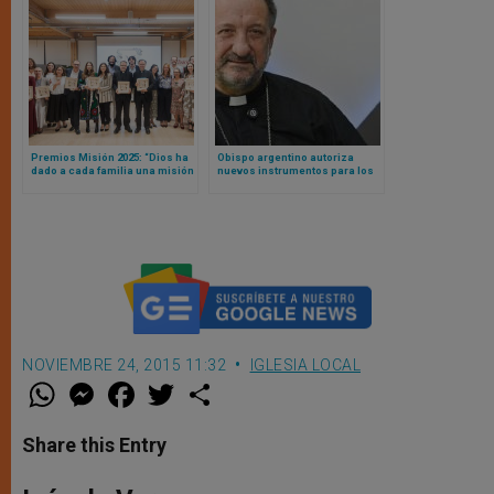
Premios Misión 2025: “Dios ha
Obispo argentino autoriza
dado a cada familia una misión
nuevos instrumentos para los
única e irrepetible”
cantos litúrgicos en territorio
de su diócesis
NOVIEMBRE 24, 2015 11:32
IGLESIA LOCAL
W
M
F
T
S
h
e
a
w
h
a
s
c
i
a
t
s
e
t
r
Share this Entry
s
e
b
t
e
A
n
o
e
p
g
o
r