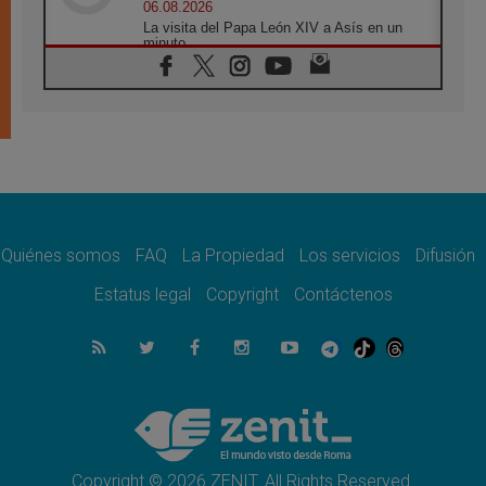
06.08.2026
La visita del Papa León XIV a Asís en un
minuto
06.08.2026
El agradecimiento de los jóvenes al Papa:
«Hoy nos sentimos Iglesia»
06.08.2026
Líbano: Reanudan los coloquios en Roma en
medio de tensiones y ataques en el sur del
país
06.08.2026
Hiroshima y Nagasaki, 81 años después.
Comienzan "Diez Días Oración por la Paz"
Quiénes somos
FAQ
La Propiedad
Los servicios
Difusión
06.08.2026
Estatus legal
Copyright
Contáctenos
Pizzaballa en Asís: los cristianos quieren
paz
06.08.2026
Sturla: La visita de León XIV será una buena
noticia para todo el Uruguay
06.08.2026
León XIV: La revolución del Evangelio
derriba los muros que separan
Copyright © 2026 ZENIT. All Rights Reserved.