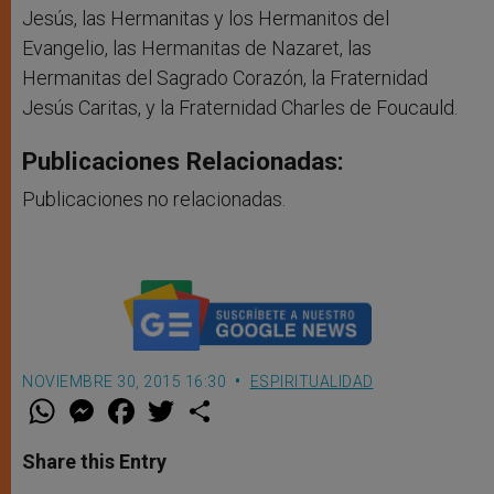
Jesús, las Hermanitas y los Hermanitos del
Evangelio, las Hermanitas de Nazaret, las
Hermanitas del Sagrado Corazón, la Fraternidad
Jesús Caritas, y la Fraternidad Charles de Foucauld.
Publicaciones Relacionadas:
Publicaciones no relacionadas.
NOVIEMBRE 30, 2015 16:30
ESPIRITUALIDAD
W
M
F
T
S
h
e
a
w
h
a
s
c
i
a
t
s
e
t
r
Share this Entry
s
e
b
t
e
A
n
o
e