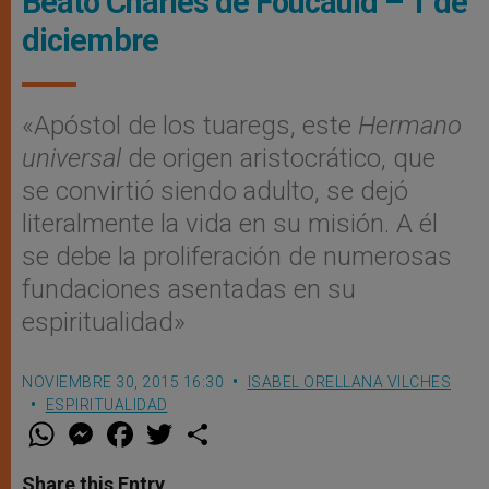
Beato Charles de Foucauld – 1 de
diciembre
«Apóstol de los tuaregs, este
Hermano
universal
de origen aristocrático, que
se convirtió siendo adulto, se dejó
literalmente la vida en su misión. A él
se debe la proliferación de numerosas
fundaciones asentadas en su
espiritualidad»
NOVIEMBRE 30, 2015 16:30
ISABEL ORELLANA VILCHES
ESPIRITUALIDAD
W
M
F
T
S
h
e
a
w
h
a
s
c
i
a
t
s
e
t
r
Share this Entry