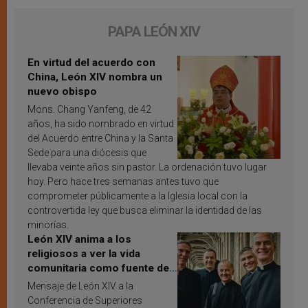
PAPA LEÓN XIV
En virtud del acuerdo con
China, León XIV nombra un
nuevo obispo
Mons. Chang Yanfeng, de 42
años, ha sido nombrado en virtud
del Acuerdo entre China y la Santa
Sede para una diócesis que
llevaba veinte años sin pastor. La ordenación tuvo lugar
hoy. Pero hace tres semanas antes tuvo que
comprometer públicamente a la Iglesia local con la
controvertida ley que busca eliminar la identidad de las
minorías.
León XIV anima a los
religiosos a ver la vida
comunitaria como fuente de
inspiración y santificación
Mensaje de León XIV a la
Conferencia de Superiores