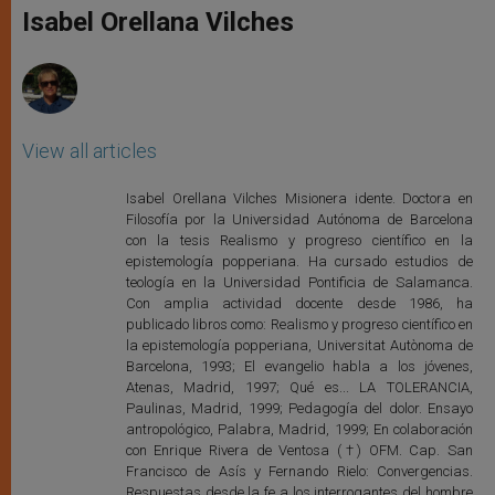
p
g
o
r
Isabel Orellana Vilches
p
e
k
r
View all articles
Isabel Orellana Vilches Misionera idente. Doctora en
Filosofía por la Universidad Autónoma de Barcelona
con la tesis Realismo y progreso científico en la
epistemología popperiana. Ha cursado estudios de
teología en la Universidad Pontificia de Salamanca.
Con amplia actividad docente desde 1986, ha
publicado libros como: Realismo y progreso científico en
la epistemología popperiana, Universitat Autònoma de
Barcelona, 1993; El evangelio habla a los jóvenes,
Atenas, Madrid, 1997; Qué es... LA TOLERANCIA,
Paulinas, Madrid, 1999; Pedagogía del dolor. Ensayo
antropológico, Palabra, Madrid, 1999; En colaboración
con Enrique Rivera de Ventosa (†) OFM. Cap. San
Francisco de Asís y Fernando Rielo: Convergencias.
Respuestas desde la fe a los interrogantes del hombre