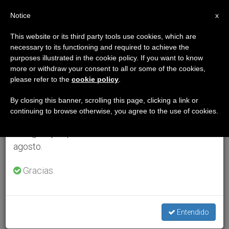
ES
Notice
×
x
Aviso importante
This website or its third party tools use cookies, which are
necessary to its functioning and required to achieve the
Del 27 de julio al 7 de agosto haremos la pausa
purposes illustrated in the cookie policy. If you want to know
anual, aprovechando que en el periodo de verano
more or withdraw your consent to all or some of the cookies,
please refer to the
cookie policy
.
se generan menos informaciones y también el
consumo de las mismas disminuye.
By closing this banner, scrolling this page, clicking a link or
continuing to browse otherwise, you agree to the use of cookies.
Retomamos el trabajo ordinario de las ediciones
en inglés y español de ZENIT el lunes 10 de
agosto.
Gracias.
Entendido