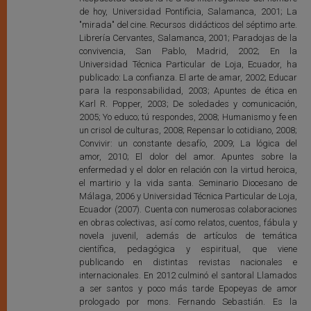
de hoy, Universidad Pontificia, Salamanca, 2001; La
"mirada" del cine. Recursos didácticos del séptimo arte.
Librería Cervantes, Salamanca, 2001; Paradojas de la
convivencia, San Pablo, Madrid, 2002; En la
Universidad Técnica Particular de Loja, Ecuador, ha
publicado: La confianza. El arte de amar, 2002; Educar
para la responsabilidad, 2003; Apuntes de ética en
Karl R. Popper, 2003; De soledades y comunicación,
2005; Yo educo; tú respondes, 2008; Humanismo y fe en
un crisol de culturas, 2008; Repensar lo cotidiano, 2008;
Convivir: un constante desafío, 2009; La lógica del
amor, 2010; El dolor del amor. Apuntes sobre la
enfermedad y el dolor en relación con la virtud heroica,
el martirio y la vida santa. Seminario Diocesano de
Málaga, 2006 y Universidad Técnica Particular de Loja,
Ecuador (2007). Cuenta con numerosas colaboraciones
en obras colectivas, así como relatos, cuentos, fábula y
novela juvenil, además de artículos de temática
científica, pedagógica y espiritual, que viene
publicando en distintas revistas nacionales e
internacionales. En 2012 culminó el santoral Llamados
a ser santos y poco más tarde Epopeyas de amor
prologado por mons. Fernando Sebastián. Es la