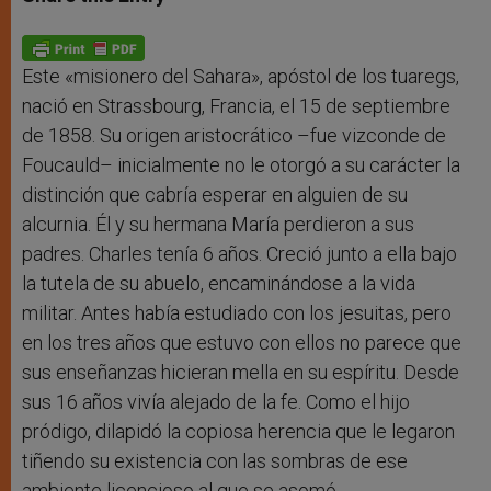
s
e
b
t
e
A
n
o
e
p
g
o
r
p
e
k
r
Este «misionero del Sahara», apóstol de los tuaregs,
nació en Strassbourg, Francia, el 15 de septiembre
de 1858. Su origen aristocrático –fue vizconde de
Foucauld– inicialmente no le otorgó a su carácter la
distinción que cabría esperar en alguien de su
alcurnia. Él y su hermana María perdieron a sus
padres. Charles tenía 6 años. Creció junto a ella bajo
la tutela de su abuelo, encaminándose a la vida
militar. Antes había estudiado con los jesuitas, pero
en los tres años que estuvo con ellos no parece que
sus enseñanzas hicieran mella en su espíritu. Desde
sus 16 años vivía alejado de la fe. Como el hijo
pródigo, dilapidó la copiosa herencia que le legaron
tiñendo su existencia con las sombras de ese
ambiente licencioso al que se asomó.