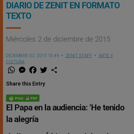
DIARIO DE ZENIT EN FORMATO
TEXTO
Miércoles 2 de diciembre de 2015
DICIEMBRE 02, 2015 15:49
ZENIT STAFF
ARTE Y
CULTURA
W
M
F
T
S
h
e
a
w
h
a
s
c
i
a
t
s
e
t
r
Share this Entry
s
e
b
t
e
A
n
o
e
p
g
o
r
p
e
k
r
El Papa en la audiencia: ‘He tenido
la alegría