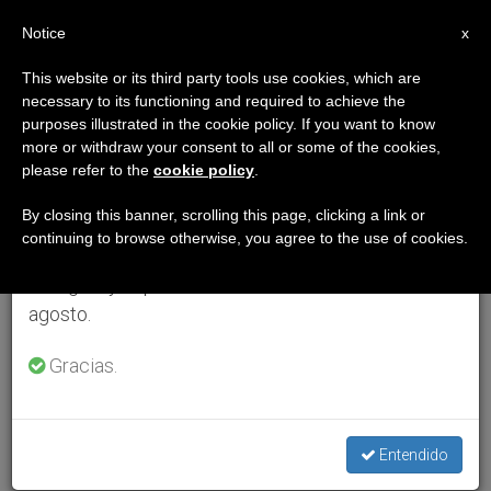
ES
Notice
×
x
Aviso importante
This website or its third party tools use cookies, which are
necessary to its functioning and required to achieve the
Del 27 de julio al 7 de agosto haremos la pausa
purposes illustrated in the cookie policy. If you want to know
anual, aprovechando que en el periodo de verano
more or withdraw your consent to all or some of the cookies,
please refer to the
cookie policy
.
se generan menos informaciones y también el
consumo de las mismas disminuye.
By closing this banner, scrolling this page, clicking a link or
continuing to browse otherwise, you agree to the use of cookies.
Retomamos el trabajo ordinario de las ediciones
en inglés y español de ZENIT el lunes 10 de
agosto.
Gracias.
Entendido