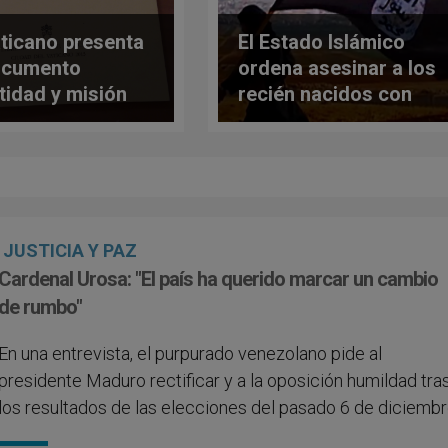
aticano presenta
El Estado Islámico
ocumento
ordena asesinar a los
ntidad y misión
recién nacidos con
religioso
discapacidad
ano en la Iglesia'
JUSTICIA Y PAZ
Cardenal Urosa: "El país ha querido marcar un cambio
de rumbo"
En una entrevista, el purpurado venezolano pide al
presidente Maduro rectificar y a la oposición humildad tra
los resultados de las elecciones del pasado 6 de diciemb