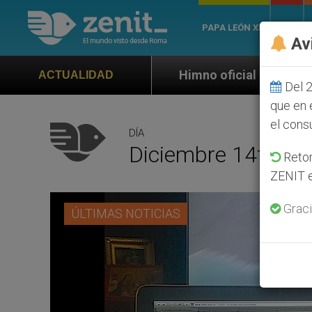
PAPA LEÓN XIV
ROMA
Av
imno oficial de la Jornada Mundial de la Juventud Seú
ACTUALIDAD
Del 2
que en 
el cons
DÍA
Diciembre 14th, 2
Retom
ZENIT e
Graci
ÚLTIMAS NOTICIAS