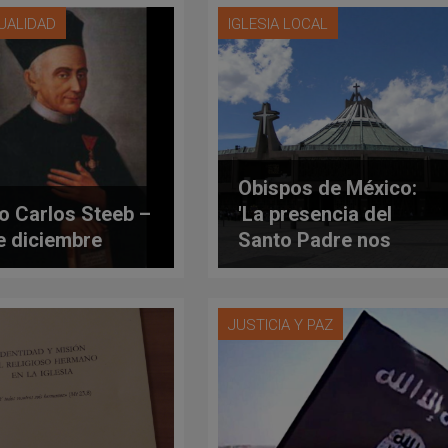
TUALIDAD
IGLESIA LOCAL
Obispos de México:
o Carlos Steeb –
'La presencia del
e diciembre
Santo Padre nos
confirmará en la fe,
la esperanza y la
caridad'
JUSTICIA Y PAZ