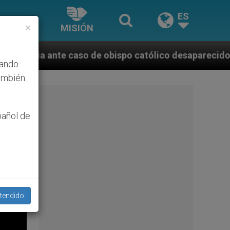
ES
×
MISIÓN
atólico desaparecido por la dictadura nicaragüense
hando
ambién
pañol de
tendido