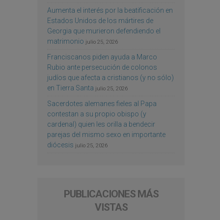
Aumenta el interés por la beatificación en
Estados Unidos de los mártires de
Georgia que murieron defendiendo el
matrimonio
julio 25, 2026
Franciscanos piden ayuda a Marco
Rubio ante persecución de colonos
judíos que afecta a cristianos (y no sólo)
en Tierra Santa
julio 25, 2026
Sacerdotes alemanes fieles al Papa
contestan a su propio obispo (y
cardenal) quien les orilla a bendecir
parejas del mismo sexo en importante
diócesis
julio 25, 2026
PUBLICACIONES MÁS
VISTAS