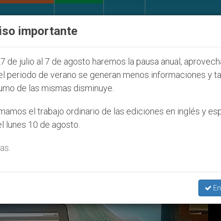
IGLESIA Y MUNDO
DOCUMENTOS
DONATIVOS
iso importante
l 2027
ONU se pronuncia ante caso de obispo c
7 de julio al 7 de agosto haremos la pausa anual, aprovec
el periodo de verano se generan menos informaciones y t
umo de las mismas disminuye.
015
amos el trabajo ordinario de las ediciones en inglés y es
l lunes 10 de agosto.
as.
En