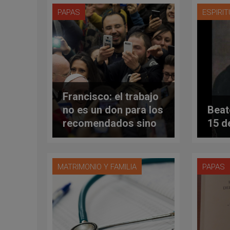
PAPAS
ESPIRI
Francisco: el trabajo
no es un don para los
Beat
recomendados sino
15 d
un derecho para
todos
MATRIMONIO Y FAMILIA
PAPAS