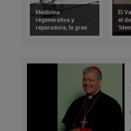
Medicina
El V
regenerativa y
el d
reparadora, la gran
'Ide
esperanza
del 
terapéutica del siglo
herm
XXI