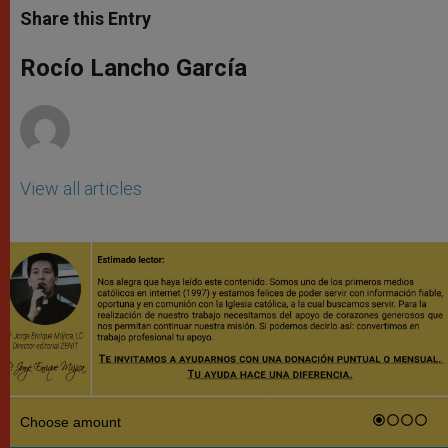
t
s
e
t
r
Share this Entry
s
e
b
t
e
A
n
o
e
p
g
o
r
Rocío Lancho García
p
e
k
r
View all articles