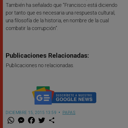
También ha señalado que “Francisco está diciendo
por tanto que es necesaria una respuesta cultural,
una filosofía de la historia, en nombre de la cual
combatir la corrupción”.
Publicaciones Relacionadas:
Publicaciones no relacionadas.
DICIEMBRE 15, 2015 13:59
PAPAS
W
M
F
T
S
h
e
a
w
h
a
s
c
i
a