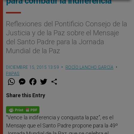
para combatir la indiferencia'
Reflexiones del Pontificio Consejo de la
Justicia y de la Paz sobre el Mensaje
del Santo Padre para la Jornada
Mundial de la Paz
DICIEMBRE 15, 2015 13:59
ROCÍO LANCHO GARCÍA
PAPAS
W
M
F
T
S
h
e
a
w
h
a
s
c
i
a
t
s
e
t
r
Share this Entry
s
e
b
t
e
A
n
o
e
p
g
o
r
p
e
k
r
“Vence la indiferencia y conquista la paz”, es el
Mensaje que el Santo Padre propone para la 49º
Jornada Mundial de la Paz, que se celebra el