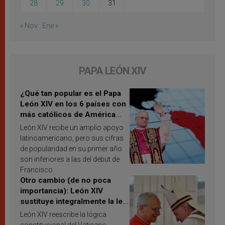
28
29
30
31
« Nov
Ene »
PAPA LEÓN XIV
¿Qué tan popular es el Papa
León XIV en los 6 países con
más católicos de América
Latina en 2026? Publican
León XIV recibe un amplio apoyo
resultados de investigación
latinoamericano, pero sus cifras
de popularidad en su primer año
son inferiores a las del debut de
Francisco
Otro cambio (de no poca
importancia): León XIV
sustituye integralmente la ley
vaticana de Papa Francisco
León XIV reescribe la lógica
constitucional del Vaticano,