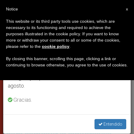
ES
Notice
×
x
Aviso importante
This website or its third party tools use cookies, which are
necessary to its functioning and required to achieve the
Del 27 de julio al 7 de agosto haremos la pausa
PAPAS
purposes illustrated in the cookie policy. If you want to know
anual, aprovechando que en el periodo de verano
more or withdraw your consent to all or some of the cookies,
please refer to the
cookie policy
.
se generan menos informaciones y también el
consumo de las mismas disminuye.
By closing this banner, scrolling this page, clicking a link or
continuing to browse otherwise, you agree to the use of cookies.
Retomamos el trabajo ordinario de las ediciones
en inglés y español de ZENIT el lunes 10 de
agosto.
Gracias.
ZENIT
'Francisco está dando las claves
Entendido