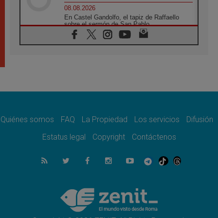
08.08.2026
En Castel Gandolfo, el tapiz de Raffaello
sobre el sermón de San Pablo
08.08.2026
En Colombia, «la paz no se compra con una
firma»
08.08.2026
En Venezuela celebraron los 416 años del
Santo Cristo de La Grita
08.08.2026
El Papa: en Santa Ágata contemplamos la
victoria del amor sobre la muerte
Quiénes somos
FAQ
La Propiedad
Los servicios
Difusión
08.08.2026
León XIV visitará el Santuario de la Madre
Estatus legal
Copyright
Contáctenos
del Buen Consejo de Genazzano
07.08.2026
Filipinas: el Vicariato Apostólico de Calapán
se convierte en diócesis
07.08.2026
Honduras: Los desplazados invisibles de una
crisis olvidada