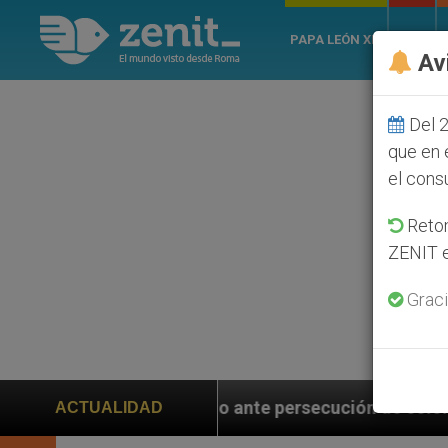
PAPA LEÓN XIV
ROMA
Av
Del 2
que en 
el cons
Retom
ZENIT e
Graci
ante persecución de colonos judíos que afecta a crist
ACTUALIDAD