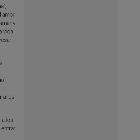
a”,
l amor
“amar y
a vida
vesar
s
s
no
 a los
 a los
 entrar