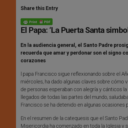
a
s
c
i
a
t
s
e
t
r
Share this Entry
s
e
b
t
e
A
n
o
e
p
g
o
r
p
e
k
El Papa: ‘La Puerta Santa simbol
r
En la audiencia general, el Santo Padre prosi
recuerda que amar y perdonar son el signo co
corazones
l papa Francisco sigue reflexionando sobre el Año
miércoles, ha dado algunas claves sobre cómo viv
de personas esperaban con alegría y cánticos la 
llegados de todas las partes del mundo, saludab
Francisco se ha detenido en algunas ocasiones p
En el resumen de la catequesis que el Santo Padr
Misericordia ha comenzado en toda la Iglesia y s