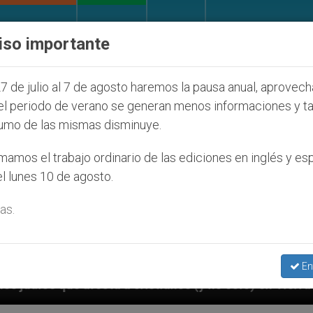
IGLESIA Y MUNDO
DOCUMENTOS
DONATIVOS
iso importante
7 de julio al 7 de agosto haremos la pausa anual, aprovec
el periodo de verano se generan menos informaciones y t
umo de las mismas disminuye.
amos el trabajo ordinario de las ediciones en inglés y es
l lunes 10 de agosto.
as.
En
ianos (y no sólo) en Tierra Santa
Sacerdotes a