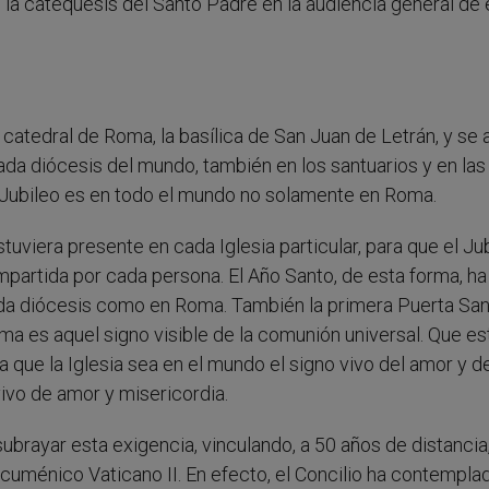
 la catequesis del Santo Padre en la audiencia general de 
catedral de Roma, la basílica de San Juan de Letrán, y se 
ada diócesis del mundo, también en los santuarios y en las
El Jubileo es en todo el mundo no solamente en Roma.
uviera presente en cada Iglesia particular, para que el Ju
partida por cada persona. El Año Santo, de esta forma, ha
ada diócesis como en Roma. También la primera Puerta San
oma
es aquel signo visible de la comunión universal. Que es
 que la Iglesia sea en el mundo el signo vivo del amor y de
vivo de amor y misericordia.
brayar esta exigencia, vinculando, a 50 años de distancia,
 Ecuménico Vaticano II. En efecto, el Concilio ha contempla