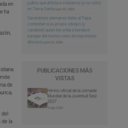
judíos que afecta a cristianos (y no sólo)
lada en
en Tierra Santa
julio 25, 2026
se ha
Sacerdotes alemanes fieles al Papa
contestan a su propio obispo (y
cardenal) quien les orilla a bendecir
azón,
parejas del mismo sexo en importante
diócesis
julio 25, 2026
idiana.
PUBLICACIONES MÁS
rmite
VISTAS
ama de
Himno oficial de la Jornada
nunca,
Mundial de la Juventud Seúl
2027
3 Ago 2026
 del
 de la