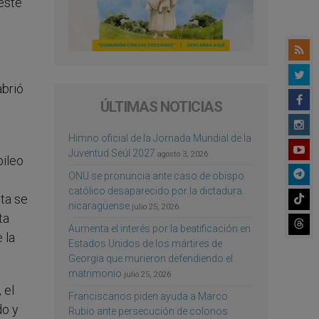
este
abrió
ÚLTIMAS NOTICIAS
Himno oficial de la Jornada Mundial de la
Juventud Seúl 2027
agosto 3, 2026
bileo
ONU se pronuncia ante caso de obispo
católico desaparecido por la dictadura
ta se
nicaragüense
julio 25, 2026
ta
Aumenta el interés por la beatificación en
 la
Estados Unidos de los mártires de
Georgia que murieron defendiendo el
matrimonio
julio 25, 2026
 el
Franciscanos piden ayuda a Marco
do y
Rubio ante persecución de colonos