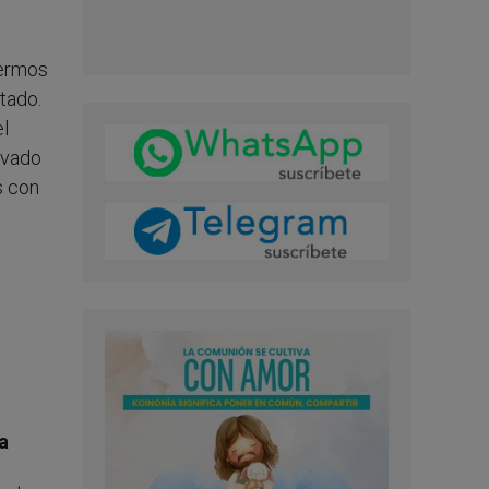
fermos
tado.
el
evado
s con
a