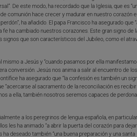
al”. De este modo, ha recordado que la Iglesia, que es “un
o de comunión hace crecer y madurar en nuestro corazón e
l perdón”, ha añadido. El papa Francisco ha asegurado que 
la fe ha cambiado nuestros corazones. Este gran signo de l
 signos que son característicos del Jubileo, como el atra
al mismo a Jesús y “cuando pasamos por ella manifestamo
era conversión. Jesús nos anima a salir al encuentro de lo
 Pontífice ha asegurado que “la confesión es también un sig
e “acercarse al sacramento de la reconciliación es recibir
rimos a ella, también nosotros seremos capaces de perdonar
almente a los peregrinos de lengua española, en particular
os les ha animado “a abrir la puerta del corazón para dejar
les ha deseado también “una buena preparación y una santa