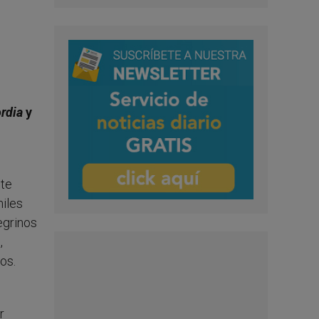
rdia
y
ste
miles
egrinos
,
os.
r