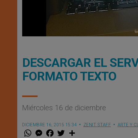
DESCARGAR EL SERVI
FORMATO TEXTO
Miércoles 16 de diciembre
DICIEMBRE 16, 2015 15:34
ZENIT STAFF
ARTE Y C
W
M
F
T
S
h
e
a
w
h