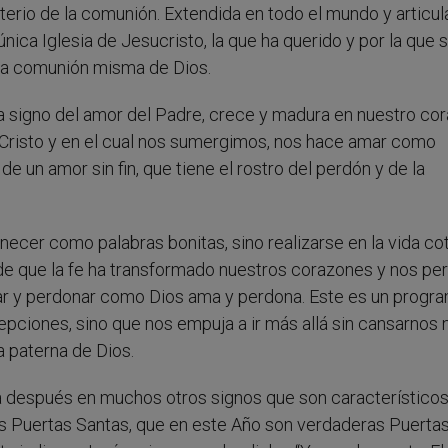
isterio de la comunión. Extendida en todo el mundo y articu
única Iglesia de
Jesucristo, la que ha querido y por la que 
e la comunión misma de Dios.
ia signo del amor del Padre, crece y madura en nuestro cor
Cristo y en el cual nos sumergimos, nos hace amar como
 un amor sin fin, que tiene el rostro del perdón y de la
ecer como palabras bonitas, sino realizarse en la vida cot
 de que la fe ha transformado nuestros corazones y nos pe
ar y perdonar como Dios ama y perdona. Este es un progr
pciones, sino que nos empuja a ir más allá sin cansarnos 
a paterna de Dios.
ma después en muchos otros signos que son característicos
as Puertas Santas, que en este Año son verdaderas Puertas