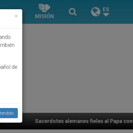
ES
×
MISIÓN
hando
ambién
pañol de
tendido
lemanes fieles al Papa contestan a su propio obispo (y