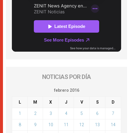
NOTICIAS POR DÍA
febrero 2016
L
M
X
J
V
S
D
1
2
3
4
5
6
7
8
9
10
11
12
13
14