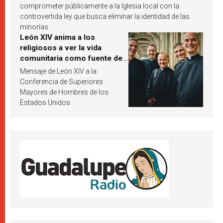
comprometer públicamente a la Iglesia local con la
controvertida ley que busca eliminar la identidad de las
minorías.
León XIV anima a los
religiosos a ver la vida
comunitaria como fuente de
inspiración y santificación
Mensaje de León XIV a la
Conferencia de Superiores
Mayores de Hombres de los
Estados Unidos