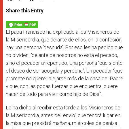
a
s
c
i
a
t
s
e
t
r
Share this Entry
s
e
b
t
e
A
n
o
e
p
g
o
r
p
e
k
r
El papa Francisco ha explicado a los Misioneros de
la Misericordia, que delante de ellos, en la confesión,
hay una persona ‘desnuda’. Por eso les ha pedido que
no olviden: “delante de nosotros no está el pecado,
sino el pecador arrepentido. Una persona “que siente
el deseo de ser acogida y perdona”. Un pecador “que
promete no querer alejarse más de la casa del Padre
y que, con las pocas fuerzas que encuentra, quiere
hacer de todo para vivir como hijo de Dios”.
Lo ha dicho al recibir esta tarde a los Misioneros de
la Misericordia, antes del ‘envío’, que tendrá lugar en
la misa que presidirá mañana, miércoles de ceniza.