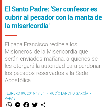
El Santo Padre: 'Ser confesor es
cubrir al pecador con la manta de
la misericordia'
El papa Francisco recibe a los
Misioneros de la Misericordia que
serán enviados mañana, a quienes se
les otorgará la autoridad para perdonar
los pecados reservados a la Sede
Apostólica
FEBRERO 09, 2016 17:51
ROCÍO LANCHO GARCÍA
PAPAS
W
M
F
T
S
h
e
a
w
h