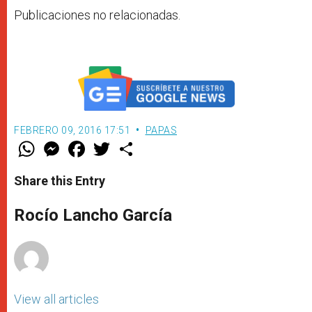
Publicaciones no relacionadas.
FEBRERO 09, 2016 17:51
PAPAS
W
M
F
T
S
h
e
a
w
h
a
s
c
i
a
t
s
e
t
r
Share this Entry
s
e
b
t
e
A
n
o
e
p
g
o
r
Rocío Lancho García
p
e
k
r
View all articles