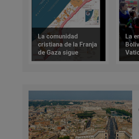
La comunidad
La e
cristiana de la Franja
Boliv
de Gaza sigue
Vati
disminuyendo
entr
refu