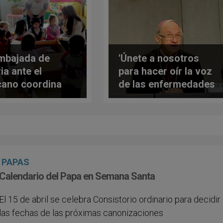
mbajada de
'Únete a nosotros
ia ante el
para hacer oír la voz
cano coordina
de las enfermedades
ega de ayuda a
raras'
giados
PAPAS
Calendario del Papa en Semana Santa
El 15 de abril se celebra Consistorio ordinario para decidir
las fechas de las próximas canonizaciones