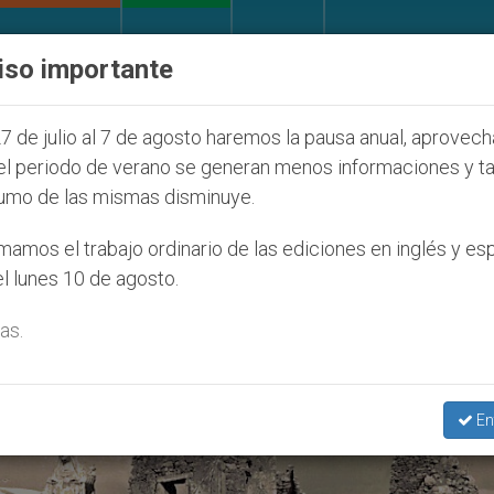
IGLESIA Y MUNDO
DOCUMENTOS
DONATIVOS
iso importante
Seúl 2027
ONU se pronuncia ante caso de obisp
7 de julio al 7 de agosto haremos la pausa anual, aprovec
el periodo de verano se generan menos informaciones y t
umo de las mismas disminuye.
6
amos el trabajo ordinario de las ediciones en inglés y es
l lunes 10 de agosto.
as.
En