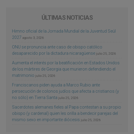
ÚLTIMAS NOTICIAS
Himno oficial de la Jornada Mundial de la Juventud Seúl
2027
agosto 3, 2026
ONU se pronuncia ante caso de obispo católico
desaparecido por la dictadura nicaragüense
julio 25, 2026
Aumenta el interés por la beatificación en Estados Unidos
de los mártires de Georgia que murieron defendiendo el
matrimonio
julio 25, 2026
Franciscanos piden ayuda a Marco Rubio ante
persecución de colonos judíos que afecta a cristianos (y
no sólo) en Tierra Santa
julio 25, 2026
Sacerdotes alemanes fieles al Papa contestan a su propio
obispo (y cardenal) quien les orilla a bendecir parejas del
mismo sexo en importante diócesis
julio 25, 2026