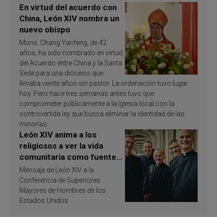
En virtud del acuerdo con
China, León XIV nombra un
nuevo obispo
Mons. Chang Yanfeng, de 42
años, ha sido nombrado en virtud
del Acuerdo entre China y la Santa
Sede para una diócesis que
llevaba veinte años sin pastor. La ordenación tuvo lugar
hoy. Pero hace tres semanas antes tuvo que
comprometer públicamente a la Iglesia local con la
controvertida ley que busca eliminar la identidad de las
minorías.
León XIV anima a los
religiosos a ver la vida
comunitaria como fuente
de inspiración y
Mensaje de León XIV a la
santificación
Conferencia de Superiores
Mayores de Hombres de los
Estados Unidos