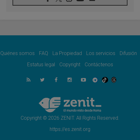
León XIV visitará el Santuario de la Madre
del Buen Consejo de Genazzano
07.08.2026
Filipinas: el Vicariato Apostólico de Calapán
se convierte en diócesis
07.08.2026
Honduras: Los desplazados invisibles de una
crisis olvidada
Quiénes somos
FAQ
La Propiedad
Los servicios
Difusión
07.08.2026
Bokalic: "En Argentina el Papa León señalará
Estatus legal
Copyright
Contáctenos
el compromiso del cristiano"
07.08.2026
La matanza de niños en Gaza no cesa: 300
muertos en 300 días
07.08.2026
Tagle: La guerra desfigura el mundo, solo la
revelación de Dios lo transfigura
Copyright © 2026 ZENIT. All Rights Reserved.
https://es.zenit.org