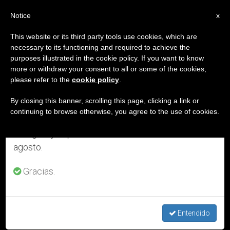
ES
Notice
×
x
Aviso importante
This website or its third party tools use cookies, which are
necessary to its functioning and required to achieve the
Del 27 de julio al 7 de agosto haremos la pausa
DÍA
purposes illustrated in the cookie policy. If you want to know
anual, aprovechando que en el periodo de verano
Febrero 6th, 2016
more or withdraw your consent to all or some of the cookies,
please refer to the
cookie policy
.
se generan menos informaciones y también el
consumo de las mismas disminuye.
By closing this banner, scrolling this page, clicking a link or
continuing to browse otherwise, you agree to the use of cookies.
ÚLTIMAS NOTICIAS
Retomamos el trabajo ordinario de las ediciones
en inglés y español de ZENIT el lunes 10 de
agosto.
Gracias.
Descargar el servicio diario de ZENIT en formato solo texto
Entendido
FEB 06, 2016 18:21
ZENIT STAFF