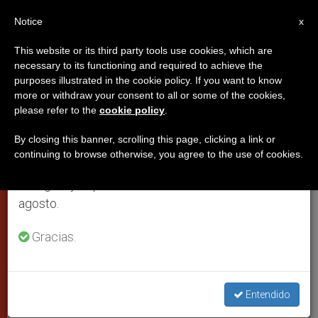
ES
Notice
×
x
Aviso importante
This website or its third party tools use cookies, which are
necessary to its functioning and required to achieve the
Del 27 de julio al 7 de agosto haremos la pausa
PAPAS
purposes illustrated in the cookie policy. If you want to know
anual, aprovechando que en el periodo de verano
more or withdraw your consent to all or some of the cookies,
please refer to the
cookie policy
.
se generan menos informaciones y también el
consumo de las mismas disminuye.
By closing this banner, scrolling this page, clicking a link or
continuing to browse otherwise, you agree to the use of cookies.
Retomamos el trabajo ordinario de las ediciones
en inglés y español de ZENIT el lunes 10 de
agosto.
Gracias.
El Santo Padre Durante Su Homilía En El Altar De La Confesión (Foto
Entendido
ZENIT - SC)