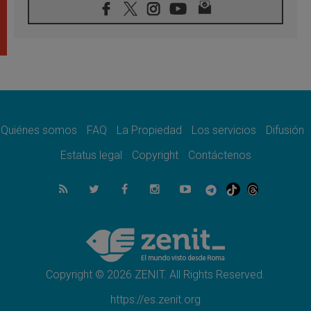
07.08.2026
Tagle: La guerra desfigura el mundo, solo la
revelación de Dios lo transfigura
07.08.2026
Presentada la Trienal de Arte de las
Universidades Católicas: «Exercises in
Empathy»
07.08.2026
Fortunatus Nwachukwu: la comunicación
como misión al servicio del Evangelio
Quiénes somos
FAQ
La Propiedad
Los servicios
Difusión
07.08.2026
Estatus legal
Copyright
Contáctenos
SIGNIS 2026, dar voz a las religiosas en el
espacio público
07.08.2026
Lanzan un proyecto de empoderamiento
digital para mujeres líderes en África
07.08.2026
Programa oficial del Viaje Apostólico del
Papa León XIV a Francia
Copyright © 2026 ZENIT. All Rights Reserved.
https://es.zenit.org