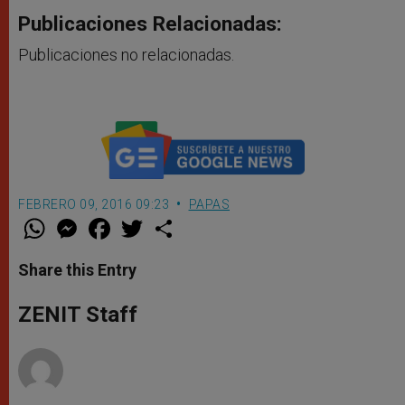
Publicaciones Relacionadas:
Publicaciones no relacionadas.
FEBRERO 09, 2016 09:23
PAPAS
W
M
F
T
S
h
e
a
w
h
a
s
c
i
a
t
s
e
t
r
Share this Entry
s
e
b
t
e
A
n
o
e
p
g
o
r
ZENIT Staff
p
e
k
r