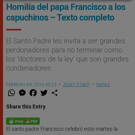
Homilía del papa Francisco a los
capuchinos – Texto completo
El Santo Padre les invita a ser grandes
perdonadores para no terminar como
los ‘doctores de la ley’ que son grandes
condenadores
FEBRERO 09, 2016 09:23
ZENIT STAFF
PAPAS
W
M
F
T
S
h
e
a
w
h
a
s
c
i
a
t
s
e
t
r
Share this Entry
s
e
b
t
e
A
n
o
e
p
g
o
r
p
e
k
r
El santo padre Francisco celebró este martes la