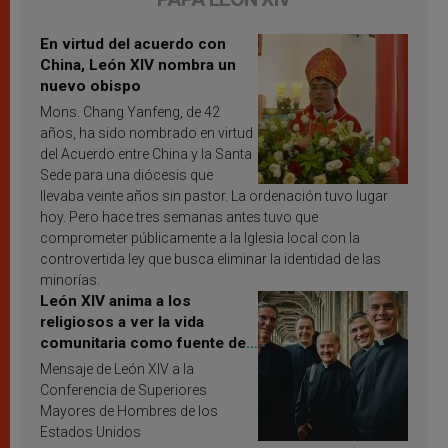
En virtud del acuerdo con
China, León XIV nombra un
nuevo obispo
Mons. Chang Yanfeng, de 42
años, ha sido nombrado en virtud
del Acuerdo entre China y la Santa
Sede para una diócesis que
llevaba veinte años sin pastor. La ordenación tuvo lugar
hoy. Pero hace tres semanas antes tuvo que
comprometer públicamente a la Iglesia local con la
controvertida ley que busca eliminar la identidad de las
minorías.
León XIV anima a los
religiosos a ver la vida
comunitaria como fuente de
inspiración y santificación
Mensaje de León XIV a la
Conferencia de Superiores
Mayores de Hombres de los
Estados Unidos