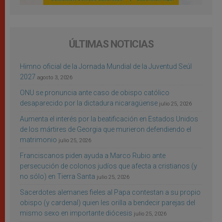
ÚLTIMAS NOTICIAS
Himno oficial de la Jornada Mundial de la Juventud Seúl
2027
agosto 3, 2026
ONU se pronuncia ante caso de obispo católico
desaparecido por la dictadura nicaragüense
julio 25, 2026
Aumenta el interés por la beatificación en Estados Unidos
de los mártires de Georgia que murieron defendiendo el
matrimonio
julio 25, 2026
Franciscanos piden ayuda a Marco Rubio ante
persecución de colonos judíos que afecta a cristianos (y
no sólo) en Tierra Santa
julio 25, 2026
Sacerdotes alemanes fieles al Papa contestan a su propio
obispo (y cardenal) quien les orilla a bendecir parejas del
mismo sexo en importante diócesis
julio 25, 2026