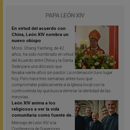
PAPA LEÓN XIV
En virtud del acuerdo con
China, León XIV nombra un
nuevo obispo
Mons. Chang Yanfeng, de 42
años, ha sido nombrado en virtud
del Acuerdo entre China y la Santa
Sede para una diócesis que
llevaba veinte años sin pastor. La ordenación tuvo lugar
hoy. Pero hace tres semanas antes tuvo que
comprometer públicamente a la Iglesia local con la
controvertida ley que busca eliminar la identidad de las
minorías.
León XIV anima a los
religiosos a ver la vida
comunitaria como fuente de
inspiración y santificación
Mensaje de León XIV a la
Conferencia de Superiores