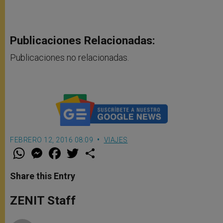
Publicaciones Relacionadas:
Publicaciones no relacionadas.
FEBRERO 12, 2016 08:09
VIAJES
W
M
F
T
S
h
e
a
w
h
a
s
c
i
a
t
s
e
t
r
Share this Entry
s
e
b
t
e
A
n
o
e
p
g
o
r
ZENIT Staff
p
e
k
r