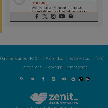
07.08.2026
Presentada la Trienal de Arte de las
Universidades Católicas: «Exercises in
Empathy»
07.08.2026
Fortunatus Nwachukwu: la comunicación
como misión al servicio del Evangelio
07.08.2026
SIGNIS 2026, dar voz a las religiosas en el
espacio público
07.08.2026
Lanzan un proyecto de empoderamiento
digital para mujeres líderes en África
Quiénes somos
FAQ
La Propiedad
Los servicios
Difusión
07.08.2026
Estatus legal
Copyright
Contáctenos
Programa oficial del Viaje Apostólico del
Papa León XIV a Francia
07.08.2026
Obispos de Ecuador: El bien de las familias
no admite premuras legislativas
06.08.2026
Cardenal Parolin: La paz comienza con la
empatía al dolor del otro