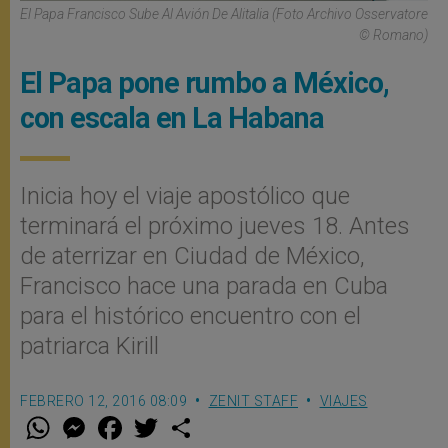
El Papa Francisco Sube Al Avión De Alitalia (Foto Archivo Osservatore
© Romano)
El Papa pone rumbo a México,
con escala en La Habana
Inicia hoy el viaje apostólico que
terminará el próximo jueves 18. Antes
de aterrizar en Ciudad de México,
Francisco hace una parada en Cuba
para el histórico encuentro con el
patriarca Kirill
FEBRERO 12, 2016 08:09
ZENIT STAFF
VIAJES
W
M
F
T
S
h
e
a
w
h