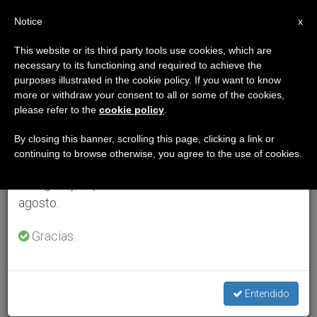
ES
Notice
×
x
Aviso importante
This website or its third party tools use cookies, which are
necessary to its functioning and required to achieve the
Del 27 de julio al 7 de agosto haremos la pausa
purposes illustrated in the cookie policy. If you want to know
anual, aprovechando que en el periodo de verano
more or withdraw your consent to all or some of the cookies,
please refer to the
cookie policy
.
se generan menos informaciones y también el
consumo de las mismas disminuye.
By closing this banner, scrolling this page, clicking a link or
continuing to browse otherwise, you agree to the use of cookies.
Retomamos el trabajo ordinario de las ediciones
en inglés y español de ZENIT el lunes 10 de
agosto.
Gracias.
Entendido