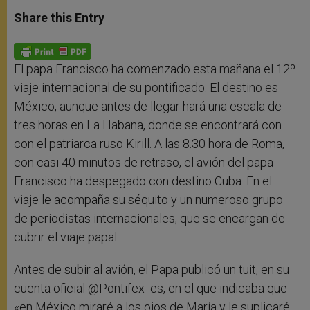
a
s
c
i
a
t
s
e
t
r
Share this Entry
s
e
b
t
e
A
n
o
e
p
g
o
r
p
e
k
r
El papa Francisco ha comenzado esta mañana el 12º
viaje internacional de su pontificado. El destino es
México, aunque antes de llegar hará una escala de
tres horas en La Habana, donde se encontrará con
con el patriarca ruso Kirill. A las 8.30 hora de Roma,
con casi 40 minutos de retraso, el avión del papa
Francisco ha despegado con destino Cuba. En el
viaje le acompaña su séquito y un numeroso grupo
de periodistas internacionales, que se encargan de
cubrir el viaje papal.
Antes de subir al avión, el Papa publicó un tuit, en su
cuenta oficial @Pontifex_es, en el que indicaba que
«e
n México miraré a los ojos de María y le suplicaré