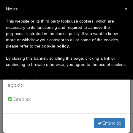
ES
Notice
×
x
Aviso importante
This website or its third party tools use cookies, which are
necessary to its functioning and required to achieve the
Del 27 de julio al 7 de agosto haremos la pausa
purposes illustrated in the cookie policy. If you want to know
anual, aprovechando que en el periodo de verano
more or withdraw your consent to all or some of the cookies,
please refer to the
cookie policy
.
se generan menos informaciones y también el
consumo de las mismas disminuye.
By closing this banner, scrolling this page, clicking a link or
continuing to browse otherwise, you agree to the use of cookies.
Retomamos el trabajo ordinario de las ediciones
en inglés y español de ZENIT el lunes 10 de
agosto.
Gracias.
Entendido