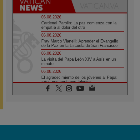
06.08.2026
Cardenal Parolin: La paz comienza con la
empatía al dolor del otro
06.08.2026
Fray Marco Vianelli: Aprender el Evangelio
de la Paz en la Escuela de San Francisco
06.08.2026
La visita del Papa León XIV a Asís en un
minuto
06.08.2026
El agradecimiento de los jóvenes al Papa:
«Hoy nos sentimos Iglesia»
06.08.2026
Líbano: Reanudan los coloquios en Roma en
medio de tensiones y ataques en el sur del
país
06.08.2026
Hiroshima y Nagasaki, 81 años después.
Comienzan "Diez Días Oración por la Paz"
06.08.2026
Pizzaballa en Asís: los cristianos quieren