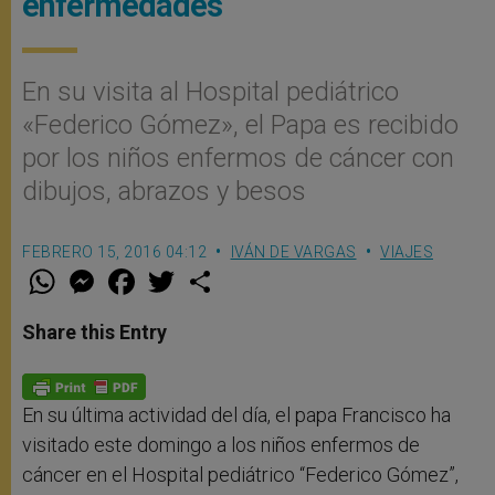
enfermedades
En su visita al Hospital pediátrico
«Federico Gómez», el Papa es recibido
por los niños enfermos de cáncer con
dibujos, abrazos y besos
FEBRERO 15, 2016 04:12
IVÁN DE VARGAS
VIAJES
W
M
F
T
S
h
e
a
w
h
a
s
c
i
a
t
s
e
t
r
Share this Entry
s
e
b
t
e
A
n
o
e
p
g
o
r
p
e
k
r
En su última actividad del día, el papa Francisco ha
visitado este domingo a los niños enfermos de
cáncer en el Hospital pediátrico “Federico Gómez”,