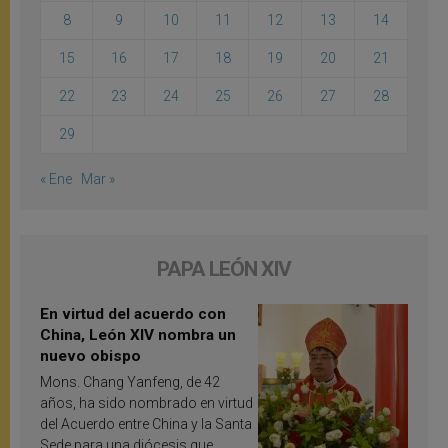
8
9
10
11
12
13
14
15
16
17
18
19
20
21
22
23
24
25
26
27
28
29
« Ene
Mar »
PAPA LEÓN XIV
En virtud del acuerdo con
China, León XIV nombra un
nuevo obispo
Mons. Chang Yanfeng, de 42
años, ha sido nombrado en virtud
del Acuerdo entre China y la Santa
Sede para una diócesis que