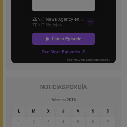
NOTICIAS POR DÍA
febrero 2016
L
M
X
J
V
S
D
1
2
3
4
5
6
7