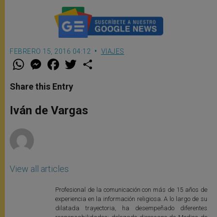
FEBRERO 15, 2016 04:12
VIAJES
W
M
F
T
S
h
e
a
w
h
a
s
c
i
a
t
s
e
t
r
Share this Entry
s
e
b
t
e
A
n
o
e
p
g
o
r
Iván de Vargas
p
e
k
r
View all articles
Profesional de la comunicación con más de 15 años de
experiencia en la información religiosa. A lo largo de su
dilatada trayectoria, ha desempeñado diferentes