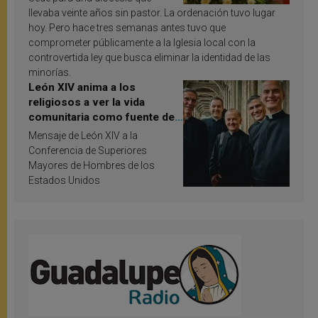
llevaba veinte años sin pastor. La ordenación tuvo lugar
hoy. Pero hace tres semanas antes tuvo que
comprometer públicamente a la Iglesia local con la
controvertida ley que busca eliminar la identidad de las
minorías.
León XIV anima a los
religiosos a ver la vida
comunitaria como fuente de
inspiración y santificación
Mensaje de León XIV a la
Conferencia de Superiores
Mayores de Hombres de los
Estados Unidos