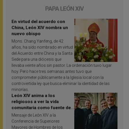
PAPA LEÓN XIV
En virtud del acuerdo con
China, León XIV nombra un
nuevo obispo
Mons. Chang Yanfeng, de 42
años, ha sido nombrado en virtud
del Acuerdo entre China y la Santa
Sede para una diócesis que
llevaba veinte años sin pastor. La ordenación tuvo lugar
hoy. Pero hace tres semanas antes tuvo que
comprometer públicamente a la Iglesia local con la
controvertida ley que busca eliminar la identidad de las
minorías.
León XIV anima a los
religiosos a ver la vida
comunitaria como fuente de
inspiración y santificación
Mensaje de León XIV a la
Conferencia de Superiores
Mayores de Hombres de los