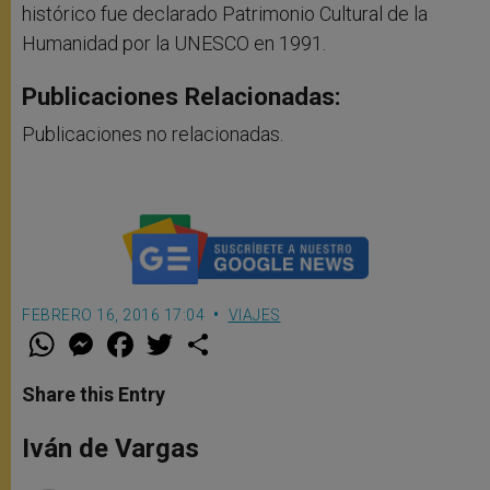
histórico fue declarado Patrimonio Cultural de la
Humanidad por la UNESCO en 1991.
Publicaciones Relacionadas:
Publicaciones no relacionadas.
FEBRERO 16, 2016 17:04
VIAJES
W
M
F
T
S
h
e
a
w
h
a
s
c
i
a
t
s
e
t
r
Share this Entry
s
e
b
t
e
A
n
o
e
p
g
o
r
Iván de Vargas
p
e
k
r