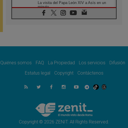
La visita del Papa León XIV a Asís en un
minuto
06.08.2026
El agradecimiento de los jóvenes al Papa:
«Hoy nos sentimos Iglesia»
06.08.2026
Líbano: Reanudan los coloquios en Roma en
medio de tensiones y ataques en el sur del
país
06.08.2026
Hiroshima y Nagasaki, 81 años después.
Comienzan "Diez Días Oración por la Paz"
Quiénes somos
FAQ
La Propiedad
Los servicios
Difusión
06.08.2026
Estatus legal
Copyright
Contáctenos
Pizzaballa en Asís: los cristianos quieren
paz
06.08.2026
Sturla: La visita de León XIV será una buena
noticia para todo el Uruguay
06.08.2026
León XIV: La revolución del Evangelio
derriba los muros que separan
Copyright © 2026 ZENIT. All Rights Reserved.