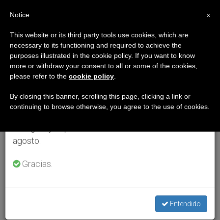
ES
Notice
×
x
Aviso importante
This website or its third party tools use cookies, which are
necessary to its functioning and required to achieve the
Del 27 de julio al 7 de agosto haremos la pausa
purposes illustrated in the cookie policy. If you want to know
anual, aprovechando que en el periodo de verano
more or withdraw your consent to all or some of the cookies,
please refer to the
cookie policy
.
se generan menos informaciones y también el
consumo de las mismas disminuye.
By closing this banner, scrolling this page, clicking a link or
continuing to browse otherwise, you agree to the use of cookies.
Retomamos el trabajo ordinario de las ediciones
en inglés y español de ZENIT el lunes 10 de
agosto.
Gracias.
Entendido