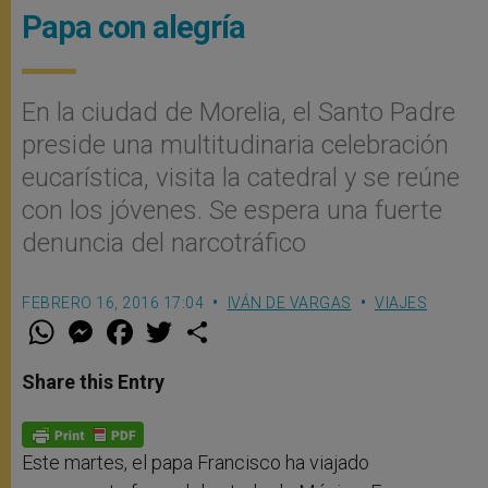
Papa con alegría
En la ciudad de Morelia, el Santo Padre
preside una multitudinaria celebración
eucarística, visita la catedral y se reúne
con los jóvenes. Se espera una fuerte
denuncia del narcotráfico
FEBRERO 16, 2016 17:04
IVÁN DE VARGAS
VIAJES
W
M
F
T
S
h
e
a
w
h
a
s
c
i
a
t
s
e
t
r
Share this Entry
s
e
b
t
e
A
n
o
e
p
g
o
r
p
e
k
r
Este martes, el papa Francisco ha viajado