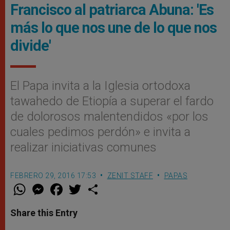
Francisco al patriarca Abuna: 'Es
más lo que nos une de lo que nos
divide'
El Papa invita a la Iglesia ortodoxa
tawahedo de Etiopía a superar el fardo
de dolorosos malentendidos «por los
cuales pedimos perdón» e invita a
realizar iniciativas comunes
FEBRERO 29, 2016 17:53
ZENIT STAFF
PAPAS
W
M
F
T
S
h
e
a
w
h
a
s
c
i
a
t
s
e
t
r
Share this Entry
s
e
b
t
e
A
n
o
e