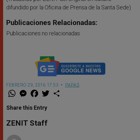
difundido por la Oficina de Prensa de la Santa Sede)
Publicaciones Relacionadas:
Publicaciones no relacionadas.
FEBRERO 29, 2016 17:53
PAPAS
W
M
F
T
S
h
e
a
w
h
a
s
c
i
a
t
s
e
t
r
Share this Entry
s
e
b
t
e
A
n
o
e
p
g
o
r
ZENIT Staff
p
e
k
r