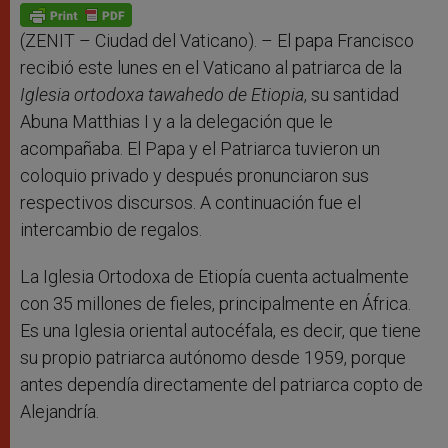
p
g
o
r
p
e
k
r
(ZENIT – Ciudad del Vaticano). – El papa Francisco
recibió este lunes en el Vaticano al patriarca de la
Iglesia ortodoxa tawahedo de Etiopia
, su santidad
Abuna Matthias I y a la delegación que le
acompañaba. El Papa y el Patriarca tuvieron un
coloquio privado y después pronunciaron sus
respectivos discursos. A continuación fue el
intercambio de regalos.
La Iglesia Ortodoxa de Etiopía cuenta actualmente
con 35 millones de fieles, principalmente en África.
Es una Iglesia oriental autocéfala, es decir, que tiene
su propio patriarca autónomo desde 1959, porque
antes dependía directamente del patriarca copto de
Alejandría.