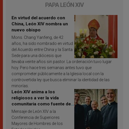
PAPA LEÓN XIV
En virtud del acuerdo con
China, León XIV nombra un
nuevo obispo
Mons. Chang Yanfeng, de 42
años, ha sido nombrado en virtud
del Acuerdo entre China y la Santa
Sede para una diócesis que
llevaba veinte años sin pastor. La ordenación tuvo lugar
hoy. Pero hace tres semanas antes tuvo que
comprometer públicamente a la Iglesia local con la
controvertida ley que busca eliminar la identidad de las
minorías.
León XIV anima a los
religiosos a ver la vida
comunitaria como fuente de
inspiración y santificación
Mensaje de León XIV a la
Conferencia de Superiores
Mayores de Hombres de los