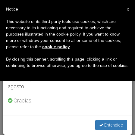
ES
Notice
×
x
Aviso importante
This website or its third party tools use cookies, which are
necessary to its functioning and required to achieve the
Del 27 de julio al 7 de agosto haremos la pausa
purposes illustrated in the cookie policy. If you want to know
anual, aprovechando que en el periodo de verano
more or withdraw your consent to all or some of the cookies,
please refer to the
cookie policy
.
se generan menos informaciones y también el
consumo de las mismas disminuye.
By closing this banner, scrolling this page, clicking a link or
continuing to browse otherwise, you agree to the use of cookies.
Retomamos el trabajo ordinario de las ediciones
en inglés y español de ZENIT el lunes 10 de
agosto.
Gracias.
Entendido