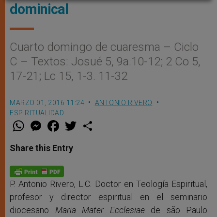
dominical
Cuarto domingo de cuaresma – Ciclo
C – Textos: Josué 5, 9a.10-12; 2 Co 5,
17-21; Lc 15, 1-3. 11-32
MARZO 01, 2016 11:24
ANTONIO RIVERO
ESPIRITUALIDAD
W
M
F
T
S
h
e
a
w
h
a
s
c
i
a
t
s
e
t
r
Share this Entry
s
e
b
t
e
A
n
o
e
p
g
o
r
p
e
k
r
P. Antonio Rivero, L.C. Doctor en Teología Espiritual,
profesor y director espiritual en el seminario
diocesano
Maria Mater Ecclesiae
de são Paulo