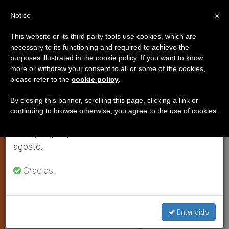
ES
Notice
×
x
Aviso importante
This website or its third party tools use cookies, which are
necessary to its functioning and required to achieve the
Del 27 de julio al 7 de agosto haremos la pausa
ESPIRITUALIDAD
purposes illustrated in the cookie policy. If you want to know
anual, aprovechando que en el periodo de verano
more or withdraw your consent to all or some of the cookies,
please refer to the
cookie policy
.
se generan menos informaciones y también el
consumo de las mismas disminuye.
By closing this banner, scrolling this page, clicking a link or
continuing to browse otherwise, you agree to the use of cookies.
Retomamos el trabajo ordinario de las ediciones
en inglés y español de ZENIT el lunes 10 de
agosto.
Gracias.
Angeles Con La Sagrada Faz (ZENIT- Cc - Iglesia De San Gioacchino
In Prati - Roma)
Entendido
Comentario a la liturgia