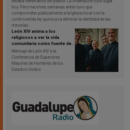
llevaba veinte años sin pastor. La ordenación tuvo lugar
hoy. Pero hace tres semanas antes tuvo que
comprometer públicamente a la Iglesia local con la
controvertida ley que busca eliminar la identidad de las
minorías.
León XIV anima a los
religiosos a ver la vida
comunitaria como fuente de
inspiración y santificación
Mensaje de León XIV a la
Conferencia de Superiores
Mayores de Hombres de los
Estados Unidos