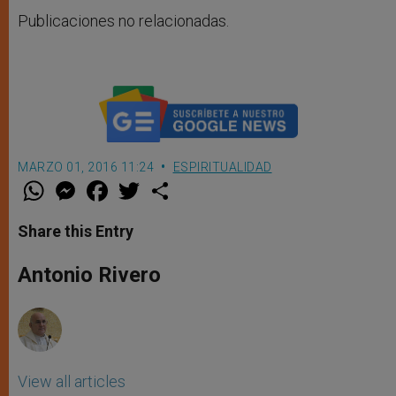
Publicaciones no relacionadas.
MARZO 01, 2016 11:24
ESPIRITUALIDAD
W
M
F
T
S
h
e
a
w
h
a
s
c
i
a
t
s
e
t
r
Share this Entry
s
e
b
t
e
A
n
o
e
p
g
o
r
Antonio Rivero
p
e
k
r
View all articles