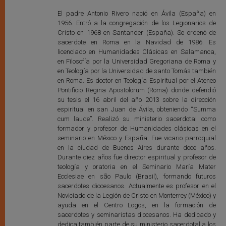
El padre Antonio Rivero nació en Ávila (España) en
1956. Entró a la congregación de los Legionarios de
Cristo en 1968 en Santander (España). Se ordenó de
sacerdote en Roma en la Navidad de 1986. Es
licenciado en Humanidades Clásicas en Salamanca,
en Filosofía por la Universidad Gregoriana de Roma y
en Teología por la Universidad de santo Tomás también
en Roma. Es doctor en Teología Espiritual por el Ateneo
Pontificio Regina Apostolorum (Roma) donde defendió
su tesis el 16 abril del año 2013 sobre la dirección
espiritual en san Juan de Ávila, obteniendo “Summa
cum laude”. Realizó su ministerio sacerdotal como
formador y profesor de Humanidades clásicas en el
seminario en México y España. Fue vicario parroquial
en la ciudad de Buenos Aires durante doce años.
Durante diez años fue director espiritual y profesor de
teología y oratoria en el Seminario María Mater
Ecclesiae en são Paulo (Brasil), formando futuros
sacerdotes diocesanos. Actualmente es profesor en el
Noviciado de la Legión de Cristo en Monterrey (México) y
ayuda en el Centro Logos, en la formación de
sacerdotes y seminaristas diocesanos. Ha dedicado y
dedica también parte de su ministerio sacerdotal a los