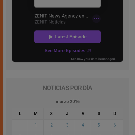
NOTICIAS POR DÍA
marzo 2016
L
M
X
J
V
S
D
1
2
3
4
5
6