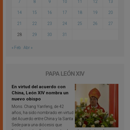
7
8
9
10
11
12
13
14
15
16
17
18
19
20
21
22
23
24
25
26
27
28
29
30
31
« Feb
Abr »
PAPA LEÓN XIV
En virtud del acuerdo con
China, León XIV nombra un
nuevo obispo
Mons. Chang Yanfeng, de 42
años, ha sido nombrado en virtud
del Acuerdo entre China y la Santa
Sede para una diócesis que