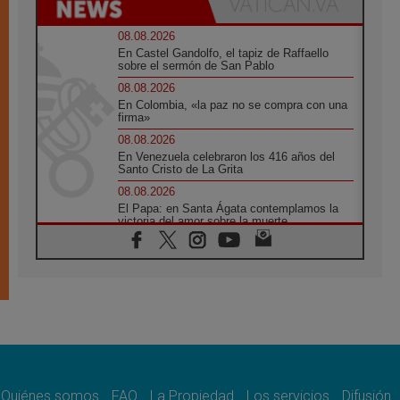
08.08.2026
En Castel Gandolfo, el tapiz de Raffaello
sobre el sermón de San Pablo
08.08.2026
En Colombia, «la paz no se compra con una
firma»
08.08.2026
En Venezuela celebraron los 416 años del
Santo Cristo de La Grita
08.08.2026
El Papa: en Santa Ágata contemplamos la
victoria del amor sobre la muerte
08.08.2026
León XIV visitará el Santuario de la Madre
del Buen Consejo de Genazzano
07.08.2026
Filipinas: el Vicariato Apostólico de Calapán
se convierte en diócesis
07.08.2026
Honduras: Los desplazados invisibles de una
crisis olvidada
Quiénes somos
FAQ
La Propiedad
Los servicios
Difusión
07.08.2026