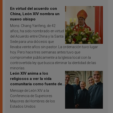
En virtud del acuerdo con
China, León XIV nombra un
nuevo obispo
Mons. Chang Yanfeng, de 42
años, ha sido nombrado en virtud
del Acuerdo entre China y la Santa
Sede para una diócesis que
llevaba veinte años sin pastor. La ordenación tuvo lugar
hoy. Pero hace tres semanas antes tuvo que
comprometer públicamente a la Iglesia local con la
controvertida ley que busca eliminar la identidad de las
minorías.
León XIV anima a los
religiosos a ver la vida
comunitaria como fuente de
inspiración y santificación
Mensaje de León XIV a la
Conferencia de Superiores
Mayores de Hombres de los
Estados Unidos