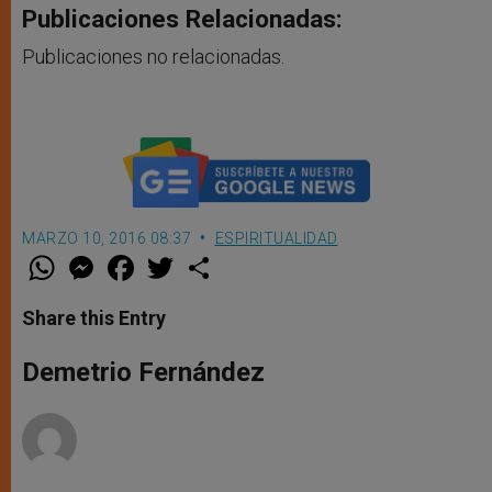
Publicaciones Relacionadas:
Publicaciones no relacionadas.
MARZO 10, 2016 08:37
ESPIRITUALIDAD
W
M
F
T
S
h
e
a
w
h
a
s
c
i
a
t
s
e
t
r
Share this Entry
s
e
b
t
e
A
n
o
e
p
g
o
r
Demetrio Fernández
p
e
k
r