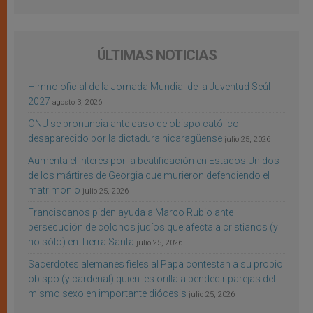
ÚLTIMAS NOTICIAS
Himno oficial de la Jornada Mundial de la Juventud Seúl
2027
agosto 3, 2026
ONU se pronuncia ante caso de obispo católico
desaparecido por la dictadura nicaragüense
julio 25, 2026
Aumenta el interés por la beatificación en Estados Unidos
de los mártires de Georgia que murieron defendiendo el
matrimonio
julio 25, 2026
Franciscanos piden ayuda a Marco Rubio ante
persecución de colonos judíos que afecta a cristianos (y
no sólo) en Tierra Santa
julio 25, 2026
Sacerdotes alemanes fieles al Papa contestan a su propio
obispo (y cardenal) quien les orilla a bendecir parejas del
mismo sexo en importante diócesis
julio 25, 2026