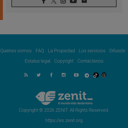
07.08.2026
Tagle: La guerra desfigura el mundo, solo la
revelación de Dios lo transfigura
07.08.2026
Presentada la Trienal de Arte de las
Universidades Católicas: «Exercises in
Empathy»
07.08.2026
Fortunatus Nwachukwu: la comunicación
como misión al servicio del Evangelio
Quiénes somos
FAQ
La Propiedad
Los servicios
Difusión
07.08.2026
Estatus legal
Copyright
Contáctenos
SIGNIS 2026, dar voz a las religiosas en el
espacio público
07.08.2026
Lanzan un proyecto de empoderamiento
digital para mujeres líderes en África
07.08.2026
Programa oficial del Viaje Apostólico del
Papa León XIV a Francia
Copyright © 2026 ZENIT. All Rights Reserved.
https://es.zenit.org