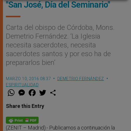
"San José, Día del Seminario"
Carta del obispo de Córdoba, Mons.
Demetrio Fernández. ‘La Iglesia
necesita sacerdotes, necesita
sacerdotes santos y por eso ha de
prepararlos bien’
MARZO 10, 2016 08:37
DEMETRIO FERNÁNDEZ
ESPIRITUALIDAD
W
M
F
T
S
h
e
a
w
h
a
s
c
i
a
t
s
e
t
r
Share this Entry
s
e
b
t
e
A
n
o
e
p
g
o
r
p
e
k
r
(ZENIT – Madrid).- Publicamos a continuación la