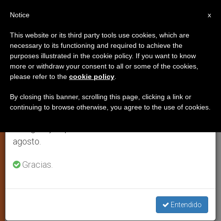
ES
Notice
×
x
Aviso importante
This website or its third party tools use cookies, which are
necessary to its functioning and required to achieve the
Del 27 de julio al 7 de agosto haremos la pausa
ESPIRITUALIDAD
purposes illustrated in the cookie policy. If you want to know
anual, aprovechando que en el periodo de verano
more or withdraw your consent to all or some of the cookies,
please refer to the
cookie policy
.
se generan menos informaciones y también el
consumo de las mismas disminuye.
By closing this banner, scrolling this page, clicking a link or
continuing to browse otherwise, you agree to the use of cookies.
Retomamos el trabajo ordinario de las ediciones
en inglés y español de ZENIT el lunes 10 de
agosto.
Gracias.
Vitral Del Sagrado Corazón De Jesús (WIKIMEDIA COMMONS - The
Entendido
Photographer)