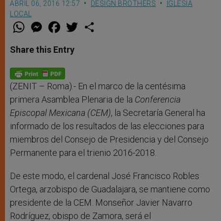
ABRIL 06, 2016 12:57
DESIGN BROTHERS
IGLESIA
LOCAL
W
M
F
T
S
h
e
a
w
h
a
s
c
i
a
t
s
e
t
r
Share this Entry
s
e
b
t
e
A
n
o
e
p
g
o
r
p
e
k
r
(ZENIT – Roma).- En el marco de la centésima
primera Asamblea Plenaria de la
Conferencia
Episcopal Mexicana (CEM)
, la Secretaría General ha
informado de los resultados de las elecciones para
miembros del Consejo de Presidencia y del Consejo
Permanente para el trienio 2016-2018.
De este modo, el cardenal José Francisco Robles
Ortega, arzobispo de Guadalajara, se mantiene como
presidente de la CEM. Monseñor Javier Navarro
Rodríguez, obispo de Zamora, será el