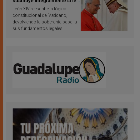
sustituye integralmente la ley
vaticana de Papa Francisco
León XIV reescribe la lógica
constitucional del Vaticano,
devolviendo la soberanía papal a
sus fundamentos legales