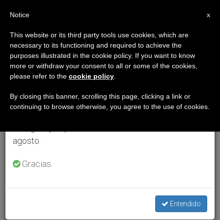
ES
Notice
×
x
Aviso importante
This website or its third party tools use cookies, which are
necessary to its functioning and required to achieve the
Del 27 de julio al 7 de agosto haremos la pausa
purposes illustrated in the cookie policy. If you want to know
anual, aprovechando que en el periodo de verano
more or withdraw your consent to all or some of the cookies,
please refer to the
cookie policy
.
se generan menos informaciones y también el
consumo de las mismas disminuye.
By closing this banner, scrolling this page, clicking a link or
continuing to browse otherwise, you agree to the use of cookies.
Retomamos el trabajo ordinario de las ediciones
en inglés y español de ZENIT el lunes 10 de
agosto.
Gracias.
Entendido