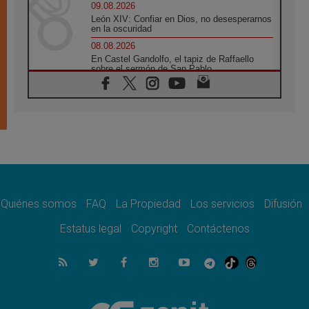
09.08.2026
León XIV: Confiar en Dios, no desesperarnos
en la oscuridad
08.08.2026
En Castel Gandolfo, el tapiz de Raffaello
sobre el sermón de San Pablo
08.08.2026
En Colombia, «la paz no se compra con una
firma»
08.08.2026
En Venezuela celebraron los 416 años del
Santo Cristo de La Grita
08.08.2026
El Papa: en Santa Ágata contemplamos la
victoria del amor sobre la muerte
Quiénes somos
FAQ
La Propiedad
Los servicios
Difusión
08.08.2026
León XIV visitará el Santuario de la Madre
Estatus legal
Copyright
Contáctenos
del Buen Consejo de Genazzano
07.08.2026
Filipinas: el Vicariato Apostólico de Calapán
se convierte en diócesis
07.08.2026
Honduras: Los desplazados invisibles de una
crisis olvidada