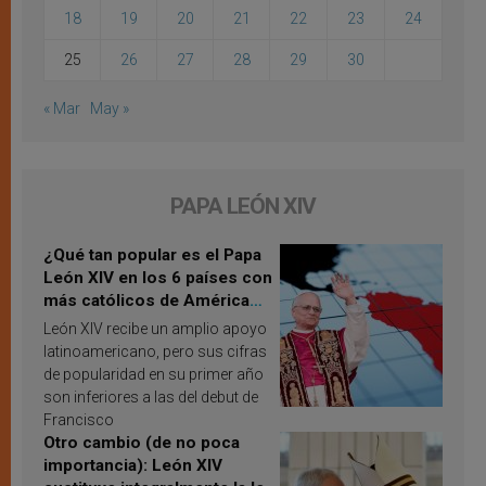
18
19
20
21
22
23
24
25
26
27
28
29
30
« Mar
May »
PAPA LEÓN XIV
¿Qué tan popular es el Papa
León XIV en los 6 países con
más católicos de América
Latina en 2026? Publican
León XIV recibe un amplio apoyo
resultados de investigación
latinoamericano, pero sus cifras
de popularidad en su primer año
son inferiores a las del debut de
Francisco
Otro cambio (de no poca
importancia): León XIV