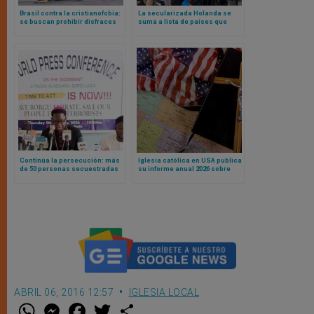
Brasil contra la cristianofobia:
La secularizada Holanda se
se buscan prohibir disfraces
suma a lista de países que
que se burlen del cristianismo
muestran crecimiento
en carnaval
porcentual en conversiones al
catolicismo
Continúa la persecución: más
Iglesia católica en USA publica
de 50 personas secuestradas
su informe anual 2026 sobre
en distritos cristianos de
libertad religiosa en el país
Nigeria
ABRIL 06, 2016 12:57
IGLESIA LOCAL
W
M
F
T
S