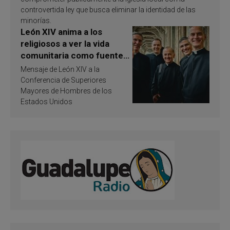
controvertida ley que busca eliminar la identidad de las
minorías.
León XIV anima a los
religiosos a ver la vida
comunitaria como fuente
de inspiración y
Mensaje de León XIV a la
santificación
Conferencia de Superiores
Mayores de Hombres de los
Estados Unidos