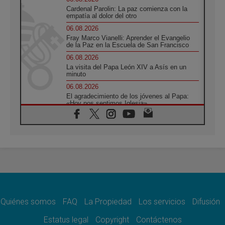
Cardenal Parolin: La paz comienza con la
empatía al dolor del otro
06.08.2026
Fray Marco Vianelli: Aprender el Evangelio
de la Paz en la Escuela de San Francisco
06.08.2026
La visita del Papa León XIV a Asís en un
minuto
06.08.2026
El agradecimiento de los jóvenes al Papa:
«Hoy nos sentimos Iglesia»
06.08.2026
Líbano: Reanudan los coloquios en Roma en
medio de tensiones y ataques en el sur del
país
06.08.2026
Hiroshima y Nagasaki, 81 años después.
Comienzan "Diez Días Oración por la Paz"
06.08.2026
Pizzaballa en Asís: los cristianos quieren
paz
Quiénes somos
FAQ
La Propiedad
Los servicios
Difusión
06.08.2026
Estatus legal
Copyright
Contáctenos
Sturla: La visita de León XIV será una buena