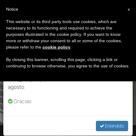
ES
Notice
×
x
Aviso importante
This website or its third party tools use cookies, which are
necessary to its functioning and required to achieve the
Del 27 de julio al 7 de agosto haremos la pausa
DÍA
purposes illustrated in the cookie policy. If you want to know
anual, aprovechando que en el periodo de verano
Mayo 1st, 2016
more or withdraw your consent to all or some of the cookies,
please refer to the
cookie policy
.
se generan menos informaciones y también el
consumo de las mismas disminuye.
By closing this banner, scrolling this page, clicking a link or
continuing to browse otherwise, you agree to the use of cookies.
ÚLTIMAS NOTICIAS
Retomamos el trabajo ordinario de las ediciones
en inglés y español de ZENIT el lunes 10 de
agosto.
Gracias.
Entendido
El Papa reza el Regina Coeli, Texto completo