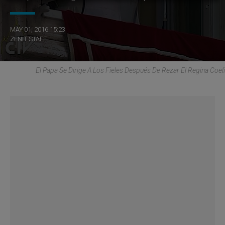
MAY 01, 2016 15:23
ZENIT STAFF
El Papa Se Dirige A Los Fieles Después De Rezar El Regina Coeli