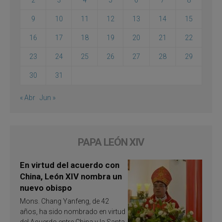
2
3
4
5
6
7
8
9
10
11
12
13
14
15
16
17
18
19
20
21
22
23
24
25
26
27
28
29
30
31
« Abr
Jun »
PAPA LEÓN XIV
En virtud del acuerdo con
China, León XIV nombra un
nuevo obispo
Mons. Chang Yanfeng, de 42
años, ha sido nombrado en virtud