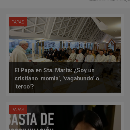
PAPAS
El Papa en Sta. Marta: ¿Soy un
cristiano 'momia', 'vagabundo' o
'terco'?
PAPAS