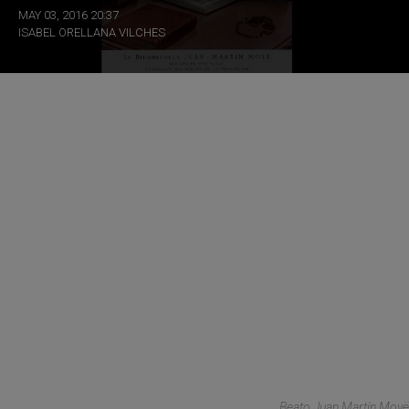
MAY 03, 2016 20:37
ISABEL ORELLANA VILCHES
Beato Juan Martín Moyë