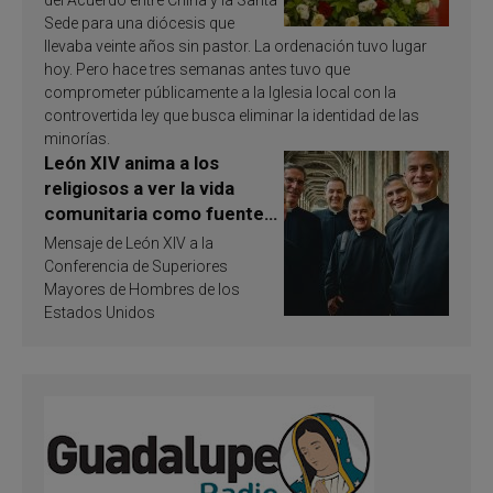
del Acuerdo entre China y la Santa
Sede para una diócesis que
llevaba veinte años sin pastor. La ordenación tuvo lugar
hoy. Pero hace tres semanas antes tuvo que
comprometer públicamente a la Iglesia local con la
controvertida ley que busca eliminar la identidad de las
minorías.
León XIV anima a los
religiosos a ver la vida
comunitaria como fuente
de inspiración y
Mensaje de León XIV a la
santificación
Conferencia de Superiores
Mayores de Hombres de los
Estados Unidos