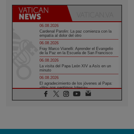
06.08.2026
Cardenal Parolin: La paz comienza con la
empatía al dolor del otro
06.08.2026
Fray Marco Vianelli: Aprender el Evangelio
de la Paz en la Escuela de San Francisco
06.08.2026
La visita del Papa León XIV a Asís en un
minuto
06.08.2026
El agradecimiento de los jóvenes al Papa:
«Hoy nos sentimos Iglesia»
06.08.2026
Líbano: Reanudan los coloquios en Roma en
medio de tensiones y ataques en el sur del
país
06.08.2026
Hiroshima y Nagasaki, 81 años después.
Comienzan "Diez Días Oración por la Paz"
06.08.2026