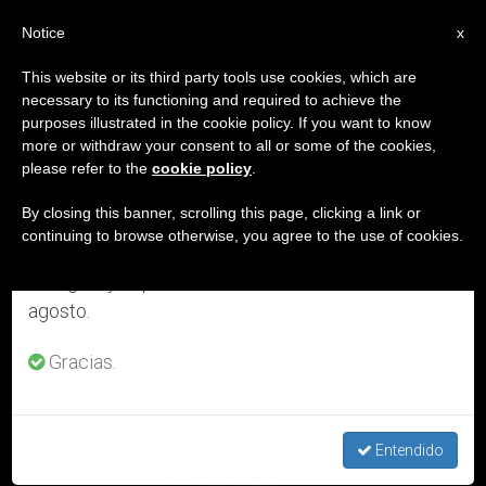
ES
Notice
×
x
Aviso importante
This website or its third party tools use cookies, which are
necessary to its functioning and required to achieve the
Del 27 de julio al 7 de agosto haremos la pausa
DÍA
purposes illustrated in the cookie policy. If you want to know
anual, aprovechando que en el periodo de verano
Mayo 3rd, 2016
more or withdraw your consent to all or some of the cookies,
please refer to the
cookie policy
.
se generan menos informaciones y también el
consumo de las mismas disminuye.
By closing this banner, scrolling this page, clicking a link or
continuing to browse otherwise, you agree to the use of cookies.
ÚLTIMAS NOTICIAS
Retomamos el trabajo ordinario de las ediciones
en inglés y español de ZENIT el lunes 10 de
agosto.
Gracias.
Beato Juan Martín Moyë – 4 de mayo
Entendido