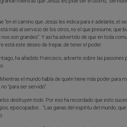
rande mientras que Jesús les pide ser el último, “servido
e “en el camino que Jesús les indica para ir adelante, el se
 está más al servicio de los otros, no el que presume, que b
tos nos son grandes”. Y así ha advertido de que en toda com
e está este deseo de trepar, de tener el poder.
ntiago, ha añadido Francisco, advierte sobre las pasiones p
o.
. Mientras el mundo habla de quién tiene más poder para m
 no “para ser servido”.
celos destruyen todo. Por eso ha recordado que esto suce
legios, episcopados… “Las ganas del espíritu del mundo, que
o.