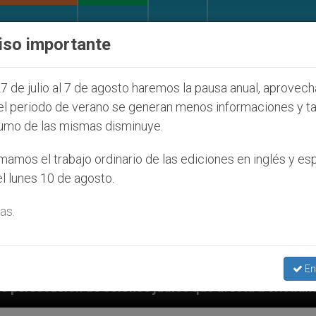
IGLESIA Y MUNDO
DOCUMENTOS
DONATIVOS
iso importante
7 de julio al 7 de agosto haremos la pausa anual, aprovec
el periodo de verano se generan menos informaciones y t
umo de las mismas disminuye.
amos el trabajo ordinario de las ediciones en inglés y es
l lunes 10 de agosto.
as.
En
íos que afecta a cristianos (y no sólo) en Tierra San