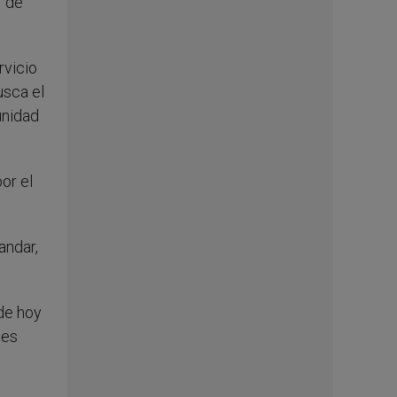
r de
rvicio
usca el
unidad
or el
andar,
de hoy
 es