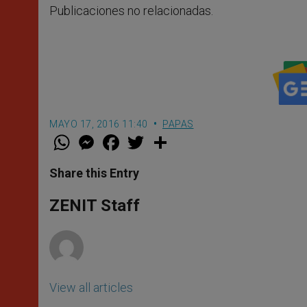
Publicaciones no relacionadas.
MAYO 17, 2016 11:40
PAPAS
W
M
F
T
S
h
e
a
w
h
a
s
c
i
a
t
s
e
t
r
Share this Entry
s
e
b
t
e
A
n
o
e
p
g
o
r
ZENIT Staff
p
e
k
r
View all articles