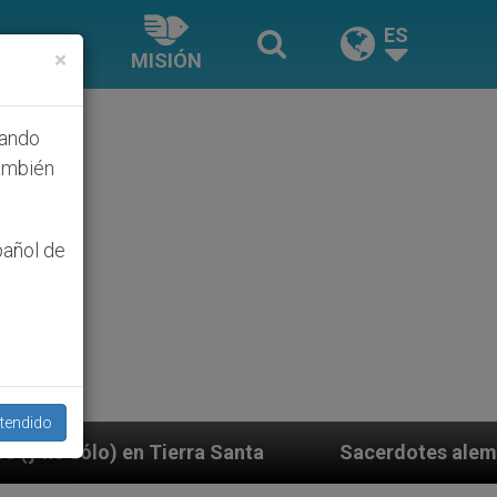
ES
×
MISIÓN
hando
ambién
pañol de
tendido
ta
Sacerdotes alemanes fieles al Papa contestan