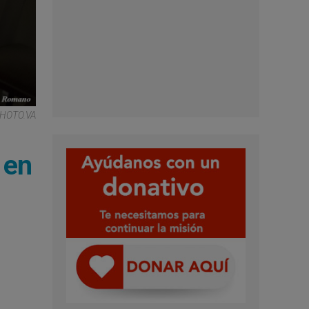
HOTO.VA
 en