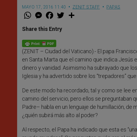
MAYO 17, 2016 11:40
ZENIT STAFF
PAPAS
W
M
F
T
S
h
e
a
w
h
a
s
c
i
a
t
s
e
t
r
Share this Entry
s
e
b
t
e
A
n
o
e
p
g
o
r
p
e
k
(ZENIT – Ciudad del Vaticano).- El papa Francis
r
en Santa Marta que el camino que indica Jesús es
dinero y vanidad. Asimismo ha subrayado que los 
Iglesia y ha advertido sobre los “trepadores” que t
De este modo ha recordado, tal y como se lee en 
camino del servicio, pero ellos se preguntaban q
Padre– habla en un lenguaje de humillación, de m
¿quién subirá más alto al poder?
Al respecto, el Papa ha indicado que esta es “una