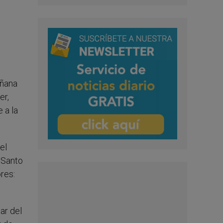
añana
er,
 a la
el
 Santo
res:
ar del