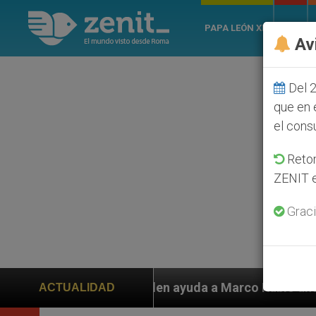
PAPA LEÓN XIV
ROMA
Av
Del 2
que en 
el cons
Retom
ZENIT e
Graci
n ayuda a Marco Rubio ante persecución de colonos jud
ACTUALIDAD