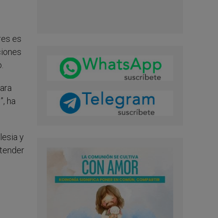
res es
ciones
.
para
”, ha
lesia y
ntender