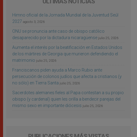
ÚLTIMAS NOTICIAS
Himno oficial de la Jornada Mundial de la Juventud Seúl
2027
agosto 3, 2026
ONU se pronuncia ante caso de obispo católico
desaparecido por la dictadura nicaragüense
julio 25, 2026
Aumenta el interés por la beatificación en Estados Unidos
de los mártires de Georgia que murieron defendiendo el
matrimonio
julio 25, 2026
Franciscanos piden ayuda a Marco Rubio ante
persecución de colonos judíos que afecta a cristianos (y
no sólo) en Tierra Santa
julio 25, 2026
Sacerdotes alemanes fieles al Papa contestan a su propio
obispo (y cardenal) quien les orilla a bendecir parejas del
mismo sexo en importante diócesis
julio 25, 2026
PUBLICACIONES MÁS VISTAS