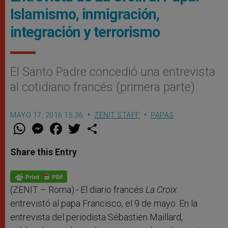
Islamismo, inmigración,
integración y terrorismo
El Santo Padre concedió una entrevista
al cotidiano francés (primera parte)
MAYO 17, 2016 15:36
ZENIT STAFF
PAPAS
W
M
F
T
S
h
e
a
w
h
a
s
c
i
a
t
s
e
t
r
Share this Entry
s
e
b
t
e
A
n
o
e
p
g
o
r
p
e
k
r
(ZENIT – Roma).- El diario francés
La Croix
entrevistó al papa Francisco, el 9 de mayo. En la
entrevista del periodista Sébastien Maillard,