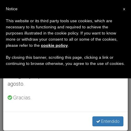
ES
Notice
×
x
Aviso importante
This website or its third party tools use cookies, which are
necessary to its functioning and required to achieve the
Del 27 de julio al 7 de agosto haremos la pausa
purposes illustrated in the cookie policy. If you want to know
anual, aprovechando que en el periodo de verano
more or withdraw your consent to all or some of the cookies,
please refer to the
cookie policy
.
se generan menos informaciones y también el
consumo de las mismas disminuye.
By closing this banner, scrolling this page, clicking a link or
continuing to browse otherwise, you agree to the use of cookies.
Retomamos el trabajo ordinario de las ediciones
en inglés y español de ZENIT el lunes 10 de
agosto.
Gracias.
Entendido