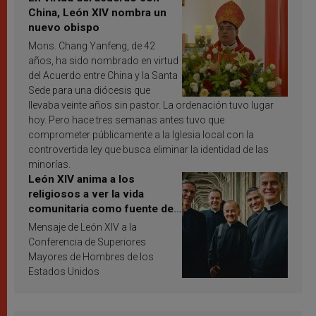
China, León XIV nombra un
nuevo obispo
Mons. Chang Yanfeng, de 42
años, ha sido nombrado en virtud
del Acuerdo entre China y la Santa
Sede para una diócesis que
llevaba veinte años sin pastor. La ordenación tuvo lugar
hoy. Pero hace tres semanas antes tuvo que
comprometer públicamente a la Iglesia local con la
controvertida ley que busca eliminar la identidad de las
minorías.
León XIV anima a los
religiosos a ver la vida
comunitaria como fuente de
inspiración y santificación
Mensaje de León XIV a la
Conferencia de Superiores
Mayores de Hombres de los
Estados Unidos