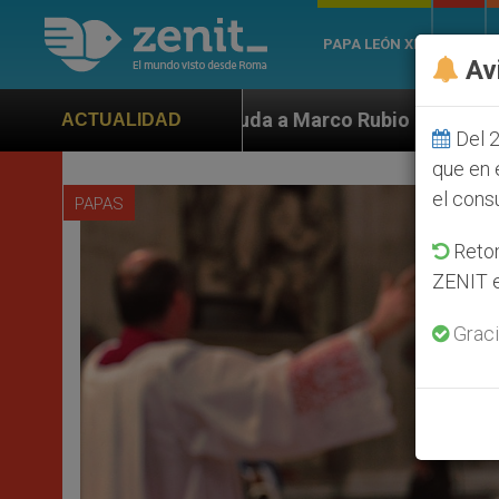
PAPA LEÓN XIV
ROMA
Av
yuda a Marco Rubio ante persecución de colonos judíos
ACTUALIDAD
Del 2
que en 
el cons
PAPAS
Retom
ZENIT e
Graci