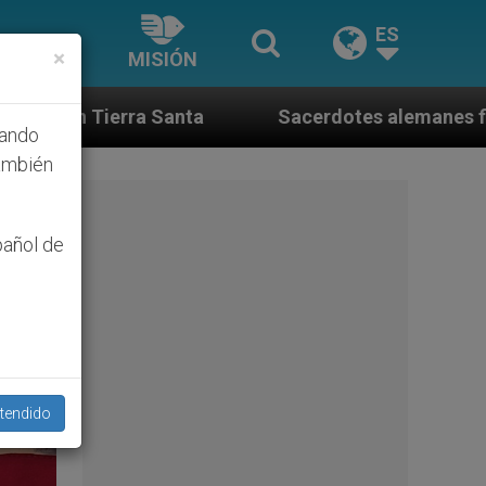
ES
×
MISIÓN
Sacerdotes alemanes fieles al Papa contestan a 
hando
ambién
pañol de
tendido