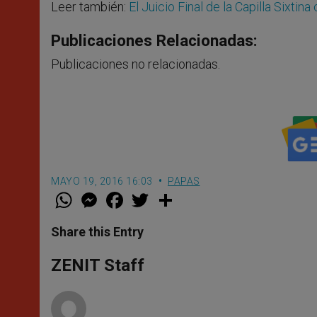
Leer también:
El Juicio Final de la Capilla Sixti
Publicaciones Relacionadas:
Publicaciones no relacionadas.
MAYO 19, 2016 16:03
PAPAS
W
M
F
T
S
h
e
a
w
h
a
s
c
i
a
t
s
e
t
r
Share this Entry
s
e
b
t
e
A
n
o
e
p
g
o
r
ZENIT Staff
p
e
k
r