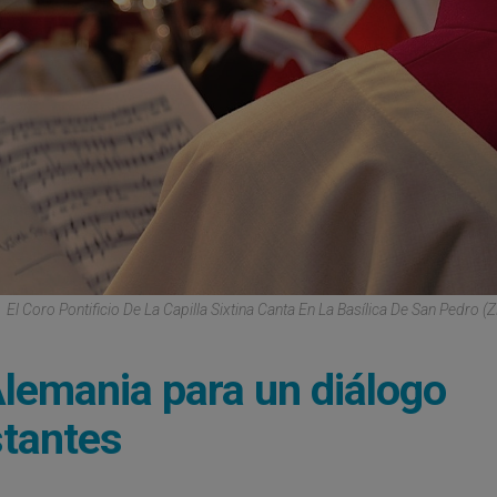
El Coro Pontificio De La Capilla Sixtina Canta En La Basílica De San Pedro (
Alemania para un diálogo
stantes