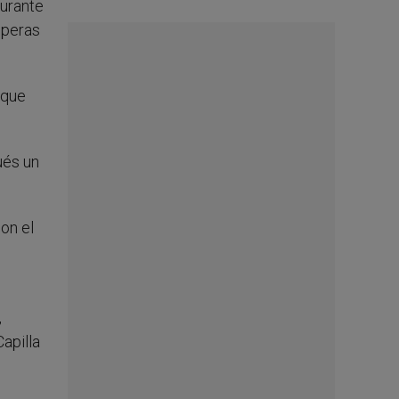
durante
speras
 que
ués un
on el
,
Capilla