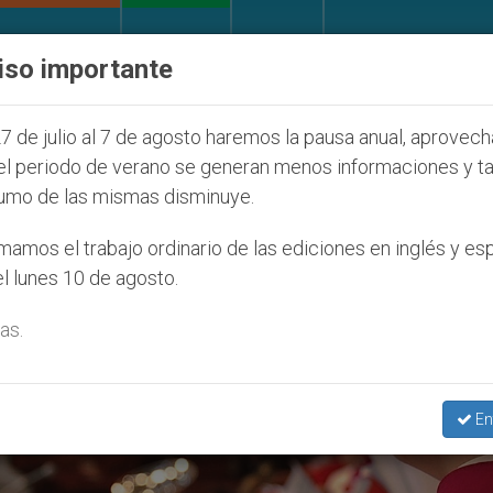
IGLESIA Y MUNDO
DOCUMENTOS
DONATIVOS
iso importante
 que afecta a cristianos (y no sólo) en Tierra Santa
7 de julio al 7 de agosto haremos la pausa anual, aprovec
el periodo de verano se generan menos informaciones y t
umo de las mismas disminuye.
amos el trabajo ordinario de las ediciones en inglés y es
l lunes 10 de agosto.
as.
En