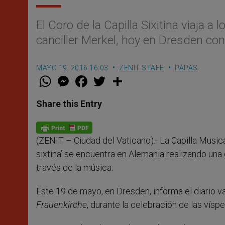
El Coro de la Capilla Sixitina viaja a
canciller Merkel, hoy en Dresden con
MAYO 19, 2016 16:03
ZENIT STAFF
PAPAS
W
M
F
T
S
h
e
a
w
h
a
s
c
i
a
t
s
e
t
r
Share this Entry
s
e
b
t
e
A
n
o
e
p
g
o
r
p
e
k
(ZENIT – Ciudad del Vaticano).- La Capilla Musica
r
sixtina’ se encuentra en Alemania realizando una
través de la música.
Este 19 de mayo, en Dresden, informa el diario 
Frauenkirche
, durante la celebración de las víspe