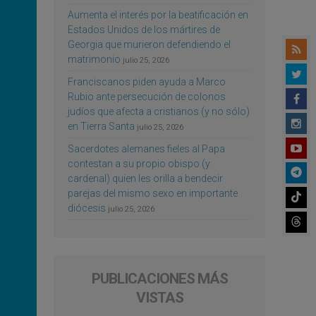
Aumenta el interés por la beatificación en
Estados Unidos de los mártires de
Georgia que murieron defendiendo el
matrimonio
julio 25, 2026
Franciscanos piden ayuda a Marco
Rubio ante persecución de colonos
judíos que afecta a cristianos (y no sólo)
en Tierra Santa
julio 25, 2026
Sacerdotes alemanes fieles al Papa
contestan a su propio obispo (y
cardenal) quien les orilla a bendecir
parejas del mismo sexo en importante
diócesis
julio 25, 2026
PUBLICACIONES MÁS
VISTAS