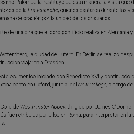
assimo Palombella, restituye de esta manera la visita que 
ntores de la
Frauenkirche
, quienes cantaron durante las ví
semana de oración por la unidad de los cristianos.
te de una gira que el coro pontificio realiza en Alemania y
 Wittemberg, la ciudad de Lutero. En Berlín se realizó desp
tinuación viajaron a Dresden.
oyecto ecuménico iniciado con Benedicto XVI y continuado c
xtina cantó en Oxford, junto al del
New College
, a cargo de
l Coro de
Westminster Abbey
, dirigido por James O’Donnell
és fue retribuida por ellos en Roma, para interpretar en la 
na.