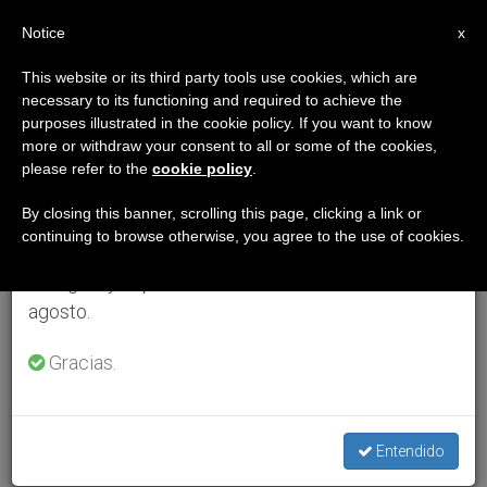
ES
Notice
×
x
Aviso importante
This website or its third party tools use cookies, which are
necessary to its functioning and required to achieve the
Del 27 de julio al 7 de agosto haremos la pausa
purposes illustrated in the cookie policy. If you want to know
anual, aprovechando que en el periodo de verano
more or withdraw your consent to all or some of the cookies,
please refer to the
cookie policy
.
se generan menos informaciones y también el
consumo de las mismas disminuye.
By closing this banner, scrolling this page, clicking a link or
continuing to browse otherwise, you agree to the use of cookies.
Retomamos el trabajo ordinario de las ediciones
en inglés y español de ZENIT el lunes 10 de
agosto.
Gracias.
Entendido