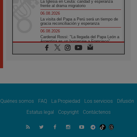
La Iglesia en Ceuta: caridad y esperanza
frente al drama migratorio
06.08.2026
La visita del Papa a Perú será un tiempo de
gracia reconciliación y esperanza
06.08.2026
Cardenal Rossi: "La llegada del Papa León a
Argentina es un homenaje a Francisco"
06.08.2026
En Asís, León XIV invita a los jóvenes a
«construir la civilización del amor»
05.08.2026
El cardenal Parolin en México: Toda la
sociedad necesita el mensaje del Evangelio
05.08.2026
Santa María la Mayor, Makrickas: La gracia
de Dios desciende sobre el mundo
Quiénes somos
FAQ
La Propiedad
Los servicios
Difusión
05.08.2026
Cristianos y confucianos: Respeto y
Estatus legal
Copyright
Contáctenos
sabiduría para afrontar los urgentes desafíos
de hoy
05.08.2026
En marcha hacia Asís en nombre de San
Francisco, a la espera de León