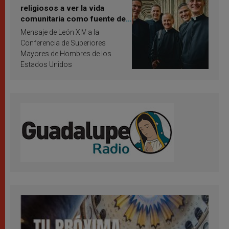
religiosos a ver la vida
comunitaria como fuente de
inspiración y santificación
Mensaje de León XIV a la
Conferencia de Superiores
Mayores de Hombres de los
Estados Unidos