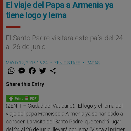
El viaje del Papa a Armenia ya
tiene logo y lema
El Santo Padre visitará este país del 24
al 26 de junio
MAYO 19, 2016 16:34
ZENIT STAFF
PAPAS
W
M
F
T
S
h
e
a
w
h
a
s
c
i
a
t
s
e
t
r
Share this Entry
s
e
b
t
e
A
n
o
e
p
g
o
r
p
e
k
r
(ZENIT – Ciudad del Vaticano).- El logo y el lema del
viaje del papa Francisco a Armenia ya se han dado a
conocer. La visita del Santo Padre, que tendrá lugar
del 24 al 26 de junio, llevará por lema “Visita al primer