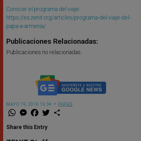
Conocer el programa del viaje:
https://es.zenit.org/articles/programa-del-viaje-del-
papa-a-armenia/
Publicaciones Relacionadas:
Publicaciones no relacionadas.
MAYO 19, 2016 16:34
PAPAS
W
M
F
T
S
h
e
a
w
h
a
s
c
i
a
t
s
e
t
r
Share this Entry
s
e
b
t
e
A
n
o
e
p
g
o
r