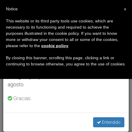
ES
Notice
×
x
Aviso importante
This website or its third party tools use cookies, which are
necessary to its functioning and required to achieve the
Del 27 de julio al 7 de agosto haremos la pausa
purposes illustrated in the cookie policy. If you want to know
anual, aprovechando que en el periodo de verano
more or withdraw your consent to all or some of the cookies,
please refer to the
cookie policy
.
se generan menos informaciones y también el
consumo de las mismas disminuye.
By closing this banner, scrolling this page, clicking a link or
continuing to browse otherwise, you agree to the use of cookies.
Retomamos el trabajo ordinario de las ediciones
en inglés y español de ZENIT el lunes 10 de
agosto.
Gracias.
Entendido