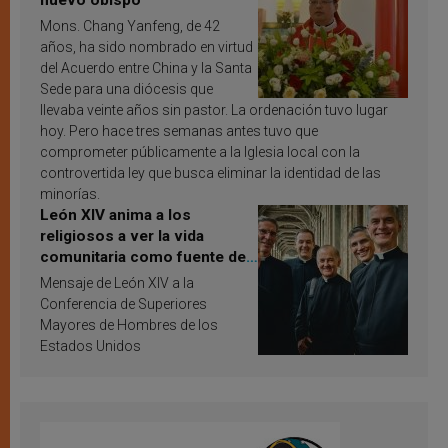
nuevo obispo
Mons. Chang Yanfeng, de 42
años, ha sido nombrado en virtud
del Acuerdo entre China y la Santa
Sede para una diócesis que
llevaba veinte años sin pastor. La ordenación tuvo lugar
hoy. Pero hace tres semanas antes tuvo que
comprometer públicamente a la Iglesia local con la
controvertida ley que busca eliminar la identidad de las
minorías.
León XIV anima a los
religiosos a ver la vida
comunitaria como fuente de
inspiración y santificación
Mensaje de León XIV a la
Conferencia de Superiores
Mayores de Hombres de los
Estados Unidos