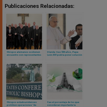
Publicaciones Relacionadas:
Obispos alemanes sostienen
Irlanda: tras 500 años, Papa
encuentro con representantes
León XIV podría poner solución
del Papa para debatir
a la falta de una catedral en
“Conferencia Sinodal” y otros
Dublín
temas ideológicos
Obispos estadounidenses
Cae el porcentaje de los que
prohíben operaciones “de
consideran importante la