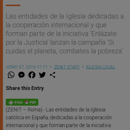
Las entidades de la Iglesia dedicadas a
la cooperación internacional y que
forman parte de la iniciativa ‘Enlázate
por la Justicia’ lanzan la campaña ‘Si
cuidas el planeta, combates la pobreza’
JUNIO 07, 2016 17:11
ZENIT STAFF
IGLESIA LOCAL
W
M
F
T
S
h
e
a
w
h
a
s
c
i
a
t
s
e
t
r
Share this Entry
s
e
b
t
e
A
n
o
e
p
g
o
r
p
e
k
r
(ZENIT – Roma).- Las entidades de la Iglesia
católica en España, dedicadas a la cooperación
internacional y que forman parte de la iniciativa