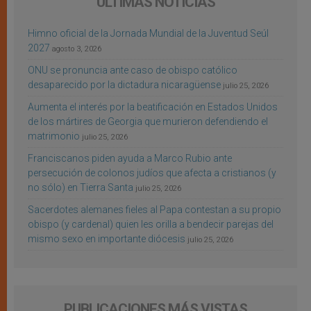
ÚLTIMAS NOTICIAS
Himno oficial de la Jornada Mundial de la Juventud Seúl
2027
agosto 3, 2026
ONU se pronuncia ante caso de obispo católico
desaparecido por la dictadura nicaragüense
julio 25, 2026
Aumenta el interés por la beatificación en Estados Unidos
de los mártires de Georgia que murieron defendiendo el
matrimonio
julio 25, 2026
Franciscanos piden ayuda a Marco Rubio ante
persecución de colonos judíos que afecta a cristianos (y
no sólo) en Tierra Santa
julio 25, 2026
Sacerdotes alemanes fieles al Papa contestan a su propio
obispo (y cardenal) quien les orilla a bendecir parejas del
mismo sexo en importante diócesis
julio 25, 2026
PUBLICACIONES MÁS VISTAS