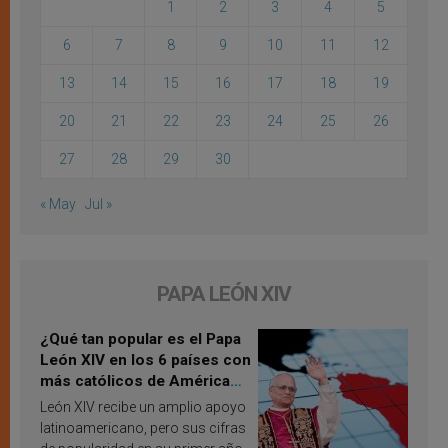
1
2
3
4
5
6
7
8
9
10
11
12
13
14
15
16
17
18
19
20
21
22
23
24
25
26
27
28
29
30
« May
Jul »
PAPA LEÓN XIV
¿Qué tan popular es el Papa
León XIV en los 6 países con
más católicos de América
Latina en 2026? Publican
León XIV recibe un amplio apoyo
resultados de investigación
latinoamericano, pero sus cifras