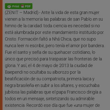
A
n
o
e
p
g
o
r
p
e
k
r
(ZENIT – Madrid).- Ante la vida de esta gran mujer
vienen a la memoria las palabras de san Pablo en su
himno de la caridad: toda ciencia es necedad si no
está alumbrada por este mandamiento instituido por
Cristo. Formación faltó a Nhá Chica, que no supo
nunca leer ni escribir, pero tenía el amor por bandera.
Fue el santo y seña de su quehacer cotidiano, lo
único que precisó para traspasar las fronteras de la
gloria. Y así, el 4 de mayo de 2013 la ciudad de
Baependi no ocultaba su alborozo por la
beatificación de su compatriota, primera laica y
negra brasileña en subir a los altares, y escuchaba
jubilosa las palabras que el papa Francisco dirigía a
todos en un mensaje, sintetizando su admirable
existencia. Recordó ese día que fue «una mujer de