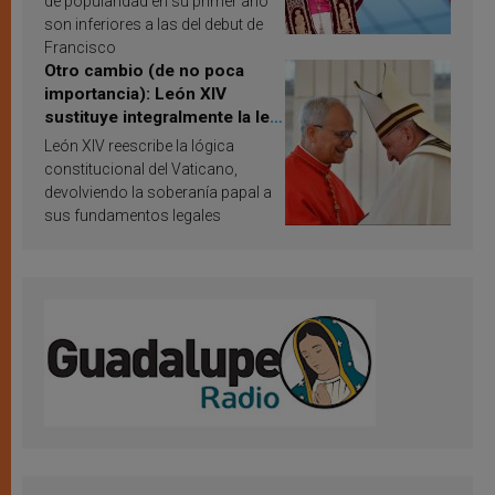
de popularidad en su primer año
son inferiores a las del debut de
Francisco
Otro cambio (de no poca
importancia): León XIV
sustituye integralmente la ley
vaticana de Papa Francisco
León XIV reescribe la lógica
constitucional del Vaticano,
devolviendo la soberanía papal a
sus fundamentos legales