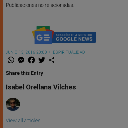
Publicaciones no relacionadas.
JUNIO 13, 2016 20:00
ESPIRITUALIDAD
W
M
F
T
S
h
e
a
w
h
a
s
c
i
a
t
s
e
t
r
Share this Entry
s
e
b
t
e
A
n
o
e
p
g
o
r
Isabel Orellana Vilches
p
e
k
r
View all articles