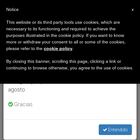
ES
Notice
×
x
Aviso importante
This website or its third party tools use cookies, which are
necessary to its functioning and required to achieve the
Del 27 de julio al 7 de agosto haremos la pausa
purposes illustrated in the cookie policy. If you want to know
anual, aprovechando que en el periodo de verano
more or withdraw your consent to all or some of the cookies,
please refer to the
cookie policy
.
se generan menos informaciones y también el
consumo de las mismas disminuye.
By closing this banner, scrolling this page, clicking a link or
continuing to browse otherwise, you agree to the use of cookies.
Retomamos el trabajo ordinario de las ediciones
en inglés y español de ZENIT el lunes 10 de
agosto.
Gracias.
Entendido