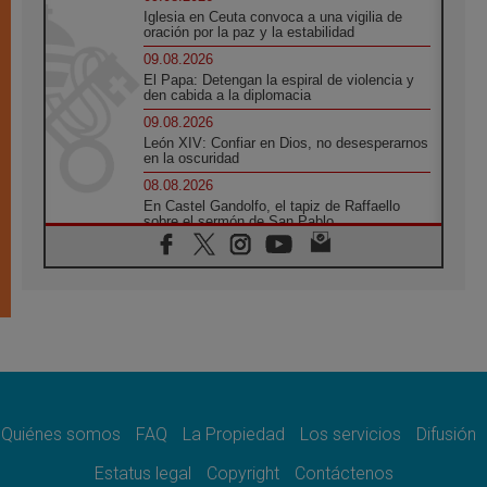
Iglesia en Ceuta convoca a una vigilia de
oración por la paz y la estabilidad
09.08.2026
El Papa: Detengan la espiral de violencia y
den cabida a la diplomacia
09.08.2026
León XIV: Confiar en Dios, no desesperarnos
en la oscuridad
08.08.2026
En Castel Gandolfo, el tapiz de Raffaello
sobre el sermón de San Pablo
08.08.2026
En Colombia, «la paz no se compra con una
firma»
08.08.2026
En Venezuela celebraron los 416 años del
Santo Cristo de La Grita
08.08.2026
El Papa: en Santa Ágata contemplamos la
victoria del amor sobre la muerte
Quiénes somos
FAQ
La Propiedad
Los servicios
Difusión
08.08.2026
León XIV visitará el Santuario de la Madre
Estatus legal
Copyright
Contáctenos
del Buen Consejo de Genazzano