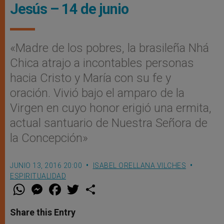
Jesús – 14 de junio
«Madre de los pobres, la brasileña Nhá
Chica atrajo a incontables personas
hacia Cristo y María con su fe y
oración. Vivió bajo el amparo de la
Virgen en cuyo honor erigió una ermita,
actual santuario de Nuestra Señora de
la Concepción»
JUNIO 13, 2016 20:00
ISABEL ORELLANA VILCHES
ESPIRITUALIDAD
W
M
F
T
S
h
e
a
w
h
a
s
c
i
a
t
s
e
t
r
Share this Entry
s
e
b
t
e