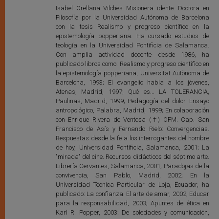
Isabel Orellana Vilches Misionera idente. Doctora en
Filosofía por la Universidad Autónoma de Barcelona
con la tesis Realismo y progreso científico en la
epistemología popperiana. Ha cursado estudios de
teología en la Universidad Pontificia de Salamanca.
Con amplia actividad docente desde 1986, ha
publicado libros como: Realismo y progreso científico en
la epistemología popperiana, Universitat Autònoma de
Barcelona, 1993; El evangelio habla a los jóvenes,
Atenas, Madrid, 1997; Qué es... LA TOLERANCIA,
Paulinas, Madrid, 1999; Pedagogía del dolor. Ensayo
antropológico, Palabra, Madrid, 1999; En colaboración
con Enrique Rivera de Ventosa (†) OFM. Cap. San
Francisco de Asís y Fernando Rielo: Convergencias.
Respuestas desde la fe a los interrogantes del hombre
de hoy, Universidad Pontificia, Salamanca, 2001; La
"mirada" del cine. Recursos didácticos del séptimo arte.
Librería Cervantes, Salamanca, 2001; Paradojas de la
convivencia, San Pablo, Madrid, 2002; En la
Universidad Técnica Particular de Loja, Ecuador, ha
publicado: La confianza. El arte de amar, 2002; Educar
para la responsabilidad, 2003; Apuntes de ética en
Karl R. Popper, 2003; De soledades y comunicación,