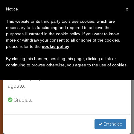
ES
Notice
×
x
Aviso importante
This website or its third party tools use cookies, which are
necessary to its functioning and required to achieve the
Del 27 de julio al 7 de agosto haremos la pausa
IGLESIA LOCAL
purposes illustrated in the cookie policy. If you want to know
anual, aprovechando que en el periodo de verano
more or withdraw your consent to all or some of the cookies,
please refer to the
cookie policy
.
se generan menos informaciones y también el
consumo de las mismas disminuye.
By closing this banner, scrolling this page, clicking a link or
continuing to browse otherwise, you agree to the use of cookies.
Retomamos el trabajo ordinario de las ediciones
en inglés y español de ZENIT el lunes 10 de
agosto.
Gracias.
Catedral De Valencia, Nave Central (Foto Pd Felivet, Wikicommons)
Entendido