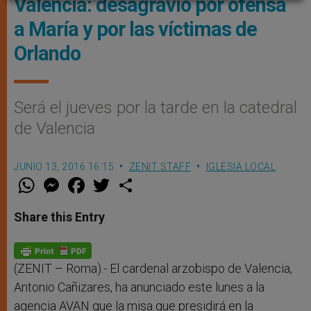
Valencia: desagravio por ofensa
a María y por las víctimas de
Orlando
Será el jueves por la tarde en la catedral
de Valencia
JUNIO 13, 2016 16:15
ZENIT STAFF
IGLESIA LOCAL
W
M
F
T
S
h
e
a
w
h
a
s
c
i
a
t
s
e
t
r
Share this Entry
s
e
b
t
e
A
n
o
e
p
g
o
r
p
e
k
r
(ZENIT – Roma).- El cardenal arzobispo de Valencia,
Antonio Cañizares, ha anunciado este lunes a la
agencia AVAN que la misa que presidirá en la