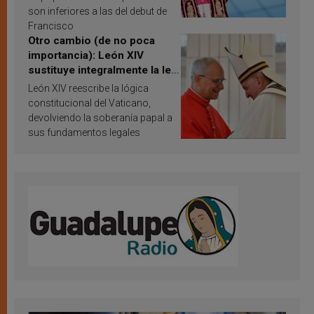
son inferiores a las del debut de
Francisco
Otro cambio (de no poca
importancia): León XIV
sustituye integralmente la ley
vaticana de Papa Francisco
León XIV reescribe la lógica
constitucional del Vaticano,
devolviendo la soberanía papal a
sus fundamentos legales