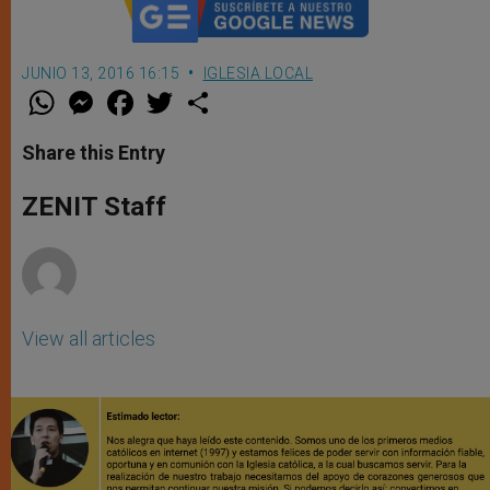
JUNIO 13, 2016 16:15
IGLESIA LOCAL
W
M
F
T
S
h
e
a
w
h
a
s
c
i
a
t
s
e
t
r
Share this Entry
s
e
b
t
e
A
n
o
e
p
g
o
r
ZENIT Staff
p
e
k
r
View all articles