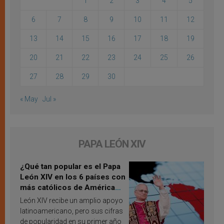
1
2
3
4
5
6
7
8
9
10
11
12
13
14
15
16
17
18
19
20
21
22
23
24
25
26
27
28
29
30
« May
Jul »
PAPA LEÓN XIV
¿Qué tan popular es el Papa
León XIV en los 6 países con
más católicos de América
Latina en 2026? Publican
León XIV recibe un amplio apoyo
resultados de investigación
latinoamericano, pero sus cifras
de popularidad en su primer año