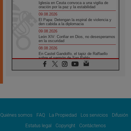
Iglesia en Ceuta convoca a una vigilia de
oración por la paz y la estabilidad
09.08.2026
El Papa: Detengan la espiral de violencia y
den cabida a la diplomacia
09.08.2026
León XIV: Confiar en Dios, no desesperarnos
en la oscuridad
08.08.2026
En Castel Gandolfo, el tapiz de Raffaello
sobre el sermón de San Pablo
08.08.2026
En Colombia, «la paz no se compra con una
firma»
08.08.2026
En Venezuela celebraron los 416 años del
Santo Cristo de La Grita
08.08.2026
El Papa: en Santa Ágata contemplamos la
victoria del amor sobre la muerte
Quiénes somos
FAQ
La Propiedad
Los servicios
Difusión
08.08.2026
León XIV visitará el Santuario de la Madre
Estatus legal
Copyright
Contáctenos
del Buen Consejo de Genazzano