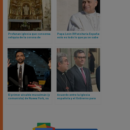
Profanan iglesia que conserva
Papa León XVI visitaría España:
reliquia de la corona de
esto es todo lo que ya se sabe
espinas y se roban la
Eucaristía. ¿Qué hará la
Iglesia?
El primer alcalde musulmán (y
Acuerdo entre la Iglesia
comunista) de Nueva York, su
española y el Gobierno para
toma de posesión sobre el
atender la reparación de
Corán y la crítica del obispo
víctimas de abusos sexuales
Barron