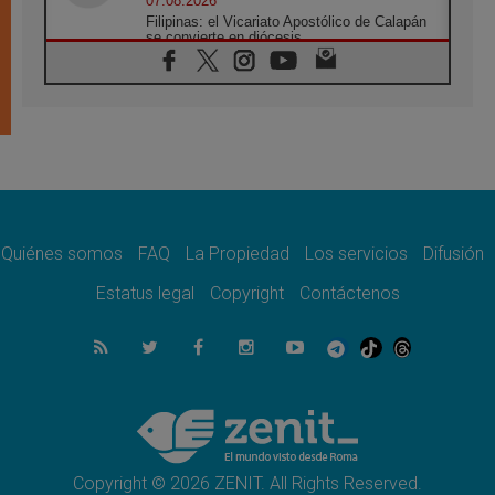
07.08.2026
Filipinas: el Vicariato Apostólico de Calapán
se convierte en diócesis
07.08.2026
Honduras: Los desplazados invisibles de una
crisis olvidada
07.08.2026
Bokalic: "En Argentina el Papa León señalará
el compromiso del cristiano"
07.08.2026
La matanza de niños en Gaza no cesa: 300
muertos en 300 días
Quiénes somos
FAQ
La Propiedad
Los servicios
Difusión
07.08.2026
Tagle: La guerra desfigura el mundo, solo la
Estatus legal
Copyright
Contáctenos
revelación de Dios lo transfigura
07.08.2026
Presentada la Trienal de Arte de las
Universidades Católicas: «Exercises in
Empathy»
07.08.2026
Fortunatus Nwachukwu: la comunicación
como misión al servicio del Evangelio
Copyright © 2026 ZENIT. All Rights Reserved.