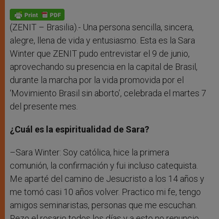
A
n
o
e
p
g
o
r
p
e
k
r
(ZENIT – Brasilia).- Una persona sencilla, sincera,
alegre, llena de vida y entusiasmo. Esta es la Sara
Winter que ZENIT pudo entrevistar el 9 de junio,
aprovechando su presencia en la capital de Brasil,
durante la marcha por la vida promovida por el
‘Movimiento Brasil sin aborto’, celebrada el martes 7
del presente mes.
¿Cuál es la espiritualidad de Sara?
–Sara Winter: Soy católica, hice la primera
comunión, la confirmación y fui incluso catequista.
Me aparté del camino de Jesucristo a los 14 años y
me tomó casi 10 años volver. Practico mi fe, tengo
amigos seminaristas, personas que me escuchan.
Rezo el rosario todos los días y a esto no renuncio.