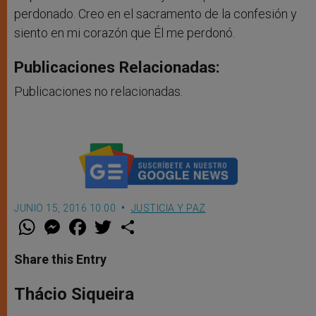
perdonado. Creo en el sacramento de la confesión y
siento en mi corazón que Él me perdonó.
Publicaciones Relacionadas:
Publicaciones no relacionadas.
JUNIO 15, 2016 10:00
JUSTICIA Y PAZ
W
M
F
T
S
h
e
a
w
h
a
s
c
i
a
t
s
e
t
r
Share this Entry
s
e
b
t
e
A
n
o
e
p
g
o
r
Thácio Siqueira
p
e
k
r