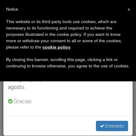
ES
Notice
×
x
Aviso importante
This website or its third party tools use cookies, which are
necessary to its functioning and required to achieve the
Del 27 de julio al 7 de agosto haremos la pausa
purposes illustrated in the cookie policy. If you want to know
anual, aprovechando que en el periodo de verano
more or withdraw your consent to all or some of the cookies,
please refer to the
cookie policy
.
se generan menos informaciones y también el
consumo de las mismas disminuye.
By closing this banner, scrolling this page, clicking a link or
continuing to browse otherwise, you agree to the use of cookies.
Retomamos el trabajo ordinario de las ediciones
en inglés y español de ZENIT el lunes 10 de
agosto.
Gracias.
Entendido