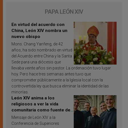
PAPA LEÓN XIV
En virtud del acuerdo con
China, León XIV nombra un
nuevo obispo
Mons. Chang Yanfeng, de 42
años, ha sido nombrado en virtud
del Acuerdo entre China y la Santa
Sede para una diócesis que
llevaba veinte años sin pastor. La ordenación tuvo lugar
hoy. Pero hace tres semanas antes tuvo que
comprometer públicamente a la Iglesia local con la
controvertida ley que busca eliminar la identidad de las
minorías.
León XIV anima a los
religiosos a ver la vida
comunitaria como fuente de
inspiración y santificación
Mensaje de León XIV a la
Conferencia de Superiores