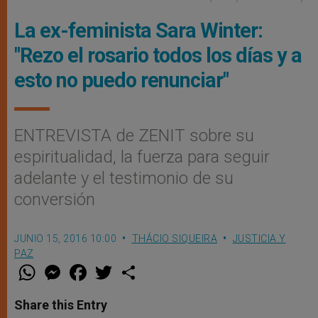
La ex-feminista Sara Winter:
"Rezo el rosario todos los días y a
esto no puedo renunciar"
ENTREVISTA de ZENIT sobre su
espiritualidad, la fuerza para seguir
adelante y el testimonio de su
conversión
JUNIO 15, 2016 10:00
THÁCIO SIQUEIRA
JUSTICIA Y
PAZ
W
M
F
T
S
h
e
a
w
h
a
s
c
i
a
t
s
e
t
r
Share this Entry
s
e
b
t
e