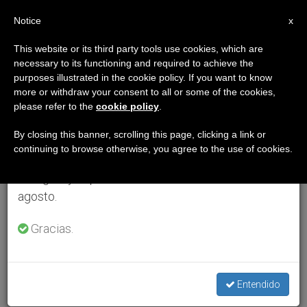
ES
Notice
×
x
Aviso importante
This website or its third party tools use cookies, which are
necessary to its functioning and required to achieve the
Del 27 de julio al 7 de agosto haremos la pausa
purposes illustrated in the cookie policy. If you want to know
anual, aprovechando que en el periodo de verano
more or withdraw your consent to all or some of the cookies,
please refer to the
cookie policy
.
se generan menos informaciones y también el
consumo de las mismas disminuye.
By closing this banner, scrolling this page, clicking a link or
continuing to browse otherwise, you agree to the use of cookies.
Retomamos el trabajo ordinario de las ediciones
en inglés y español de ZENIT el lunes 10 de
agosto.
Gracias.
Entendido