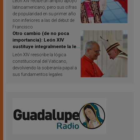
León XIV recibe un amplio apoyo
resultados de investigación
latinoamericano, pero sus cifras
de popularidad en su primer año
son inferiores a las del debut de
Francisco
Otro cambio (de no poca
importancia): León XIV
sustituye integralmente la ley
vaticana de Papa Francisco
León XIV reescribe la lógica
constitucional del Vaticano,
devolviendo la soberanía papal a
sus fundamentos legales