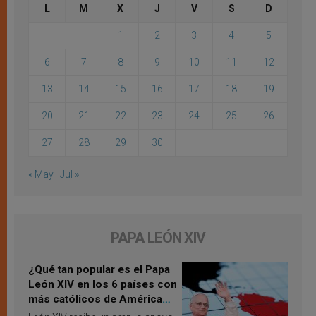
L
M
X
J
V
S
D
1
2
3
4
5
6
7
8
9
10
11
12
13
14
15
16
17
18
19
20
21
22
23
24
25
26
27
28
29
30
« May
Jul »
PAPA LEÓN XIV
¿Qué tan popular es el Papa
León XIV en los 6 países con
más católicos de América
Latina en 2026? Publican