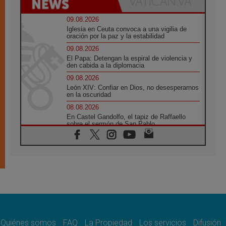
09.08.2026
Iglesia en Ceuta convoca a una vigilia de
oración por la paz y la estabilidad
09.08.2026
El Papa: Detengan la espiral de violencia y
den cabida a la diplomacia
09.08.2026
León XIV: Confiar en Dios, no desesperarnos
en la oscuridad
08.08.2026
En Castel Gandolfo, el tapiz de Raffaello
sobre el sermón de San Pablo
08.08.2026
En Colombia, «la paz no se compra con una
firma»
08.08.2026
En Venezuela celebraron los 416 años del
Santo Cristo de La Grita
08.08.2026
El Papa: en Santa Ágata contemplamos la
victoria del amor sobre la muerte
Quiénes somos
FAQ
La Propiedad
Los servicios
Difusión
08.08.2026