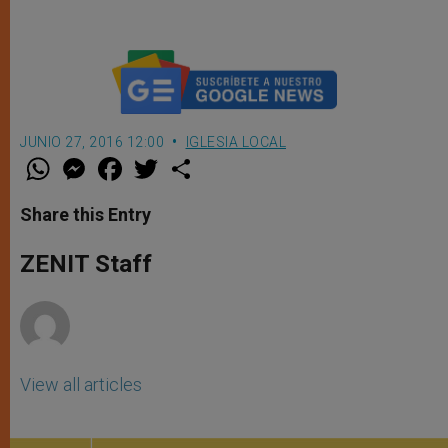
JUNIO 27, 2016 12:00
IGLESIA LOCAL
W
M
F
T
S
h
e
a
w
h
a
s
c
i
a
t
s
e
t
r
Share this Entry
s
e
b
t
e
A
n
o
e
p
g
o
r
ZENIT Staff
p
e
k
r
View all articles