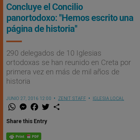
Concluye el Concilio
panortodoxo: "Hemos escrito una
página de historia"
290 delegados de 10 Iglesias
ortodoxas se han reunido en Creta por
primera vez en más de mil años de
historia
JUNIO 27, 2016 12:00
ZENIT STAFF
IGLESIA LOCAL
W
M
F
T
S
h
e
a
w
h
a
s
c
i
a
t
s
e
t
r
Share this Entry
s
e
b
t
e
A
n
o
e
p
g
o
r
p
e
k