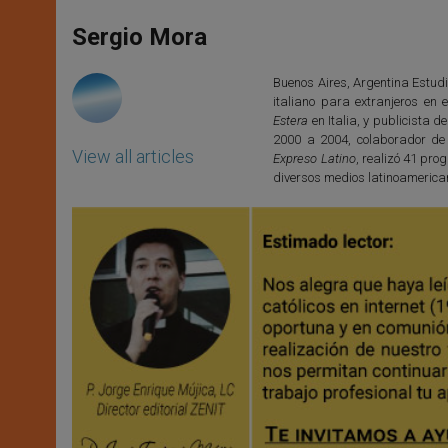
s
e
b
t
e
A
n
o
e
p
g
o
r
Sergio Mora
p
e
k
r
Buenos Aires, Argentina Estudi
italiano para extranjeros en e
Estera
en Italia, y publicista d
2000 a 2004, colaborador de
View all articles
Expreso Latino
, realizó 41 pr
diversos medios latinoamerica