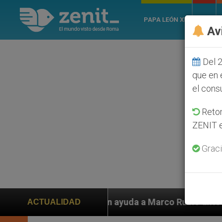
PAPA LEÓN XIV
ROMA
Av
Del 2
que en 
el cons
Retom
ZENIT e
Graci
ayuda a Marco Rubio ante persecución de colonos judío
ACTUALIDAD