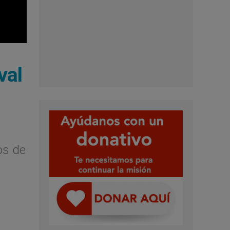
val
os de