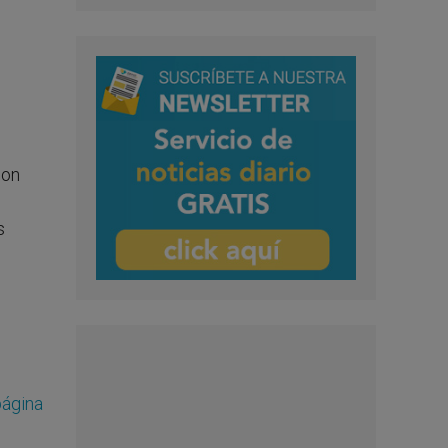
con
s
página