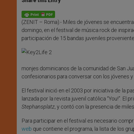
Share this Entry
s
e
b
t
e
A
n
o
e
p
g
o
r
p
e
k
(ZENIT – Roma).- Miles de jóvenes se encuentran
r
domingo, en el festival de música rock de inspira
participación de 15 bandas juveniles provenient
monjes dominicanos de la comunidad de San Juan
confesionarios para conversar con los jóvenes y 
El festival inició en el 2003 por iniciativa de la p
lanzada por la revista juvenil católica “You!”. El 
Stephansplatz
, y contó con la presencia de mile
Para participar en el festival es necesario comp
web
que contiene el programa, la lista de los gru