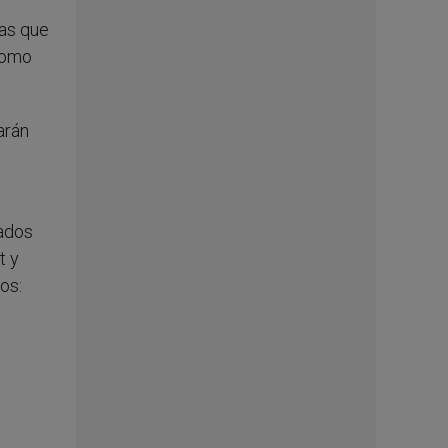
ras que
como
arán
tados
t y
os: