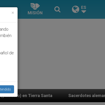
ES
×
MISIÓN
hando
ambién
pañol de
tendido
Sacerdotes alemanes fieles al Papa contestan 