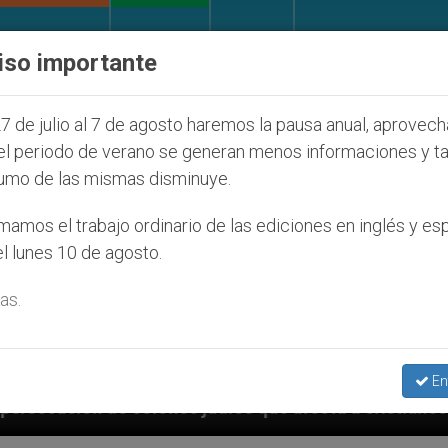
IGLESIA Y MUNDO
DOCUMENTOS
DONATIVOS
iso importante
7 de julio al 7 de agosto haremos la pausa anual, aprovec
el periodo de verano se generan menos informaciones y t
umo de las mismas disminuye.
amos el trabajo ordinario de las ediciones en inglés y es
l lunes 10 de agosto.
as.
En
s que afecta a cristianos (y no sólo) en Tierra Santa