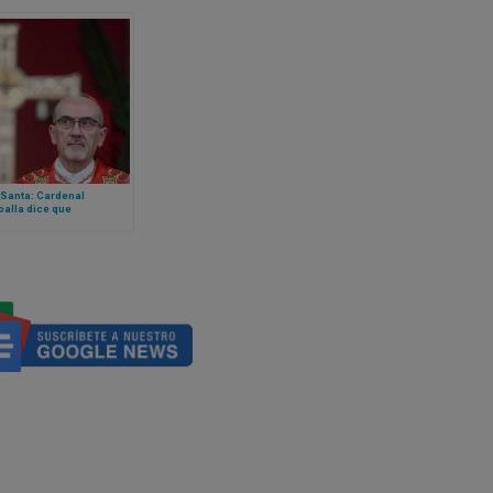
 Santa: Cardenal
alla dice que
ición de misa de
go de Ramos en
alén fue un malentendido