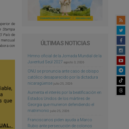
perior de
e Stampa
El País
de
l mensual
ÚLTIMAS NOTICIAS
abora con
Himno oficial de la Jornada Mundial de la
Juventud Seúl 2027
agosto 3, 2026
ONU se pronuncia ante caso de obispo
católico desaparecido por la dictadura
nicaragüense
julio 25, 2026
Aumenta el interés por la beatificación en
Estados Unidos de los mártires de
Georgia que murieron defendiendo el
matrimonio
julio 25, 2026
Franciscanos piden ayuda a Marco
Rubio ante persecución de colonos